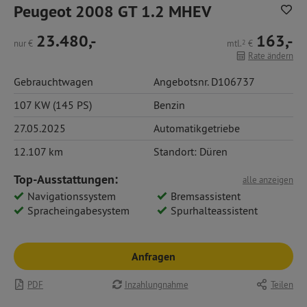
Peugeot 2008 GT 1.2 MHEV
23.480,-
163,-
nur
€
mtl.
2
€
Rate ändern
Gebrauchtwagen
Angebotsnr. D106737
107 KW (145 PS)
Benzin
27.05.2025
Automatikgetriebe
12.107 km
Standort: Düren
Top-Ausstattungen:
alle anzeigen
Navigationssystem
Bremsassistent
Spracheingabesystem
Spurhalteassistent
Anfragen
PDF
Inzahlungnahme
Teilen