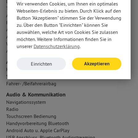
LED-Scheinwerfer
Wir verwenden Cookies, um Ihnen ein optimales
Totwinkel-Assistent
Webseiten-Erlebnis zu bieten. Durch Klick auf den
Aufmerksamkeitsassistent
Button "Akzeptieren" stimmen Sie der Verwendung
Frontkamera
zu. Über den Button "Einrichten" können Sie
Außentemperatur Anzeige
auswählen, welche Art von Cookies Sie zulassen
Active Safety Brake Plus
möchten. Weitere Informationen finden Sie in
Wegfahrsperre
unserer
Datenschutzerklärung
.
Abbiegelicht
Airbags
Akzeptieren
Einrichten
Kopfairbag vorn und hinten
Seitenairbag vorn
Fahrer- /Beifahrerairbag
Audio & Kommunikation
Navigationssystem
Radio
Touchscreen Bedienung
Handyvorbereitung Bluetooth
Android Auto u. Apple CarPlay
USB Anschluss, Bluetooth Audiostreaming