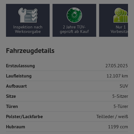
Inspektion nach
2 Jahre TÜV-
Nur 1
Werksvorgabe
geprüft ab Kauf
Vorbesitzer
Fahrzeugdetails
Erstzulassung
27.05.2025
Laufleistung
12.107 km
Aufbauart
SUV
Sitze
5-Sitzer
Türen
5-Türer
Polster/Lackfarbe
Teilleder
/ weiß
Hubraum
1199 ccm