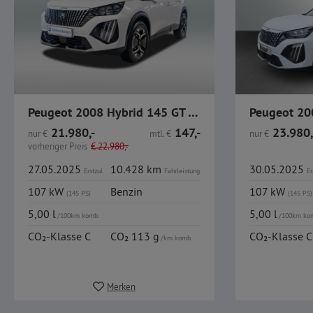
Peugeot 2008 Hybrid 145 GT Autom. ACC GJR Navi
21.980,-
147,-
23.980,
nur
€
mtl.
€
nur
€
vorheriger Preis
€
22.980,-
27.05.2025
10.428 km
30.05.2025
Erstzul.
Fahrleistung
Er
107 kW
Benzin
107 kW
(145 PS)
(145 PS)
5,00 l
5,00 l
/100km komb.
/100km ko
CO₂-Klasse C
CO₂ 113 g
CO₂-Klasse C
/km komb.
Merken