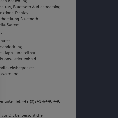
reen Bedienung
hluss, Bluetooth Audiostreaming
nktions-Display
rbereitung Bluetooth
dia-System
r
puter
mabdeckung
e klapp- und teilbar
ktions-Lederlenkrad
ndigkeitsbegrenzer
onswarnung
r unter Tel. +49 (0)241-9440 440.
 vor Ort bei persönlicher