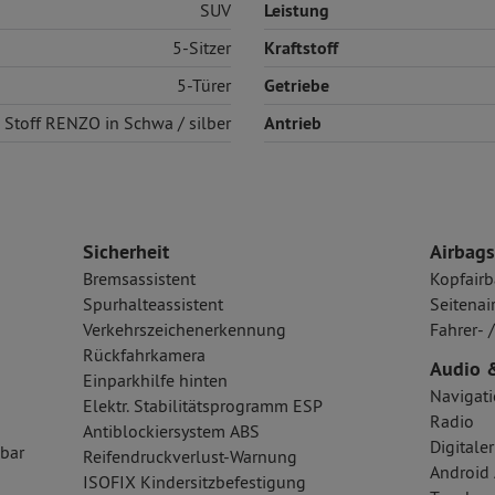
SUV
Leistung
5-Sitzer
Kraftstoff
5-Türer
Getriebe
Stoff
RENZO in Schwa / silber
Antrieb
Sicherheit
Airbags
Bremsassistent
Kopfairb
Spurhalteassistent
Seitenai
Verkehrszeichenerkennung
Fahrer- 
Rückfahrkamera
Audio 
Einparkhilfe hinten
Navigat
Elektr. Stabilitätsprogramm ESP
Radio
Antiblockiersystem ABS
Digital
bar
Reifendruckverlust-Warnung
Android 
ISOFIX Kindersitzbefestigung