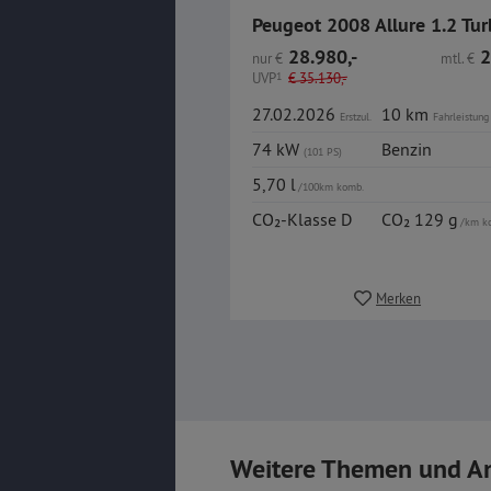
Peugeot 2008 Allure 1.2 Tu
28.980,-
2
nur
€
mtl.
€
UVP
1
€
35.130,-
27.02.2026
10 km
Erstzul.
Fahrleistung
74 kW
Benzin
(101 PS)
5,70 l
/100km komb.
CO₂-Klasse D
CO₂ 129 g
/km k
Merken
Weitere Themen und A