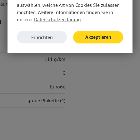
räumen anbieten.
auswählen, welche Art von Cookies Sie zulassen
möchten. Weitere Informationen finden Sie in
n
unserer
Datenschutzerklärung
.
Akzeptieren
Einrichten
4,90 l/100 km
111 g/km
C
Euro6e
grüne Plakette (4)