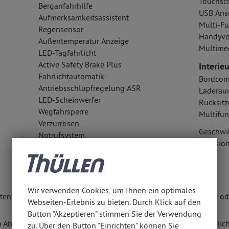
Touchsc
Berganfahrhilfe
USB Ansc
Aufmerksamkeitsassistent
Multi-Fu
Regensensor
Handyvo
Außentemperatur Anzeige
Multime
LED-Tagfahrlicht
Active Safety Brake Plus
Interieu
Fahrlichtautomatik
Bordcom
Antriebsschlupfregelung ASR
Laderau
LED-Scheinwerfer
Rücksitz
Wegfahrsperre
Multifun
Verzurrösen
Geschwi
Notrufsystem
Kollisi
Wir verwenden Cookies, um Ihnen ein optimales
en. Weitere Informationen erhalten Sie unter www.thuellen.de ode
Webseiten-Erlebnis zu bieten. Durch Klick auf den
Button "Akzeptieren" stimmen Sie der Verwendung
n Abschluss eines Kaufvertrages zu diesem Angebot ausschließlich
zu. Über den Button "Einrichten" können Sie