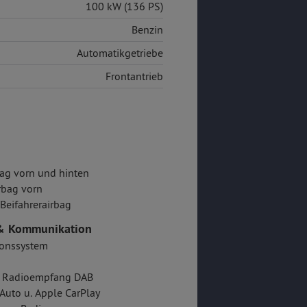
100 kW (136 PS)
Benzin
Automatikgetriebe
Frontantrieb
ag vorn und hinten
rbag vorn
/Beifahrerairbag
& Kommunikation
ionssystem
er Radioempfang DAB
Auto u. Apple CarPlay