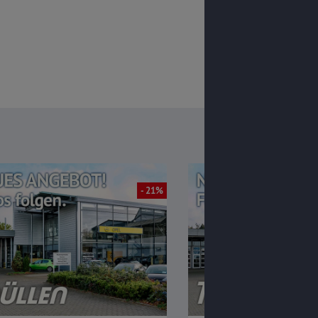
- 21%