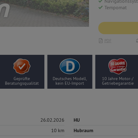
Navigationssys
Tempomat
PDF
Geprüfte
Deutsches Modell,
10 Jahre Motor-/
Beratungsqualität
kein EU-Import
Getriebegarantie
26.02.2026
HU
10 km
Hubraum