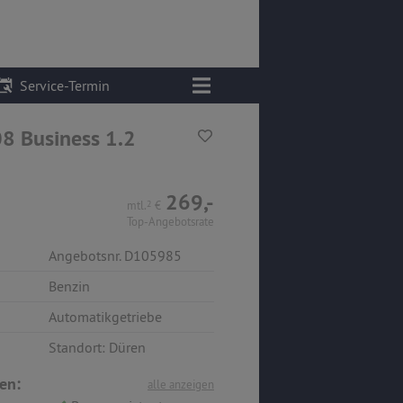
Service-Termin
8 Business 1.2
269,-
mtl.
2
€
Top-Angebotsrate
Angebotsnr. D105985
Benzin
Automatikgetriebe
Standort: Düren
en:
alle anzeigen