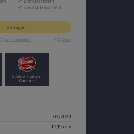
tem
Bremsassistent
Spurhalteassistent
Anfragen
Inzahlungnahme
Teilen
5 Jahre Thüllen-
Garantie
02/2029
1199 ccm