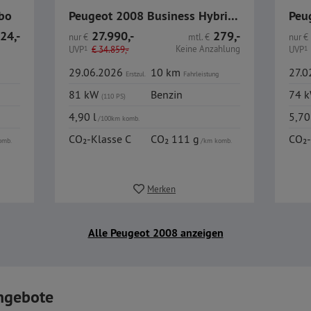
rbo
Peugeot 2008 Business Hybrid 110 e-DSC6 / R-Kamera / SHZ /
Peu
24,-
27.990,-
279,-
nur
€
mtl.
€
nur
€
Keine Anzahlung
UVP
1
€
34.859,-
UVP
1
29.06.2026
10 km
27.
Erstzul.
Fahrleistung
81 kW
Benzin
74 
(110 PS)
4,90 l
5,70
/100km komb.
CO₂-Klasse C
CO₂ 111 g
CO₂-
omb.
/km komb.
Merken
Alle Peugeot 2008 anzeigen
ngebote