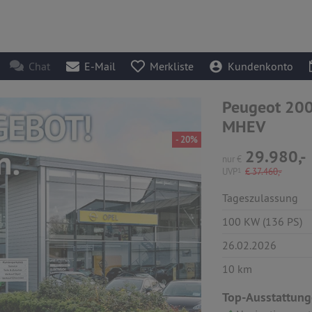
Chat
E-Mail
Merkliste
Kundenkonto
Peugeot 200
MHEV
- 20%
29.980,-
nur
€
UVP
1
€
37.460,-
Tageszulassung
100 KW (136 PS)
26.02.2026
10 km
Top-Ausstattung