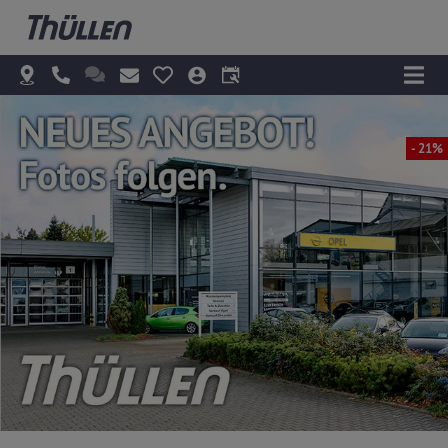
- 21%