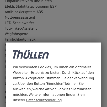
Einparkhilfe vorn und hinten
Elektr. Stabilitätsprogramm ESP
Antiblockiersystem ABS
Notbremsassistent
LED-Scheinwerfer
Totwinkel-Assistent
Wegfahrsperre
Fahrlichtautomatik
Aufmerksamkeitsassistent
Außentemperatur Anzeige
Berganfahrhilfe
Regensensor
ISOFIX Kindersitzbefestigung Beifahrersitz
Wir verwenden Cookies, um Ihnen ein optimales
Traktionskontrolle
Webseiten-Erlebnis zu bieten. Durch Klick auf den
LED-Tagfahrlicht
Button "Akzeptieren" stimmen Sie der Verwendung
Lichtsensor
zu. Über den Button "Einrichten" können Sie
auswählen, welche Art von Cookies Sie zulassen
Airbags
möchten. Weitere Informationen finden Sie in
Fahrer- /Beifahrerairbag
unserer
Datenschutzerklärung
.
Seitenairbag vorn