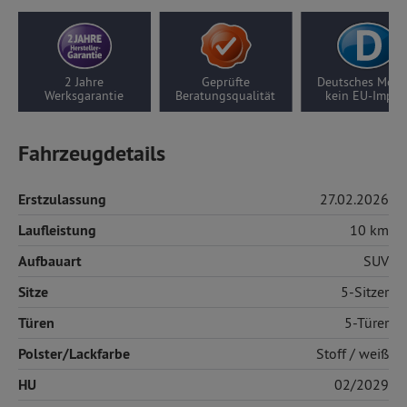
Geprüfte
Deutsches Modell,
10 Jahre M
ie
Beratungsqualität
kein EU-Import
Getriebega
Fahrzeugdetails
Erstzulassung
27.02.2026
Laufleistung
10 km
Aufbauart
SUV
Sitze
5-Sitzer
Türen
5-Türer
Polster/Lackfarbe
Stoff
/ weiß
HU
02/2029