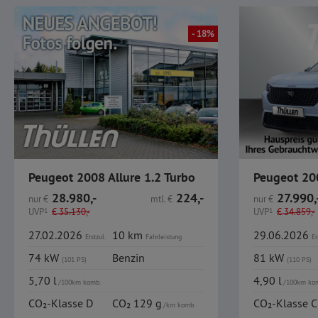
- 18%
Peugeot 2008 Allure 1.2 Turbo
28.980,-
224,-
27.990,
nur
€
mtl.
€
nur
€
UVP
1
€
35.130,-
UVP
1
€
34.859,-
27.02.2026
10 km
29.06.2026
Erstzul.
Fahrleistung
Er
74 kW
Benzin
81 kW
(101 PS)
(110 PS)
5,70 l
4,90 l
/100km komb.
/100km ko
CO₂-Klasse D
CO₂ 129 g
CO₂-Klasse C
/km komb.