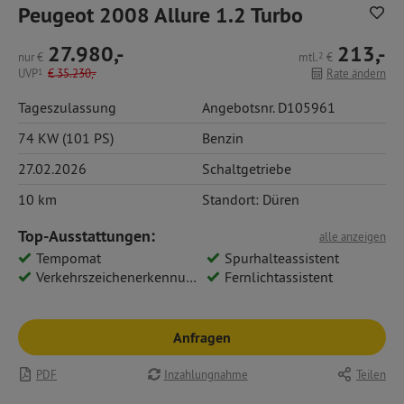
Peugeot 2008 Allure 1.2 Turbo
27.980,-
213,-
nur
€
mtl.
2
€
UVP
1
€
35.230,-
Rate ändern
Tageszulassung
Angebotsnr. D105961
74 KW (101 PS)
Benzin
27.02.2026
Schaltgetriebe
10 km
Standort: Düren
Top-Ausstattungen:
alle anzeigen
Tempomat
Spurhalteassistent
Verkehrszeichenerkennung
Fernlichtassistent
Anfragen
PDF
Inzahlungnahme
Teilen