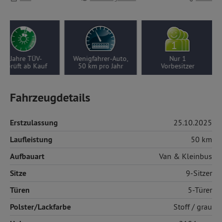
2 Jahre TÜV-
Wenigfahrer-Auto,
Nur 1
geprüft ab Kauf
50 km pro Jahr
Vorbesitzer
Fahrzeugdetails
Erstzulassung
25.10.2025
Laufleistung
50 km
Aufbauart
Van & Kleinbus
Sitze
9-Sitzer
Türen
5-Türer
Polster/Lackfarbe
Stoff
/ grau