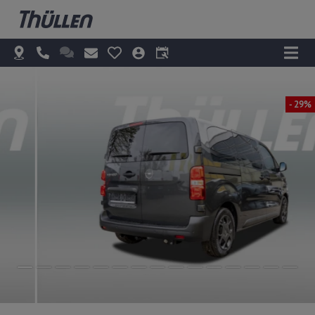
- 29%