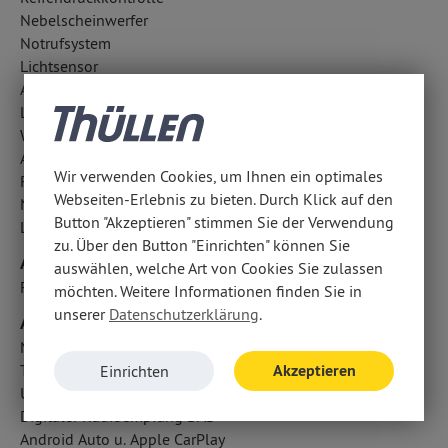
Nebelscheinwerfer
Notrufsystem
Lichtsensor
Außentemperatur Anzeige
LED-Scheinwerfer
Wegfahrsperre
Antriebsschlupfregelung ASR
Wir verwenden Cookies, um Ihnen ein optimales
Regensensor
Webseiten-Erlebnis zu bieten. Durch Klick auf den
Notbremsassistent
Button "Akzeptieren" stimmen Sie der Verwendung
LED-Tagfahrlicht
zu. Über den Button "Einrichten" können Sie
Airbags
auswählen, welche Art von Cookies Sie zulassen
Fahrer- /Beifahrerairbag
möchten. Weitere Informationen finden Sie in
unserer
Datenschutzerklärung
.
Audio & Kommunikation
Navigationssystem
Touchscreen Bedienung
Akzeptieren
Einrichten
USB Anschluss, Bluetooth Audiostreaming
Digitaler Radioempfang DAB
Android Auto u. Apple CarPlay