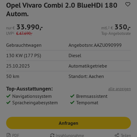
Opel Vivaro Combi 2.0 BlueHDi 180
Autom.
33.990,-
350,-
nur
€
mtl.
2
€
UVP
1
€
47.690,-
Top-Angebotsrate
Gebrauchtwagen
Angebotsnr. AAZU090999
130 KW (177 PS)
Diesel
25.10.2025
Automatikgetriebe
50 km
Standort: Aachen
Top-Ausstattungen:
alle anzeigen
Navigationssystem
Bremsassistent
Spracheingabesystem
Tempomat
Anfragen
PDF
Inzahlungnahme
Teilen