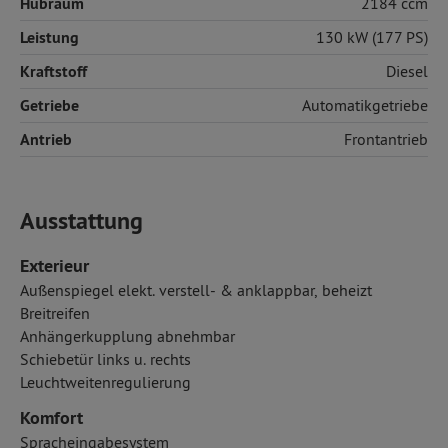
Hubraum
2184 ccm
Leistung
130 kW (177 PS)
Kraftstoff
Diesel
Getriebe
Automatikgetriebe
Antrieb
Frontantrieb
Ausstattung
Exterieur
Außenspiegel elekt. verstell- & anklappbar, beheizt
Breitreifen
Anhängerkupplung abnehmbar
Schiebetür links u. rechts
Leuchtweitenregulierung
Komfort
Spracheingabesystem