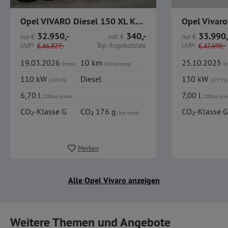
Opel VIVARO Diesel 150 XL Kasten AHK Dyn. SurroundView
32.950,-
340,-
33.990,
nur
€
mtl.
€
nur
€
Top-Angebotsrate
UVP
1
€
46.827,-
UVP
1
€
47.690,-
19.03.2026
10 km
25.10.2025
Erstzul.
Fahrleistung
Er
110 kW
Diesel
130 kW
(150 PS)
(177 PS)
6,70 l
7,00 l
/100km komb.
/100km kom
CO₂-Klasse G
CO₂ 176 g
CO₂-Klasse G
/km komb.
Merken
Alle Opel Vivaro anzeigen
Weitere Themen und Angebote