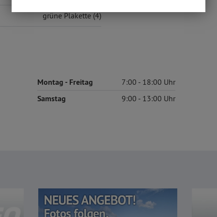
grüne Plakette (4)
Montag
- Freitag
7:00
18:00
Samstag
9:00
13:00