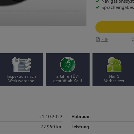
Navigationssys
Spracheingabe
PDF
Inspektion nach
2 Jahre TÜV-
Nur 1
Werksvorgabe
geprüft ab Kauf
Vorbesitzer
21.10.2022
Hubraum
72.950 km
Leistung