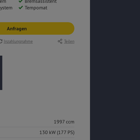
tem
Bremsassistent
system
Tempomat
Anfragen
Inzahlungnahme
Teilen
1997 ccm
130 kW (177 PS)