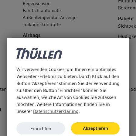
Multifun
Regensensor
Bordcom
Fahrlichtautomatik
Außentemperatur Anzeige
Pakete
Traktionskontrolle
Sichtpak
Airbags
Müdigke
Fahrer- /Beifahrerairbag
Wir verwenden Cookies, um Ihnen ein optimales
Webseiten-Erlebnis zu bieten. Durch Klick auf den
Button "Akzeptieren" stimmen Sie der Verwendung
en. Weitere Informationen erhalten Sie unter www.thuellen.de ode
zu. Über den Button "Einrichten" können Sie
auswählen, welche Art von Cookies Sie zulassen
möchten. Weitere Informationen finden Sie in
n
unserer
Datenschutzerklärung
.
Akzeptieren
Einrichten
Euro6d