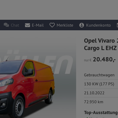
Chat
E-Mail
Merkliste
Kundenkonto
Opel Vivaro 
Cargo L EHZ 
20.480,-
nur
€
Gebrauchtwagen
130 KW (177 PS)
21.10.2022
72.950 km
Top-Ausstattung