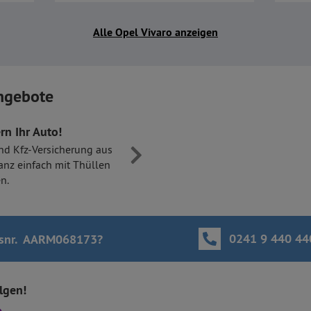
Alle Opel Vivaro anzeigen
ngebote
rn Ihr Auto!
nd Kfz-Versicherung aus
anz einfach mit Thüllen
n.
0241 9 440 44
tsnr. AARM068173
?
olgen!