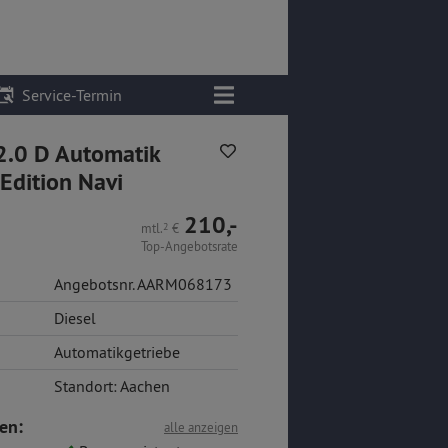
Service-Termin
2.0 D Automatik
Edition Navi
210,-
mtl.
2
€
Top-Angebotsrate
Angebotsnr. AARM068173
Diesel
Automatikgetriebe
Standort: Aachen
en:
alle anzeigen