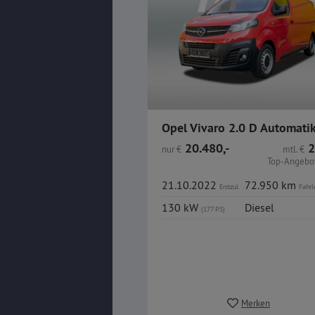
20.480,-
2
nur
€
mtl.
€
Top-Angebot
21.10.2022
72.950 km
Erstzul.
Fahrl
130 kW
Diesel
(177 PS)
Merken