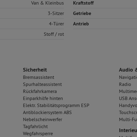
Van & Kleinbus
Kraftstoff
3-Sitzer
Getriebe
4-Türer
Antrieb
Stoff
/ rot
Sicherheit
Audio 
Bremsassistent
Navigat
Spurhalteassistent
Radio
Rückfahrkamera
Multime
Einparkhilfe hinten
USB Ansc
Elektr. Stabilitätsprogramm ESP
Handyvo
Antiblockiersystem ABS
Touchsc
Nebelscheinwerfer
Multi-Fu
Tagfahrlicht
Interieu
Wegfahrsperre