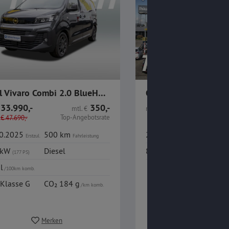
Opel Vivaro Combi 2.0 BlueHDi 180 M EAT8
33.990,-
350,-
25.980,-
mtl.
€
nur
€
Top-Angebotsrate
€
47.690,-
10.2025
500 km
21.02.2023
43.78
Erstzul.
Fahrleistung
Erstzul.
 kW
Diesel
88 kW
Diesel
(177 PS)
(120 PS)
 l
/100km komb.
Klasse G
CO₂ 184 g
/km komb.
Merken
Merken