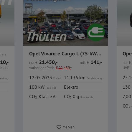
Opel Vivaro 2.0 D Automatik Cargo L EHZ Edition Navi
Opel Vivaro-e Cargo L (75-kWh) AssistenzP 1+2 GJR
10,-
21.450,-
141,-
nur
€
mtl.
€
nur
€
srate
vorheriger Preis
€
22.450,-
UVP
1
12.05.2023
11.136 km
25.
eistung
Erstzul.
Fahrleistung
100 kW
Elektro
130
(136 PS)
CO₂-Klasse A
CO₂ 0 g
7,00
/km komb.
CO₂-
Merken