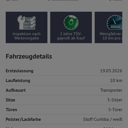
ktion nach
2 Jahre TÜV-
Wenigfahrer-Auto,
ksvorgabe
geprüft ab Kauf
10 km pro Jahr
Fahrzeugdetails
Erstzulassung
19.03.2026
Laufleistung
10 km
Aufbauart
Transporter
Sitze
3-Sitzer
Türen
5-Türer
Polster/Lackfarbe
Stoff
Curitiba / weiß