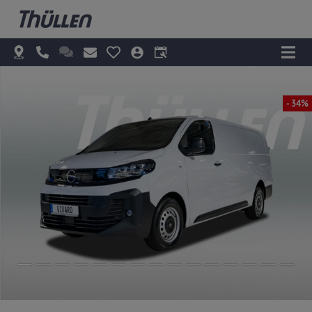
- 34%