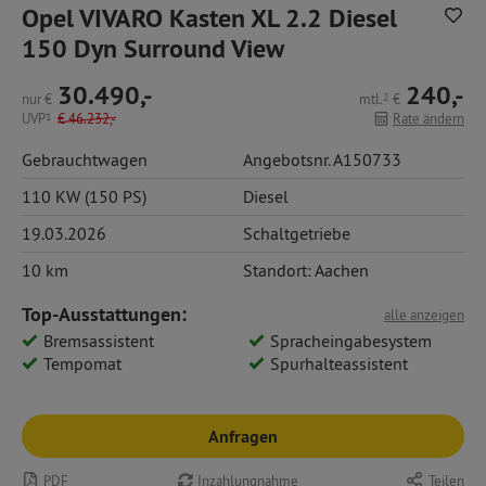
Opel VIVARO Kasten XL 2.2 Diesel
150 Dyn Surround View
30.490,-
240,-
nur
€
mtl.
2
€
UVP
1
€
46.232,-
Rate ändern
Gebrauchtwagen
Angebotsnr. A150733
110 KW (150 PS)
Diesel
19.03.2026
Schaltgetriebe
10 km
Standort: Aachen
Top-Ausstattungen:
alle anzeigen
Bremsassistent
Spracheingabesystem
Tempomat
Spurhalteassistent
Anfragen
PDF
Inzahlungnahme
Teilen