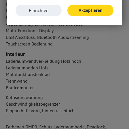
Multimedia-System
Akzeptieren
Einrichten
Digitaler Radioempfang DAB
Handyvorbereitung Bluetooth
Apple CarPlay u. Android Auto kabellos
Multi-Funktions-Display
USB Anschluss, Bluetooth Audiostreaming
Touchscreen Bedienung
Interieur
Laderaumwandverkleidung Holz hoch
Laderaumboden Holz
Multifunktionslenkrad
Trennwand
Bordcomputer
Kollisionswarnung
Geschwindigkeitsbegrenzer
Einparkhilfe vorn, hinten u. seitlich
Farbenart 0MP0, Schutz Laderraumbode, Deadlock,