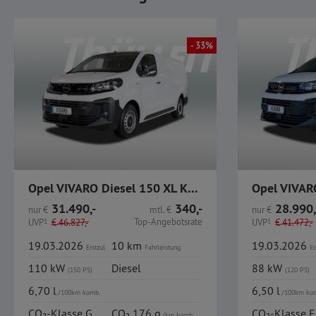
- 33%
Opel VIVARO Diesel 150 XL Kasten AHK Dyn. SurroundView
31.490,-
340,-
28.990,
nur
€
mtl.
€
nur
€
Top-Angebotsrate
UVP
1
€
46.827,-
UVP
1
€
41.472,-
19.03.2026
10 km
19.03.2026
Erstzul.
Fahrleistung
Er
110 kW
Diesel
88 kW
(150 PS)
(120 PS)
6,70 l
6,50 l
/100km komb.
/100km ko
CO₂-Klasse G
CO₂ 176 g
CO₂-Klasse F
/km komb.