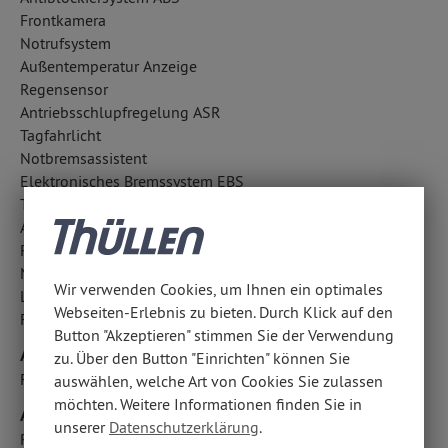
Frontkamera
Notrufsystem
Außentemperatur Anzeige
Regensensor
Antriebsschlupfregelung ASR
Tagfahrlicht
Notbremsassistent
Elektronisches Bremssystem EBS
Totwinkel-Assistent
Aufmerksamkeitsassistent
Reifendruckkontrolle
Nebelscheinwerfer
Wir verwenden Cookies, um Ihnen ein optimales
Lichtsensor
Webseiten-Erlebnis zu bieten. Durch Klick auf den
Fahrerassistenzpaket
Button "Akzeptieren" stimmen Sie der Verwendung
Airbags
zu. Über den Button "Einrichten" können Sie
Fahrer- /Beifahrerairbag
auswählen, welche Art von Cookies Sie zulassen
möchten. Weitere Informationen finden Sie in
Audio & Kommunikation
unserer
Datenschutzerklärung
.
Radio