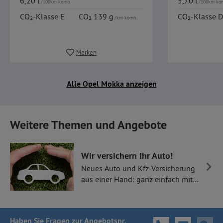
6,20 l
5,70 l
/100km komb.
/100km ko
CO₂-Klasse E
CO₂ 139 g
CO₂-Klasse D
/km komb.
Merken
Alle Opel Mokka anzeigen
Weitere Themen und Angebote
Wir versichern Ihr Auto!
Neues Auto und Kfz-Versicherung
aus einer Hand: ganz einfach mit
Thüllen Versicherungen.
Haben Sie Fragen
zur Angebotsnr.