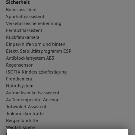
Sicherheit
Bremsassistent
Spurhalteassistent
Verkehrszeichenerkennung
Fernlichtassistent
Rückfahrkamera
Einparkhilfe vorn und hinten
Elektr. Stabilitätsprogramm ESP
Antiblockiersystem ABS
Regensensor
ISOFIX Kindersitzbefestigung
Frontkamera
Notrufsystem
Aufmerksamkeitsassistent
Außentemperatur Anzeige
Totwinkel-Assistent
Traktionskontrolle
Berganfahrhilfe
Wegfahrsperre
Lichtsensor