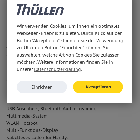
Notbremsassistent
Abbiegelicht
LED-Tagfahrlicht
Wir verwenden Cookies, um Ihnen ein optimales
LED-Nebelscheinwerfer
Webseiten-Erlebnis zu bieten. Durch Klick auf den
Reifendruckverlust-Warnung
Button "Akzeptieren" stimmen Sie der Verwendung
Airbags
zu. Über den Button "Einrichten" können Sie
Seitenairbag vorn
auswählen, welche Art von Cookies Sie zulassen
Fahrer- /Beifahrerairbag
möchten. Weitere Informationen finden Sie in
Kopfairbag vorn und hinten
unserer
Datenschutzerklärung
.
Audio & Kommunikation
Akzeptieren
Navigationssystem: Multimedia Navi Pro 10
Einrichten
Radio
Android Auto u. Apple CarPlay
USB Anschluss, Bluetooth Audiostreaming
Multimedia-System
WLAN Hotspot
Multi-Funktions-Display
Kabelloses Laden für Handys