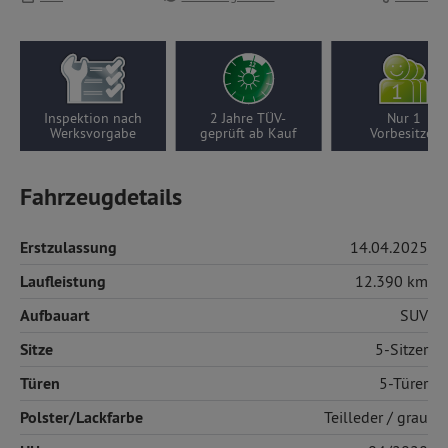
Inspektion nach
2 Jahre TÜV-
Nur 1
Werksvorgabe
geprüft ab Kauf
Vorbesitzer
Fahrzeugdetails
Erstzulassung
14.04.2025
Laufleistung
12.390 km
Aufbauart
SUV
Sitze
5-Sitzer
Türen
5-Türer
Polster/Lackfarbe
Teilleder
/ grau