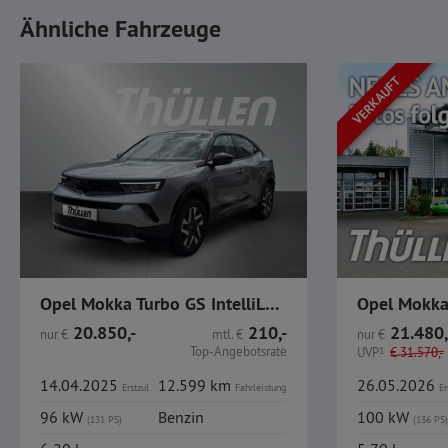
Ähnliche Fahrzeuge
VERKAUFT
Opel Mokka Turbo GS IntelliLux ACC Navi GJR
Opel Mokka 
20.850,-
210,-
21.480,
nur
€
mtl.
€
nur
€
Top-Angebotsrate
UVP
1
€
31.570,-
14.04.2025
12.599 km
26.05.2026
Erstzul.
Fahrleistung
Er
96 kW
Benzin
100 kW
(131 PS)
(136 PS)