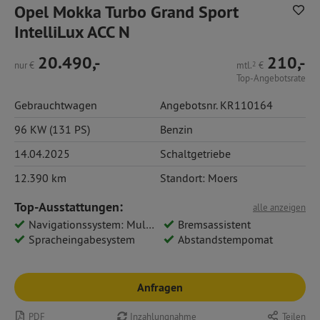
Opel Mokka Turbo Grand Sport
IntelliLux ACC N
20.490,-
210,-
nur
€
mtl.
2
€
Top-Angebotsrate
Gebrauchtwagen
Angebotsnr. KR110164
96 KW (131 PS)
Benzin
14.04.2025
Schaltgetriebe
12.390 km
Standort: Moers
Top-Ausstattungen:
alle anzeigen
Navigationssystem: Multimedia Navi Pro 10
Bremsassistent
Spracheingabesystem
Abstandstempomat
Anfragen
PDF
Inzahlungnahme
Teilen