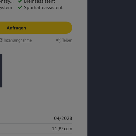
Navi Pro 10
Bremsassistent
system
Spurhalteassistent
Anfragen
Inzahlungnahme
Teilen
04/2028
1199 ccm