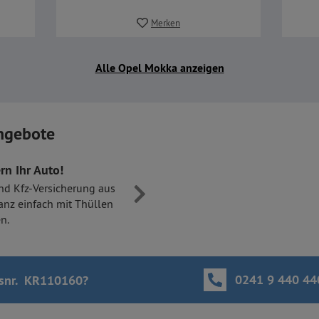
Merken
Alle Opel Mokka anzeigen
ngebote
rn Ihr Auto!
nd Kfz-Versicherung aus
anz einfach mit Thüllen
n.
0241 9 440 44
snr. KR110160
?