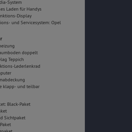
dia-System
es Laden für Handys
nktions-Display
ions- und Servicesystem: Opel
r
heizung
aumboden doppelt
lag Teppich
ktions-Lederlenkrad
puter
mabdeckung
e klapp- und teilbar
et: Black-Paket
aket
nd Sichtpaket
Paket
zpaket