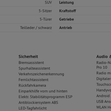
SUV
Leistung
5-Sitzer
Kraftstoff
5-Türer
Getriebe
Teilleder
/ schwarz
Antrieb
Sicherheit
Audio 
Bremsassistent
Radio-Na
Pro 10
Spurhalteassistent
Radio m
Verkehrszeichenerkennung
Digital
Fernlichtassistent
Touchsc
Rückfahrkamera
Handyvo
Einparkhilfe vorn und hinten
Android 
Elektr. Stabilitätsprogramm ESP
USB Ansc
Antiblockiersystem ABS
WLAN Ho
LED-Tagfahrlicht