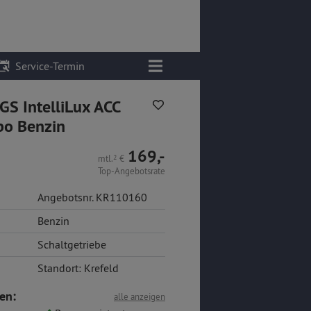
Service-Termin
S IntelliLux ACC
bo Benzin
169,-
mtl.
2
€
Top-Angebotsrate
Angebotsnr. KR110160
Benzin
Schaltgetriebe
Standort: Krefeld
en:
alle anzeigen