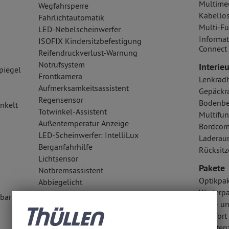
Multime
Wegfahrsperre
Kabellos
Fahrlichtautomatik
Multi-Fu
LED-Nebelscheinwerfer
Informat
ISOFIX Kindersitzbefestigung
Connect
Reifendruckverlust-Warnung
Notrufsystem
Interieu
piegel
Frontkamera
Lenkrad
Aufmerksamkeitsassistent
Gepäckr
Regensensor
Bodenbe
nkelt
Totwinkel-Assistent
Multifun
Außentemperatur Anzeige
Bordcom
LED-Scheinwerfer: IntelliLux
Laderau
Berganfahrhilfe
Rücksitz
Lichtsensor
Pakete
Notbremsassistent
Optikpak
Abbiegelicht
Winterp
Traktionskontrolle
lbar
Licht- u
Airbags
Komfort 
Kopfairbag vorn und hinten
Assisten