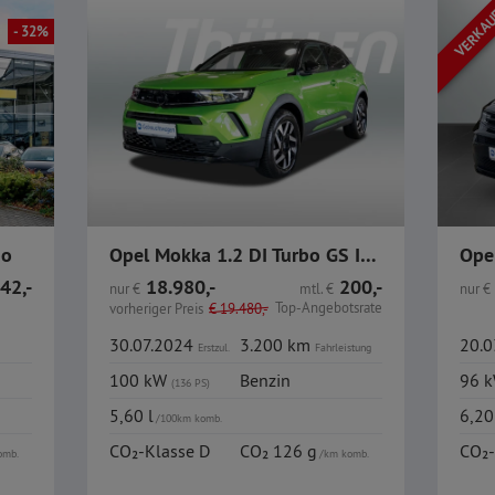
VERKA
- 32%
bo
Opel Mokka 1.2 DI Turbo GS IntelliLux GJR
42,-
18.980,-
200,-
nur
€
mtl.
€
nur
€
Top-Angebotsrate
vorheriger Preis
€
19.480,-
30.07.2024
3.200 km
20.
Erstzul.
Fahrleistung
100 kW
Benzin
96 
(136 PS)
5,60 l
6,20
/100km komb.
CO₂-Klasse D
CO₂ 126 g
CO₂-
omb.
/km komb.