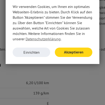
Seitenairbag vorn
Wir verwenden Cookies, um Ihnen ein optimales
Müdigke
Fahrer- /Beifahrerairbag
Webseiten-Erlebnis zu bieten. Durch Klick auf den
Geschwi
Button "Akzeptieren" stimmen Sie der Verwendung
Kollisi
zu. Über den Button "Einrichten" können Sie
adaptiv
auswählen, welche Art von Cookies Sie zulassen
möchten. Weitere Informationen finden Sie in
unserer
Datenschutzerklärung
.
en. Weitere Informationen erhalten Sie unter www.thuellen.de ode
Akzeptieren
Einrichten
n
6,20 l/100 km
139 g/km
E