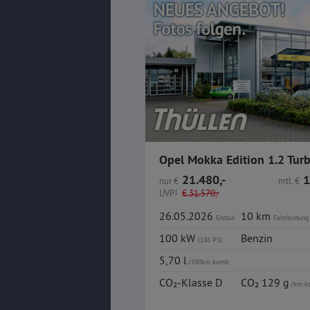
Opel Mokka Edition 1.2 Tur
21.480,-
1
nur
€
mtl.
€
UVP
1
€
31.570,-
26.05.2026
10 km
Erstzul.
Fahrleistung
100 kW
Benzin
(136 PS)
5,70 l
/100km komb.
CO₂-Klasse D
CO₂ 129 g
/km k