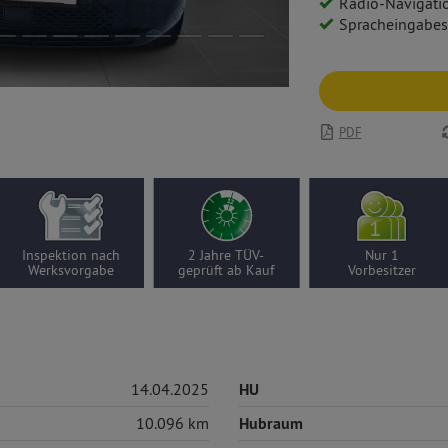
Radio-Navigationssystem: Multimedia 
Spracheingabe
PDF
Inspektion nach
2 Jahre TÜV-
Nur 1
Werksvorgabe
geprüft ab Kauf
Vorbesitzer
14.04.2025
HU
10.096 km
Hubraum