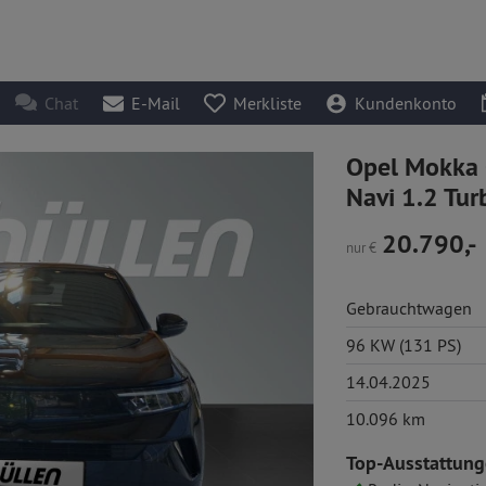
Chat
E-Mail
Merkliste
Kundenkonto
Opel Mokka G
Navi 1.2 Tur
20.790,-
nur
€
Gebrauchtwagen
96 KW (131 PS)
14.04.2025
10.096 km
Top-Ausstattung