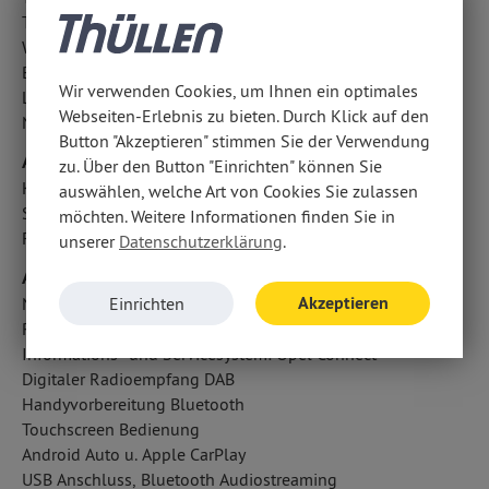
Traktionskontrolle
Wegfahrsperre
Berganfahrhilfe
Wir verwenden Cookies, um Ihnen ein optimales
Lichtsensor
Webseiten-Erlebnis zu bieten. Durch Klick auf den
Notbremsassistent
Button "Akzeptieren" stimmen Sie der Verwendung
Airbags
zu. Über den Button "Einrichten" können Sie
Kopfairbag vorn und hinten
auswählen, welche Art von Cookies Sie zulassen
Seitenairbag vorn
möchten. Weitere Informationen finden Sie in
Fahrer- /Beifahrerairbag
unserer
Datenschutzerklärung
.
Audio & Kommunikation
Akzeptieren
Navigationssystem: Multimedia Navi Pro 10
Einrichten
Radio
Informations- und Servicesystem: Opel Connect
Digitaler Radioempfang DAB
Handyvorbereitung Bluetooth
Touchscreen Bedienung
Android Auto u. Apple CarPlay
USB Anschluss, Bluetooth Audiostreaming