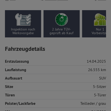
Inspektion nach
2 Jahre TÜV-
Nur 1
Werksvorgabe
geprüft ab Kauf
Vorbesitzer
Fahrzeugdetails
Erstzulassung
14.04.2025
Laufleistung
26.555 km
Aufbauart
SUV
Sitze
5-Sitzer
Türen
5-Türer
Polster/Lackfarbe
Teilleder
/ grau