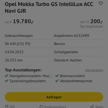
Opel Mokka Turbo GS IntelliLux ACC
Navi GJR
19.780,-
200,-
nur
€
mtl.
2
€
Top-Angebotsrate
Gebrauchtwagen
Angebotsnr. A152489
96 KW (131 PS)
Benzin
14.04.2025
Schaltgetriebe
26.555 km
Standort: Aachen
Top-Ausstattungen:
alle anzeigen
Navigationssystem: Multimedia Navi Pro 10
Bremsassistent
Spracheingabesystem
Abstandstempomat
Anfragen
PDF
Inzahlungnahme
Teilen