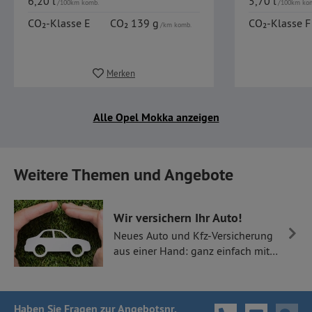
6,20 l
5,70 l
/100km komb.
/100km ko
CO₂-Klasse E
CO₂ 139 g
CO₂-Klasse F
/km komb.
Merken
Alle Opel Mokka anzeigen
Weitere Themen und Angebote
Wir versichern Ihr Auto!
Neues Auto und Kfz-Versicherung
aus einer Hand: ganz einfach mit
Thüllen Versicherungen.
Haben Sie Fragen
zur Angebotsnr.