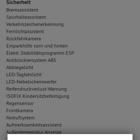
Sicherheit
Bremsassistent
Spurhalteassistent
Verkehrszeichenerkennung
Fernlichtassistent
Rückfahrkamera
Einparkhilfe vorn und hinten
Elektr. Stabilitätsprogramm ESP
Antiblockiersystem ABS
Abbiegelicht
LED-Tagfahrlicht
LED-Nebelscheinwerfer
Reifendruckverlust-Warnung
ISOFIX Kindersitzbefestigung
Regensensor
Frontkamera
Notrufsystem
Aufmerksamkeitsassistent
Außentemperatur Anzeige
Totwinkel-Assistent