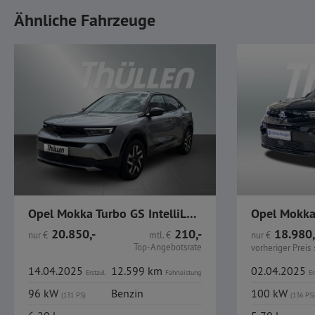
Ähnliche Fahrzeuge
Opel Mokka Turbo GS IntelliLux ACC Navi GJR
20.850,-
210,-
18.980,
nur
€
mtl.
€
nur
€
Top-Angebotsrate
vorheriger Preis
14.04.2025
12.599 km
02.04.2025
Erstzul.
Fahrleistung
Er
96 kW
Benzin
100 kW
(131 PS)
(136 PS)