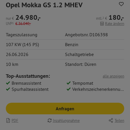
Opel Mokka GS 1.2 MHEV
24.980,-
180,-
nur
€
mtl.
2
€
UVP
1
€
36.040,-
Rate ändern
Tageszulassung
Angebotsnr. D106398
107 KW (145 PS)
Benzin
26.06.2026
Schaltgetriebe
10 km
Standort: Düren
Top-Ausstattungen:
alle anzeigen
Bremsassistent
Tempomat
Spurhalteassistent
Verkehrszeichenerkennung
Anfragen
PDF
Inzahlungnahme
Teilen