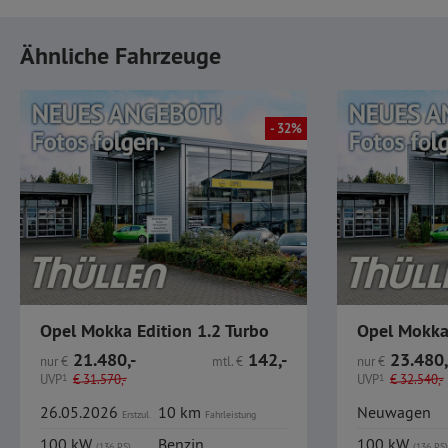
Ähnliche Fahrzeuge
- 32%
Opel Mokka Edition 1.2 Turbo
Opel Mokka
21.480,-
142,-
23.480,
nur
€
mtl.
€
nur
€
UVP
1
€
31.570,-
UVP
1
€
32.540,-
26.05.2026
10 km
Neuwagen
Erstzul.
Fahrleistung
100 kW
Benzin
100 kW
(136 PS)
(136 PS)