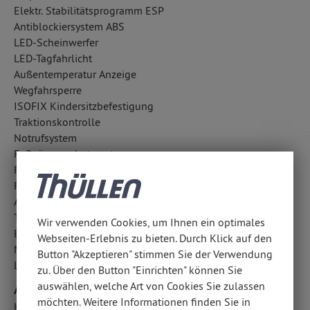
Elektr. Stabilitätsprogramm ESP
Antiblockiersystem ABS
LED-Scheinwerfer
LED-Tagfahrlicht
Außentemperatur Anzeige
Wegfahrsperre
ISOFIX Kindersitzbefestigung
Traktionskontrolle
Notrufsystem
Fußgängerschutzsystem
Regensensor
Fahrlichtautomatik
Aufmerksamkeitsassistent
Totwinkel-Assistent
Wir verwenden Cookies, um Ihnen ein optimales
Berganfahrassistent
Webseiten-Erlebnis zu bieten. Durch Klick auf den
Notbremsassistent
Button "Akzeptieren" stimmen Sie der Verwendung
Lichtsensor
zu. Über den Button "Einrichten" können Sie
auswählen, welche Art von Cookies Sie zulassen
Airbags
möchten. Weitere Informationen finden Sie in
Kopfairbag vorn und hinten