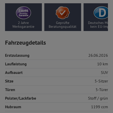
2 Jahre
Geprüfte
Deutsches Model
Werksgarantie
Beratungsqualität
kein EU-Impor
Fahrzeugdetails
Erstzulassung
26.06.2026
Laufleistung
10 km
Aufbauart
SUV
Sitze
5-Sitzer
Türen
5-Türer
Polster/Lackfarbe
Stoff
/ grün
Hubraum
1199 ccm