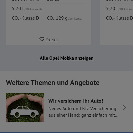
5,70 l
5,70 l
/100km komb.
/100km ko
CO₂-Klasse D
CO₂ 129 g
CO₂-Klasse D
/km komb.
Merken
Alle Opel Mokka anzeigen
Weitere Themen und Angebote
Wir versichern Ihr Auto!
Neues Auto und Kfz-Versicherung
aus einer Hand: ganz einfach mit
Thüllen Versicherungen.