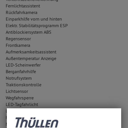
Fernlichtassistent
Rückfahrkamera
Einparkhilfe vorn und hinten
Elektr. Stabilitätsprogramm ESP
Antiblockiersystem ABS
Regensensor
Frontkamera
Aufmerksamkeitsassistent
Außentemperatur Anzeige
LED-Scheinwerfer
Berganfahrhilfe
Notrufsystem
Traktionskontrolle
Lichtsensor
Wegfahrsperre
LED-Tagfahrlicht
LED-Nebelscheinwerfer
Reifendruckverlust-Warnung
Notbremsassistent