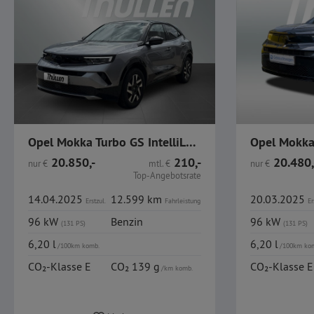
Opel Mokka Turbo GS IntelliLux ACC Navi GJR
20.850,-
210,-
20.480,
nur
€
mtl.
€
nur
€
Top-Angebotsrate
14.04.2025
12.599 km
20.03.2025
Erstzul.
Fahrleistung
Er
96 kW
Benzin
96 kW
(131 PS)
(131 PS)
6,20 l
6,20 l
/100km komb.
/100km ko
CO₂-Klasse E
CO₂ 139 g
CO₂-Klasse E
/km komb.