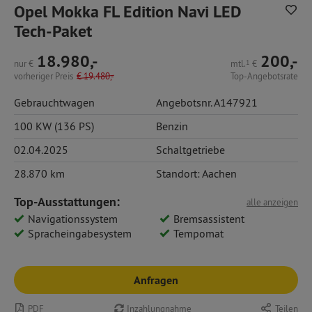
Opel Mokka FL Edition Navi LED
Tech-Paket
18.980,-
200,-
nur
€
mtl.
1
€
vorheriger Preis
€
19.480,-
Top-Angebotsrate
Gebrauchtwagen
Angebotsnr. A147921
100 KW (136 PS)
Benzin
02.04.2025
Schaltgetriebe
28.870 km
Standort: Aachen
Top-Ausstattungen:
alle anzeigen
Navigationssystem
Bremsassistent
Spracheingabesystem
Tempomat
Anfragen
PDF
Inzahlungnahme
Teilen