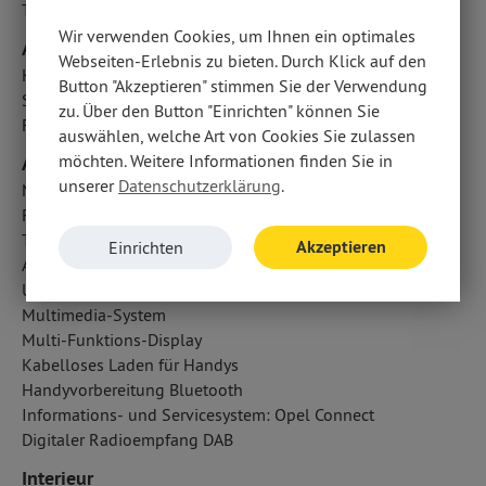
Totwinkel-Assistent
Wir verwenden Cookies, um Ihnen ein optimales
Airbags
Webseiten-Erlebnis zu bieten. Durch Klick auf den
Kopfairbag vorn und hinten
Button "Akzeptieren" stimmen Sie der Verwendung
Seitenairbag vorn
zu. Über den Button "Einrichten" können Sie
Fahrer- /Beifahrerairbag
auswählen, welche Art von Cookies Sie zulassen
möchten. Weitere Informationen finden Sie in
Audio & Kommunikation
unserer
Datenschutzerklärung
.
Navigationssystem
Radio
Touchscreen Bedienung
Akzeptieren
Einrichten
Android Auto u. Apple CarPlay
USB Anschluss, Bluetooth Audiostreaming
Multimedia-System
Multi-Funktions-Display
Kabelloses Laden für Handys
Handyvorbereitung Bluetooth
Informations- und Servicesystem: Opel Connect
Digitaler Radioempfang DAB
Interieur