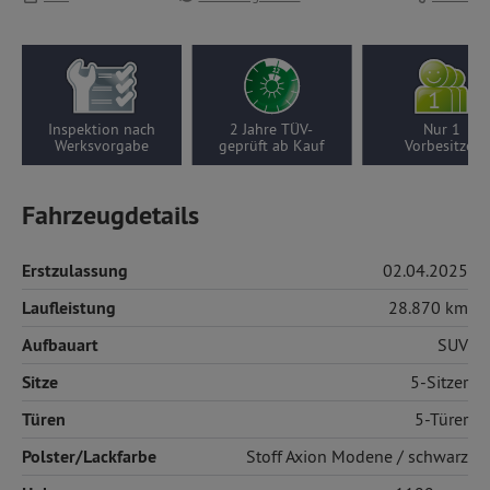
Inspektion nach
2 Jahre TÜV-
Nur 1
Werksvorgabe
geprüft ab Kauf
Vorbesitzer
Fahrzeugdetails
Erstzulassung
02.04.2025
Laufleistung
28.870 km
Aufbauart
SUV
Sitze
5-Sitzer
Türen
5-Türer
Polster/Lackfarbe
Stoff
Axion Modene / schwarz