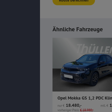
Route berechnen
Ähnliche Fahrzeuge
18.480,-
1
nur
€
mtl.
€
vorheriger Preis
€
18.980,-