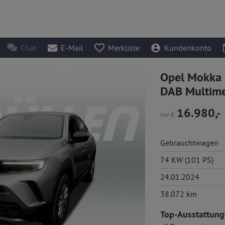
Chat
E-Mail
Merkliste
Kundenkonto
Opel Mokka 
DAB Multime
16.980,-
nur
€
Gebrauchtwagen
74 KW (101 PS)
24.01.2024
38.072 km
Top-Ausstattung