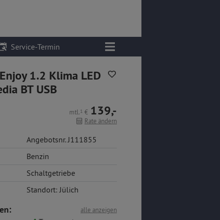
Service-Termin
Enjoy 1.2 Klima LED
dia BT USB
139,-
mtl.
1
€
Rate ändern
Angebotsnr. J111855
Benzin
Schaltgetriebe
Standort: Jülich
en:
alle anzeigen