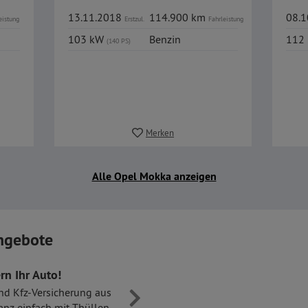
13.11.2018
114.900 km
08.
eistung
Erstzul.
Fahrleistung
103 kW
Benzin
112
(140 PS)
Merken
Alle Opel Mokka anzeigen
ngebote
rn Ihr Auto!
nd Kfz-Versicherung aus
anz einfach mit Thüllen