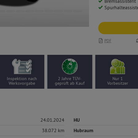
Bremsassistent
Spurhalteassist
PDF
Inspektion nach
2 Jahre TÜV-
Nur 1
Werksvorgabe
geprüft ab Kauf
Vorbesitzer
24.01.2024
HU
38.072 km
Hubraum