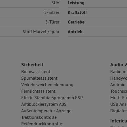
SUV
Leistung
5-Sitzer
Kraftstoff
5-Türer
Getriebe
Stoff
Marvel / grau
Antrieb
Sicherheit
Audio 
Bremsassistent
Radio m
Spurhalteassistent
Handyvo
Verkehrszeichenerkennung
Android 
Fernlichtassistent
Touchsc
Elektr. Stabilitätsprogramm ESP
Multi-Fu
Antiblockiersystem ABS
USB Ansc
Außentemperatur Anzeige
Digital
Traktionskontrolle
Interieu
Reifendruckkontrolle