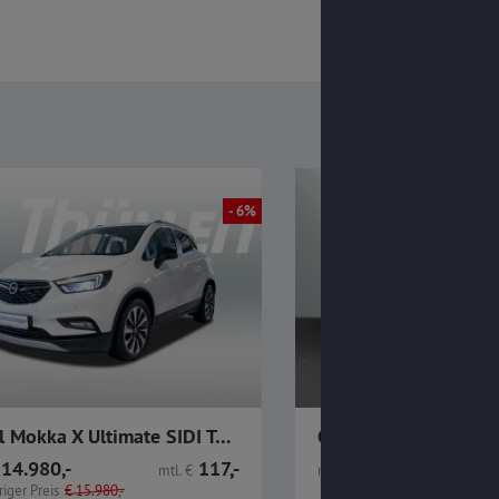
- 6%
Opel Mokka X Ultimate SIDI Turbo Automatik 4x4 GJR Navi
14.980,-
117,-
15.980,-
mtl.
€
nur
€
iger Preis
€
15.980,-