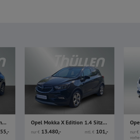
Opel Mokka GS 1,2 PDC Klimatisierungsautomatik Navi
Opel Mokka X Edition 1.4 Sitzheizung Kamera PDC BT WKR
55,-
13.480,-
101,-
nur
€
mtl.
€
nur
€
vorher