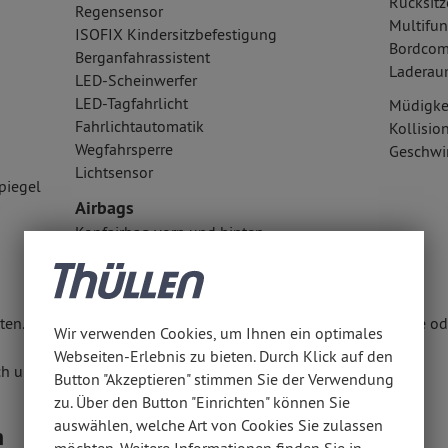
Rücksitz
Regensensor
Multifun
ISOFIX Kindersitzbefestigung
Bordcom
Berganfahrassistent
Laderau
LED-Scheinwerfer
LED-Tagfahrlicht
Müdigke
Fahrlichtautomatik
Kollisi
Wegfahrsperre
Geschwi
Lichtsensor
piegel
Airbags
Kopfairbag vorn und hinten
Seitenairbag vorn
Fahrer- /Beifahrerairbag
en. Weitere Informationen erhalten Sie unter www.thuellen.de ode
Wir verwenden Cookies, um Ihnen ein optimales
Webseiten-Erlebnis zu bieten. Durch Klick auf den
ch um ein ehemaliges Mietfahrzeug.
Button "Akzeptieren" stimmen Sie der Verwendung
zu. Über den Button "Einrichten" können Sie
auswählen, welche Art von Cookies Sie zulassen
n
möchten. Weitere Informationen finden Sie in