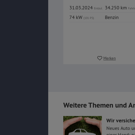
31.03.2024
34.250 km
Erstzul.
Fahrl
74 kW
Benzin
(101 PS)
Merken
Weitere Themen und A
Wir versiche
Neues Auto u
einer Hand: g