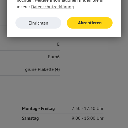
unserer
Datenschutzerklärung
.
6,00 l/100 km
Akzeptieren
Einrichten
141 g/km
E
Euro6
grüne Plakette (4)
Montag
- Freitag
7:30
17:30
Samstag
9:00
13:00