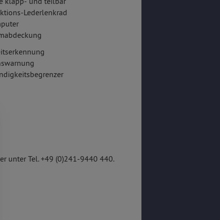
e klapp- und teilbar
ktions-Lederlenkrad
puter
mabdeckung
itserkennung
onswarnung
ndigkeitsbegrenzer
r unter Tel. +49 (0)241-9440 440.