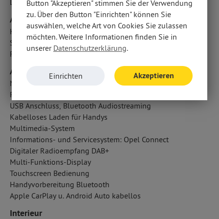
LED-Tagfahrlicht
Button "Akzeptieren" stimmen Sie der Verwendung
zu. Über den Button "Einrichten" können Sie
Airbags
auswählen, welche Art von Cookies Sie zulassen
Kopfairbag vorn und hinten
möchten. Weitere Informationen finden Sie in
Seitenairbag vorn
unserer
Datenschutzerklärung
.
Fahrerairbag
Audio & Kommunikation
Akzeptieren
Einrichten
Navigationssystem
Radio
USB Anschluss, Bluetooth Audiostreaming
Kabelloses Laden für Handys
Multimedia-System
Informations- und Servicesystem: Opel Connect
Digitaler Radioempfang DAB+
Multi-Funktions-Display
Touchscreen Bedienung
Handyvorbereitung Bluetooth
Apple CarPlay u. Android Auto kabellos
Interieur