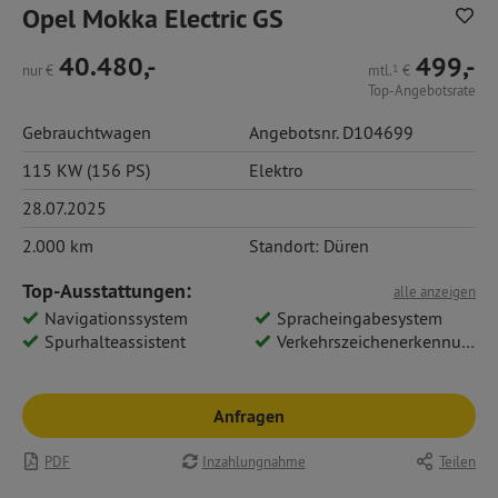
Opel Mokka Electric GS
40.480,-
499,-
nur
€
mtl.
1
€
Top-Angebotsrate
Gebrauchtwagen
Angebotsnr. D104699
115 KW (156 PS)
Elektro
28.07.2025
2.000 km
Standort: Düren
Top-Ausstattungen:
alle anzeigen
Navigationssystem
Spracheingabesystem
Spurhalteassistent
Verkehrszeichenerkennung
Anfragen
PDF
Inzahlungnahme
Teilen