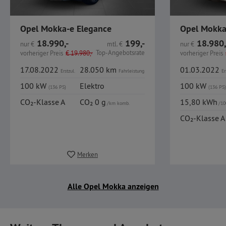
Opel Mokka-e Elegance
Opel Mokka
18.990,-
199,-
18.980,
nur
€
mtl.
€
nur
€
Top-Angebotsrate
vorheriger Preis
€
19.980,-
vorheriger Preis
17.08.2022
28.050 km
01.03.2022
Erstzul.
Fahrleistung
Er
100 kW
Elektro
100 kW
(136 PS)
(136 PS)
CO₂-Klasse A
CO₂ 0 g
15,80 kWh
/km komb.
/10
CO₂-Klasse A
Merken
Alle Opel Mokka anzeigen