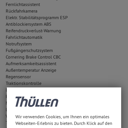
Fernlichtassistent
Rückfahrkamera
Elektr. Stabilitätsprogramm ESP
Antiblockiersystem ABS
Reifendruckverlust-Warnung
Fahrlichtautomatik
Notrufsystem
Fußgängerschutzsystem
Cornering Brake Control CBC
Aufmerksamkeitsassistent
Außentemperatur Anzeige
Regensensor
Traktionskontrolle
LED-Scheinwerfer
Berganfahrhilfe
Notbremsassistent
Lichtsensor
Wegfahrsperre
Wir verwenden Cookies, um Ihnen ein optimales
Totwinkel-Assistent
Webseiten-Erlebnis zu bieten. Durch Klick auf den