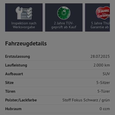
2 Jahre TÜV-
5 Jahre Thüllen-
Wenigfahrer-Auto,
geprüft ab Kauf
Garantie ab Kauf
2000 km pro Jahr
Fahrzeugdetails
Erstzulassung
28.07.2025
Laufleistung
2.000 km
Aufbauart
SUV
Sitze
5-Sitzer
Türen
5-Türer
Polster/Lackfarbe
Stoff
Fokus Schwarz / grün
Hubraum
0 ccm