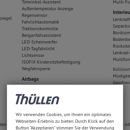
Totwinkel-Assistent
Multi-Fu
Außentemperatur Anzeige
Interieu
Regensensor
piegel
Lenkrad
Fahrlichtautomatik
Gepäckr
Traktionskontrolle
Bordcom
Berganfahrassistent
Bodenbe
LED-Scheinwerfer
Rücksitz
LED-Tagfahrlicht
Lenkrad
Lichtsensor
Multifun
ISOFIX Kindersitzbefestigung
Wegfahrsperre
Kollisi
Müdigke
Airbags
Geschwi
Kopfairbag vorn und hinten
Seitenairbag vorn
Fahrer- /Beifahrerairbag
Wir verwenden Cookies, um Ihnen ein optimales
Webseiten-Erlebnis zu bieten. Durch Klick auf den
en. Weitere Informationen erhalten Sie unter www.thuellen.de ode
Button "Akzeptieren" stimmen Sie der Verwendung