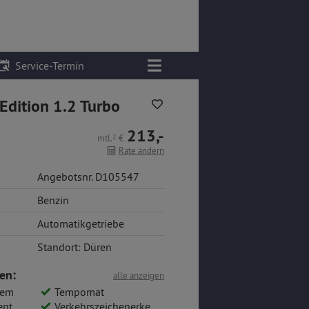
Service-Termin
Edition 1.2 Turbo
213,-
mtl.
2
€
Rate ändern
Angebotsnr. D105547
Benzin
Automatikgetriebe
Standort: Düren
en:
alle anzeigen
tem
Tempomat
ent
Verkehrszeichenerkennung