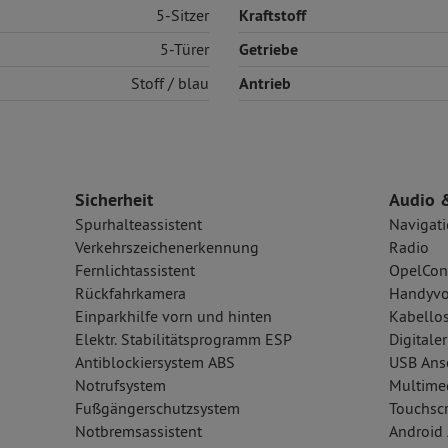
5-Sitzer
Kraftstoff
5-Türer
Getriebe
Stoff
/ blau
Antrieb
Sicherheit
Audio 
Spurhalteassistent
Navigat
Verkehrszeichenerkennung
Radio
Fernlichtassistent
OpelCon
Rückfahrkamera
Handyvo
Einparkhilfe vorn und hinten
Kabellos
Elektr. Stabilitätsprogramm ESP
Digital
Antiblockiersystem ABS
USB Ansc
Notrufsystem
Multime
Fußgängerschutzsystem
Touchsc
Notbremsassistent
Android 