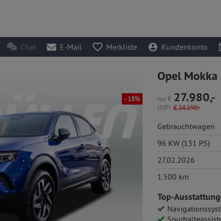
Chat
E-Mail
Merkliste
Kundenkonto
Opel Mokka 
27.980,-
nur
€
- 18%
UVP
1
€
34.190,-
Gebrauchtwagen
96 KW (131 PS)
27.02.2026
1.500 km
Top-Ausstattung
Navigationssys
Spurhalteassist