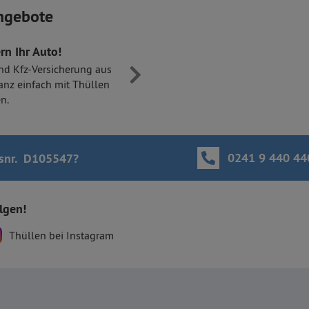
ngebote
rn Ihr Auto!
nd Kfz-Versicherung aus
anz einfach mit Thüllen
n.
0241 9 440 44
snr. D105547
?
olgen!
Thüllen bei Instagram