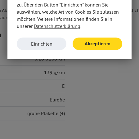
zu. Über den Button "Einrichten" können Sie
n Abschluss eines Kaufvertrages zu diesem Angebot ausschließlich
auswählen, welche Art von Cookies Sie zulassen
räumen anbieten.
möchten. Weitere Informationen finden Sie in
unserer
Datenschutzerklärung
.
n
Akzeptieren
Einrichten
6,20 l/100 km
139 g/km
E
Euro6e
grüne Plakette (4)