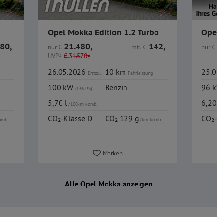
Opel Mokka Edition 1.2 Turbo
80,-
21.480,-
142,-
nur
€
mtl.
€
nur
€
UVP
1
€
31.570,-
26.05.2026
10 km
25.
Erstzul.
Fahrleistung
100 kW
Benzin
96 
(136 PS)
5,70 l
6,20
/100km komb.
CO₂-Klasse D
CO₂ 129 g
CO₂-
omb.
/km komb.
Merken
Alle Opel Mokka anzeigen