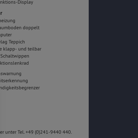
nktions-Display
r
heizung
aumboden doppelt
puter
lag Teppich
e klapp- und teilbar
-Schaltwippen
ktionslenkrad
onswarnung
itserkennung
ndigkeitsbegrenzer
r unter Tel. +49 (0)241-9440 440.