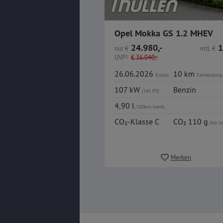
Opel Mokka GS 1.2 MHEV
24.980,-
1
nur
€
mtl.
€
UVP
1
€
36.040,-
26.06.2026
10 km
Erstzul.
Fahrleistung
107 kW
Benzin
(145 PS)
4,90 l
/100km komb.
CO₂-Klasse C
CO₂ 110 g
/km k
Merken