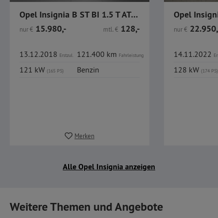
Opel Insignia B ST BI 1.5 T AT SHZ LED HUD Kamera BT
15.980,-
128,-
22.950,
nur
€
mtl.
€
nur
€
13.12.2018
121.400 km
14.11.2022
Erstzul.
Fahrleistung
Er
121 kW
Benzin
128 kW
(165 PS)
(174 PS)
Merken
Alle Opel Insignia anzeigen
Weitere Themen und Angebote