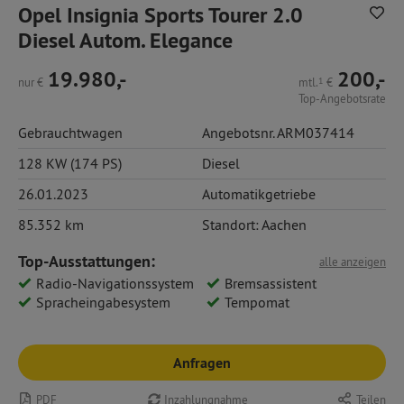
Opel Insignia Sports Tourer 2.0
Diesel Autom. Elegance
19.980,-
200,-
nur
€
mtl.
1
€
Top-Angebotsrate
Gebrauchtwagen
Angebotsnr. ARM037414
128 KW (174 PS)
Diesel
26.01.2023
Automatikgetriebe
85.352 km
Standort: Aachen
Top-Ausstattungen:
alle anzeigen
Radio-Navigationssystem
Bremsassistent
Spracheingabesystem
Tempomat
Anfragen
PDF
Inzahlungnahme
Teilen