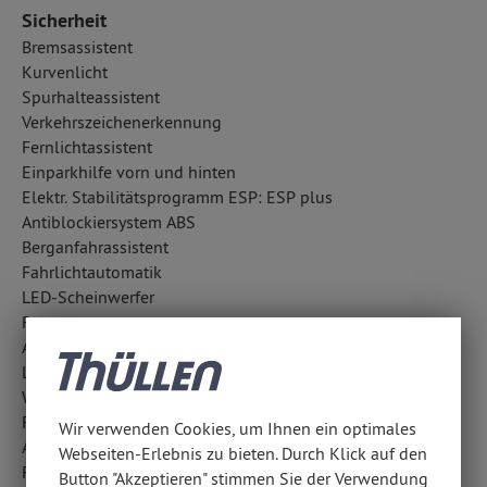
Sicherheit
Bremsassistent
Kurvenlicht
Spurhalteassistent
Verkehrszeichenerkennung
Fernlichtassistent
Einparkhilfe vorn und hinten
Elektr. Stabilitätsprogramm ESP: ESP plus
Antiblockiersystem ABS
Berganfahrassistent
Fahrlichtautomatik
LED-Scheinwerfer
Regensensor
Abbiegelicht
LED-Tagfahrlicht
Wegfahrsperre
Fußgängerschutzsystem: aktive Motorhaube
Wir verwenden Cookies, um Ihnen ein optimales
Außentemperatur Anzeige
Webseiten-Erlebnis zu bieten. Durch Klick auf den
Reifendruckverlust-Warnung
Button "Akzeptieren" stimmen Sie der Verwendung