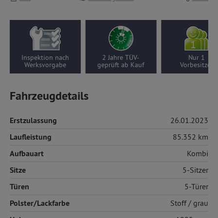
Inspektion nach
2 Jahre TÜV-
Nur 1
Werksvorgabe
geprüft ab Kauf
Vorbesitzer
Fahrzeugdetails
Erstzulassung
26.01.2023
Laufleistung
85.352 km
Aufbauart
Kombi
Sitze
5-Sitzer
Türen
5-Türer
Polster/Lackfarbe
Stoff
/ grau