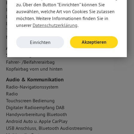
Frontkamera
zu. Über den Button "Einrichten" können Sie
ISOFIX Kindersitzbefestigung
auswählen, welche Art von Cookies Sie zulassen
Lichtsensor
möchten. Weitere Informationen finden Sie in
LED-Nebelscheinwerfer
unserer
Datenschutzerklärung
.
Traktionskontrolle: TC plus
Notbremsassistent
Akzeptieren
Einrichten
Airbags
Seitenairbag vorn
Fahrer- /Beifahrerairbag
Kopfairbag vorn und hinten
Audio & Kommunikation
Radio-Navigationssystem
Radio
Touchscreen Bedienung
Digitaler Radioempfang DAB
Handyvorbereitung Bluetooth
Android Auto u. Apple CarPlay
USB Anschluss, Bluetooth Audiostreaming