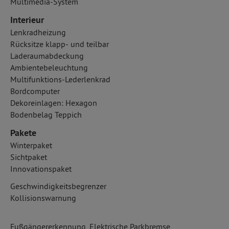
Multimedia-System
Interieur
Lenkradheizung
Rücksitze klapp- und teilbar
Laderaumabdeckung
Ambientebeleuchtung
Multifunktions-Lederlenkrad
Bordcomputer
Dekoreinlagen: Hexagon
Bodenbelag Teppich
Pakete
Winterpaket
Sichtpaket
Innovationspaket
Geschwindigkeitsbegrenzer
Kollisionswarnung
Fußgängererkennung, Elektrische Parkbremse