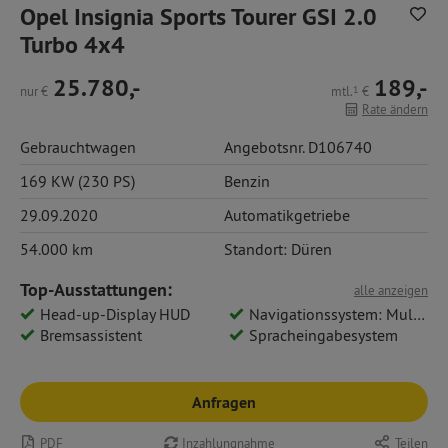
Opel Insignia Sports Tourer GSI 2.0
Turbo 4x4
25.780,-
189,-
nur
€
mtl.
1
€
Rate ändern
Gebrauchtwagen
Angebotsnr. D106740
169 KW (230 PS)
Benzin
29.09.2020
Automatikgetriebe
54.000 km
Standort: Düren
Top-Ausstattungen:
alle anzeigen
Head-up-Display HUD
Navigationssystem: Multimedia Navi Pro
Bremsassistent
Spracheingabesystem
Anfragen
PDF
Inzahlungnahme
Teilen