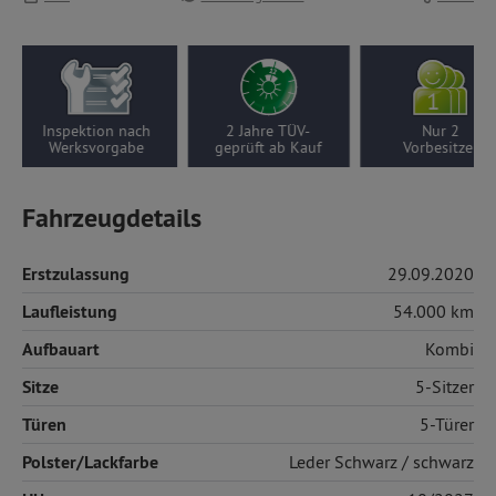
Inspektion nach
2 Jahre TÜV-
Nur 2
Werksvorgabe
geprüft ab Kauf
Vorbesitzer
Fahrzeugdetails
Erstzulassung
29.09.2020
Laufleistung
54.000 km
Aufbauart
Kombi
Sitze
5-Sitzer
Türen
5-Türer
Polster/Lackfarbe
Leder
Schwarz / schwarz