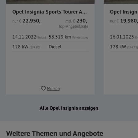
Opel Insignia Sports Tourer Autom.l 4x4 Ultimate AHK
22.950,-
230,-
19.980,
nur
€
mtl.
€
nur
€
Top-Angebotsrate
14.11.2022
53.319 km
26.01.2023
Erstzul.
Fahrleistung
Er
128 kW
Diesel
128 kW
(174 PS)
(174 PS)
Merken
Alle Opel Insignia anzeigen
Weitere Themen und Angebote