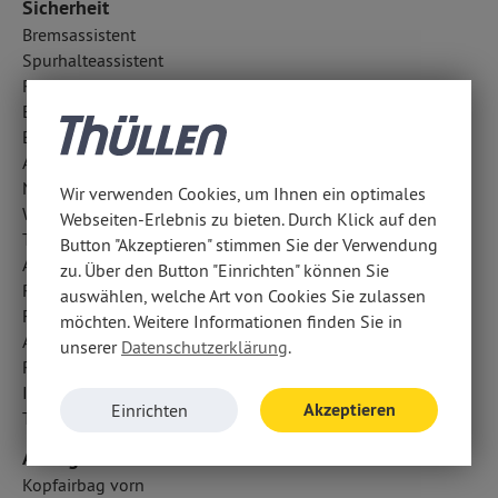
Sicherheit
Bremsassistent
Spurhalteassistent
Rückfahrkamera
Einparkhilfe vorn und hinten
Elektr. Stabilitätsprogramm ESP
Antiblockiersystem ABS
Nebelscheinwerfer
Wir verwenden Cookies, um Ihnen ein optimales
Wegfahrsperre
Webseiten-Erlebnis zu bieten. Durch Klick auf den
Totwinkel-Assistent
Button "Akzeptieren" stimmen Sie der Verwendung
Abbiegelicht
zu. Über den Button "Einrichten" können Sie
Regensensor
auswählen, welche Art von Cookies Sie zulassen
Fahrlichtautomatik
möchten. Weitere Informationen finden Sie in
Außentemperatur Anzeige
unserer
Datenschutzerklärung
.
Reifendruckkontrolle
ISOFIX Kindersitzbefestigung
Akzeptieren
Einrichten
Traktionskontrolle
Airbags
Kopfairbag vorn