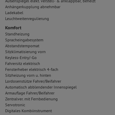
Außenspiegel elekt. verstell- & anklappbar, beheizt
Anhängerkupplung abnehmbar
Ladekabel
Leuchtweitenregulierung
Komfort
Standheizung
Spracheingabesystem
Abstandstempomat
Sitzklimatisierung vorn
Keyless-Entry/-Go
Fahrersitz elektrisch
Fensterheber elektrisch 4-fach
Sitzheizung vorn u. hinten
Lordosenstütze Fahrer/Beifahrer
Automatisch abblendender Innenspiegel
Armauflage Fahrer/Beifahrer
Zentralver. mit Fernbedienung
Servotronic
Digitales Kombiinstrument