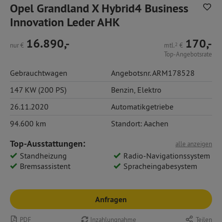
Opel Grandland X Hybrid4 Business
Innovation Leder AHK
16.890,-
170,-
nur
€
mtl.
2
€
Top-Angebotsrate
Gebrauchtwagen
Angebotsnr. ARM178528
147 KW (200 PS)
Benzin
,
Elektro
26.11.2020
Automatikgetriebe
94.600 km
Standort: Aachen
Top-Ausstattungen:
alle anzeigen
Standheizung
Radio-Navigationssystem
Bremsassistent
Spracheingabesystem
Anfragen
PDF
Inzahlungnahme
Teilen