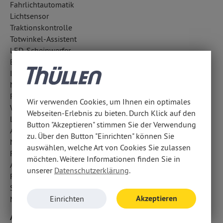
Fahrlichtautomatik
Lichtsensor
Traktionskontrolle
Totwinkel-Assistent
LED-Scheinwerfer
Berganfahrhilfe
ISOFIX Kindersitzbefestigung
Notrufsystem
Regensensor
Wir verwenden Cookies, um Ihnen ein optimales
Wegfahrsperre
Webseiten-Erlebnis zu bieten. Durch Klick auf den
LED-Tagfahrlicht
Button "Akzeptieren" stimmen Sie der Verwendung
Abbiegelicht
zu. Über den Button "Einrichten" können Sie
Notbremsassistent
auswählen, welche Art von Cookies Sie zulassen
Fußgängerschutzsystem
möchten. Weitere Informationen finden Sie in
Aufmerksamkeitsassistent
unserer
Datenschutzerklärung
.
Reifendruckverlust-Warnung
Surround-Kamerasystem
Akzeptieren
Einrichten
Nebelscheinwerfer
Airbags