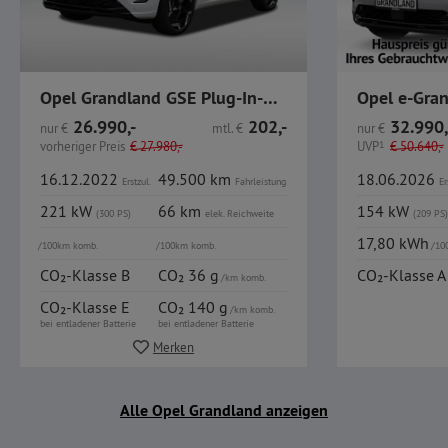
Opel Grandland GSE Plug-In-Hybrid4
26.990,-
202,-
32.990,
nur
€
mtl.
€
nur
€
vorheriger Preis
€
27.980,-
UVP
1
€
50.640,-
16.12.2022
49.500 km
18.06.2026
Erstzul.
Fahrleistung
Er
221 kW
66 km
154 kW
(300 PS)
elek.
Reichweite
(209 PS)
17,80 kWh
/100km komb.
/100km komb.
/10
CO₂-Klasse B
CO₂ 36 g
CO₂-Klasse A
/km komb.
CO₂-Klasse E
CO₂ 140 g
/km komb.
bei entladener Batterie
bei entladener Batterie
Merken
Alle Opel Grandland anzeigen