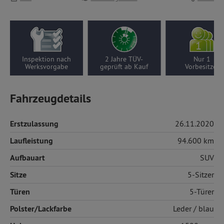
Inspektion nach
2 Jahre TÜV-
Nur 1
Werksvorgabe
geprüft ab Kauf
Vorbesitzer
Fahrzeugdetails
Erstzulassung
26.11.2020
Laufleistung
94.600 km
Aufbauart
SUV
Sitze
5-Sitzer
Türen
5-Türer
Polster/Lackfarbe
Leder
/ blau