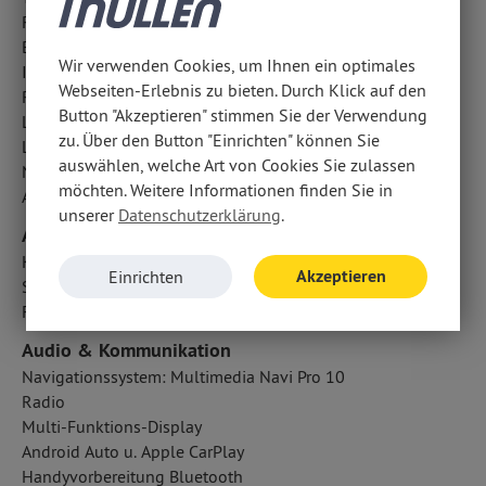
Reifendruckverlust-Warnung
Berganfahrassistent
Wir verwenden Cookies, um Ihnen ein optimales
ISOFIX Kindersitzbefestigung
Webseiten-Erlebnis zu bieten. Durch Klick auf den
Regensensor
Button "Akzeptieren" stimmen Sie der Verwendung
LED-Tagfahrlicht
zu. Über den Button "Einrichten" können Sie
Lichtsensor
auswählen, welche Art von Cookies Sie zulassen
Notbremsassistent
möchten. Weitere Informationen finden Sie in
Abbiegelicht
unserer
Datenschutzerklärung
.
Airbags
Kopfairbag vorn und hinten
Akzeptieren
Einrichten
Seitenairbag vorn
Fahrer- /Beifahrerairbag
Audio & Kommunikation
Navigationssystem: Multimedia Navi Pro 10
Radio
Multi-Funktions-Display
Android Auto u. Apple CarPlay
Handyvorbereitung Bluetooth