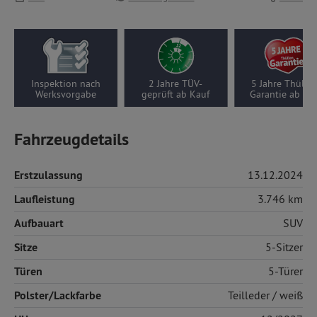
2 Jahre TÜV-
5 Jahre Thüllen-
Wenigfahrer-Auto,
geprüft ab Kauf
Garantie ab Kauf
3746 km pro Jahr
Fahrzeugdetails
Erstzulassung
13.12.2024
Laufleistung
3.746 km
Aufbauart
SUV
Sitze
5-Sitzer
Türen
5-Türer
Polster/Lackfarbe
Teilleder
/ weiß