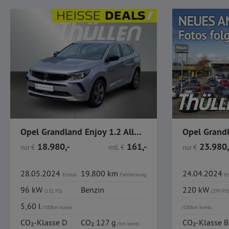
Opel Grandland Enjoy 1.2 Allwetter Sitzheizung PDC
18.980,-
161,-
23.980,
nur
€
mtl.
€
nur
€
28.05.2024
19.800 km
24.04.2024
Erstzul.
Fahrleistung
Er
96 kW
Benzin
220 kW
(131 PS)
(299 PS)
5,60 l
/100km komb.
/100km komb.
CO₂-Klasse D
CO₂ 127 g
CO₂-Klasse B
/km komb.