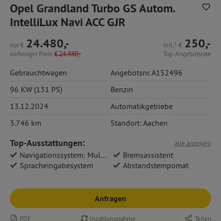
Opel Grandland Turbo GS Autom.
IntelliLux Navi ACC GJR
24.480,-
250,-
nur
€
mtl.
1
€
vorheriger Preis
€
24.980,-
Top-Angebotsrate
Gebrauchtwagen
Angebotsnr. A152496
96 KW (131 PS)
Benzin
13.12.2024
Automatikgetriebe
3.746 km
Standort: Aachen
Top-Ausstattungen:
alle anzeigen
Navigationssystem: Multimedia Navi Pro 10
Bremsassistent
Spracheingabesystem
Abstandstempomat
Anfragen
PDF
Inzahlungnahme
Teilen