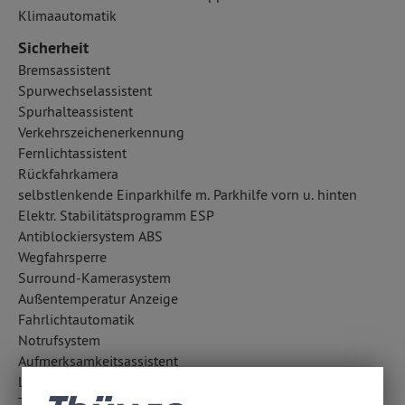
Klimaautomatik
Sicherheit
Bremsassistent
Spurwechselassistent
Spurhalteassistent
Verkehrszeichenerkennung
Fernlichtassistent
Rückfahrkamera
selbstlenkende Einparkhilfe m. Parkhilfe vorn u. hinten
Elektr. Stabilitätsprogramm ESP
Antiblockiersystem ABS
Wegfahrsperre
Surround-Kamerasystem
Außentemperatur Anzeige
Fahrlichtautomatik
Notrufsystem
Aufmerksamkeitsassistent
LED-Nebelscheinwerfer
Traktionskontrolle