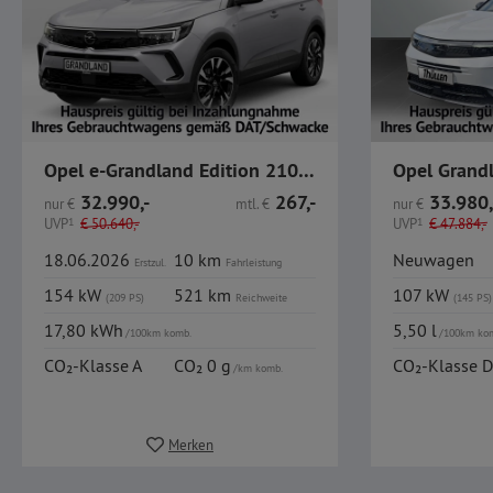
Opel e-Grandland Edition 210 / 73kWh Akku / R-Kamera
32.990,-
267,-
33.980,
nur
€
mtl.
€
nur
€
UVP
1
€
50.640,-
UVP
1
€
47.884,-
18.06.2026
10 km
Neuwagen
Erstzul.
Fahrleistung
154 kW
521 km
107 kW
(209 PS)
Reichweite
(145 PS)
17,80 kWh
5,50 l
/100km komb.
/100km ko
CO₂-Klasse A
CO₂ 0 g
CO₂-Klasse D
/km komb.
Merken