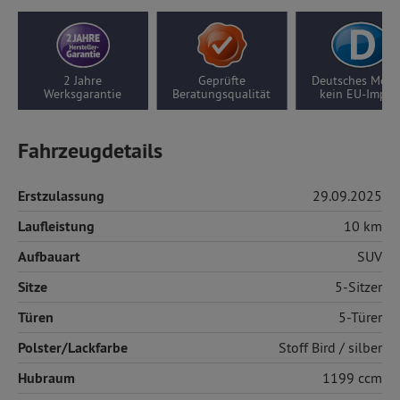
Geprüfte
Deutsches Modell,
10 Jahre Motor-/
Beratungsqualität
kein EU-Import
Getriebegarantie
Fahrzeugdetails
Erstzulassung
29.09.2025
Laufleistung
10 km
Aufbauart
SUV
Sitze
5-Sitzer
Türen
5-Türer
Polster/Lackfarbe
Stoff
Bird / silber
Hubraum
1199 ccm