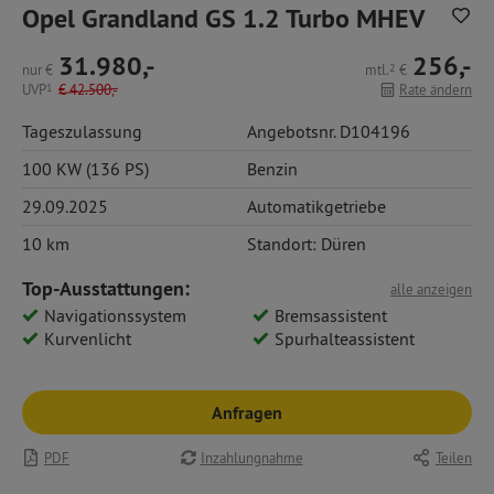
Opel Grandland GS 1.2 Turbo MHEV
31.980,-
256,-
nur
€
mtl.
2
€
UVP
1
€
42.500,-
Rate ändern
Tageszulassung
Angebotsnr. D104196
100 KW (136 PS)
Benzin
29.09.2025
Automatikgetriebe
10 km
Standort: Düren
Top-Ausstattungen:
alle anzeigen
Navigationssystem
Bremsassistent
Kurvenlicht
Spurhalteassistent
Anfragen
PDF
Inzahlungnahme
Teilen