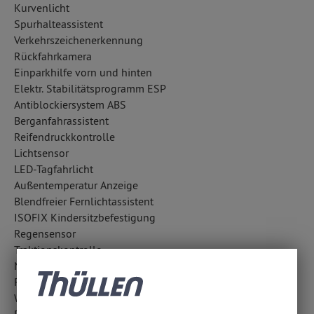
Kurvenlicht
Spurhalteassistent
Verkehrszeichenerkennung
Rückfahrkamera
Einparkhilfe vorn und hinten
Elektr. Stabilitätsprogramm ESP
Antiblockiersystem ABS
Berganfahrassistent
Reifendruckkontrolle
Lichtsensor
LED-Tagfahrlicht
Außentemperatur Anzeige
Blendfreier Fernlichtassistent
ISOFIX Kindersitzbefestigung
Regensensor
Traktionskontrolle
Notrufsystem
Fußgängerschutzsystem
Wegfahrsperre