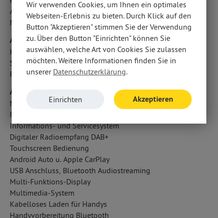
Fahrlichtautomatik
Wir verwenden Cookies, um Ihnen ein optimales
Abbiegelicht
Webseiten-Erlebnis zu bieten. Durch Klick auf den
Notbremsassistent
Button "Akzeptieren" stimmen Sie der Verwendung
zu. Über den Button "Einrichten" können Sie
Airbags
auswählen, welche Art von Cookies Sie zulassen
Kopfairbag vorn und hinten
möchten. Weitere Informationen finden Sie in
Seitenairbag vorn
unserer
Datenschutzerklärung
.
Fahrer- /Beifahrerairbag
Audio & Kommunikation
Akzeptieren
Einrichten
Navigationssystem
Radio
Informations- und Servicesystem
Digitaler Radioempfang DAB+
Touchscreen Bedienung
Android Auto u. Apple CarPlay
USB Anschluss, Bluetooth Audiostreaming
Multi-Funktions-Display
Multimedia-System
Kabelloses Laden für Handys
Handyvorbereitung Bluetooth