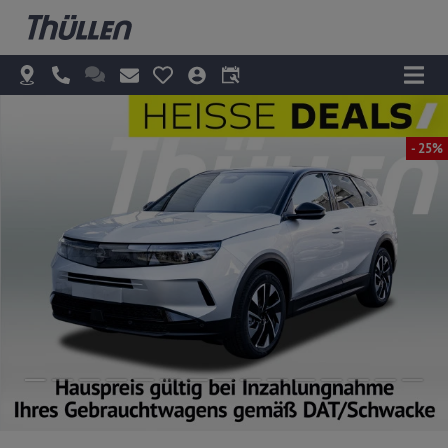
- 25%