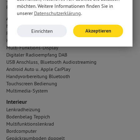
Seitenairbag vorn und hinten
möchten. Weitere Informationen finden Sie in
Fahrer- /Beifahrerairbag
unserer
Datenschutzerklärung
.
Audio & Kommunikation
Navigationssystem
Akzeptieren
Einrichten
Radio
Kabelloses Laden für Handys
Multi-Funktions-Display
Digitaler Radioempfang DAB
USB Anschluss, Bluetooth Audiostreaming
Android Auto u. Apple CarPlay
Handyvorbereitung Bluetooth
Touchscreen Bedienung
Multimedia-System
Interieur
Lenkradheizung
Bodenbelag Teppich
Multifunktionslenkrad
Bordcomputer
Gepäckraumboden doppelt