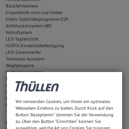
Rückfahrkamera
Einparkhilfe vorn und hinten
Elektr. Stabilitätsprogramm ESP
Antiblockiersystem ABS
Notrufsystem
LED-Tagfahrlicht
ISOFIX Kindersitzbefestigung
LED-Scheinwerfer
Totwinkel-Assistent
Wegfahrsperre
Notbremsassistent
Fußgängerschutzsystem
Aufmerksamkeitsassistent
Außentemperatur Anzeige
Berganfahrassistent
Wir verwenden Cookies, um Ihnen ein optimales
Regensensor
Webseiten-Erlebnis zu bieten. Durch Klick auf den
Traktionskontrolle
Button "Akzeptieren" stimmen Sie der Verwendung
zu. Über den Button "Einrichten" können Sie
Airbags
auswählen, welche Art von Cookies Sie zulassen