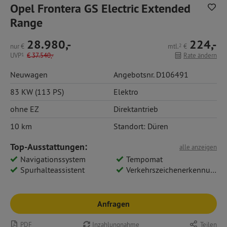
Opel Frontera GS Electric Extended
Range
28.980,-
224,-
nur
€
mtl.
2
€
UVP
1
€
37.540,-
Rate ändern
Neuwagen
Angebotsnr. D106491
83 KW (113 PS)
Elektro
ohne EZ
Direktantrieb
10 km
Standort: Düren
Top-Ausstattungen:
alle anzeigen
Navigationssystem
Tempomat
Spurhalteassistent
Verkehrszeichenerkennung
Anfragen
PDF
Inzahlungnahme
Teilen