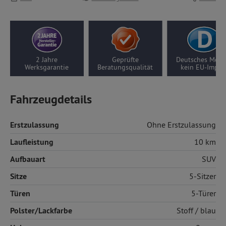
2 Jahre
Geprüfte
Deutsches Model
Werksgarantie
Beratungsqualität
kein EU-Impor
Fahrzeugdetails
Erstzulassung
Ohne Erstzulassung
Laufleistung
10 km
Aufbauart
SUV
Sitze
5-Sitzer
Türen
5-Türer
Polster/Lackfarbe
Stoff
/ blau