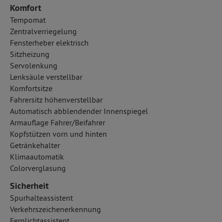
Komfort
Tempomat
Zentralverriegelung
Fensterheber elektrisch
Sitzheizung
Servolenkung
Lenksäule verstellbar
Komfortsitze
Fahrersitz höhenverstellbar
Automatisch abblendender Innenspiegel
Armauflage Fahrer/Beifahrer
Kopfstützen vorn und hinten
Getränkehalter
Klimaautomatik
Colorverglasung
Sicherheit
Spurhalteassistent
Verkehrszeichenerkennung
Fernlichtassistent