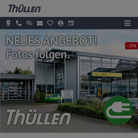
- 23%