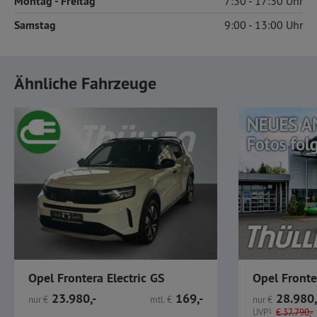
Montag
- Freitag
7:30
17:30
Samstag
9:00
13:00
Ähnliche Fahrzeuge
Opel Frontera Electric GS
23.980,-
169,-
28.980,
nur
€
mtl.
€
nur
€
UVP
1
€
37.790,-