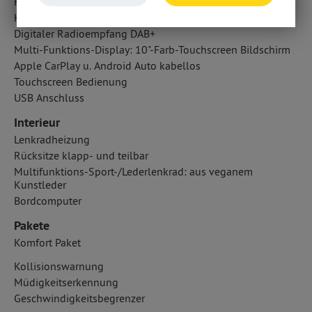
Kabelloses Laden für Handys
Handyvorbereitung Bluetooth
Digitaler Radioempfang DAB+
Multi-Funktions-Display: 10"-Farb-Touchscreen Bildschirm
Apple CarPlay u. Android Auto kabellos
Touchscreen Bedienung
USB Anschluss
Interieur
Lenkradheizung
Rücksitze klapp- und teilbar
Multifunktions-Sport-/Lederlenkrad: aus veganem
Kunstleder
Bordcomputer
Pakete
Komfort Paket
Kollisionswarnung
Müdigkeitserkennung
Geschwindigkeitsbegrenzer