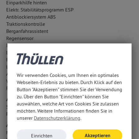
Einparkhilfe hinten
Elektr. Stabilitätsprogramm ESP
Antiblockiersystem ABS
Traktionskontrolle
Berganfahrassistent
Regensensor
ISOFIX Kindersitzbefestigung
LED-Tagfahrlicht
Fahrlichtautomatik
LED-Scheinwerfer
Außentemperatur Anzeige
Wir verwenden Cookies, um Ihnen ein optimales
Wegfahrsperre
Webseiten-Erlebnis zu bieten. Durch Klick auf den
Fußgängerschutzsystem
Button "Akzeptieren" stimmen Sie der Verwendung
zu. Über den Button "Einrichten" können Sie
Airbags
auswählen, welche Art von Cookies Sie zulassen
Seitenairbag vorn und hinten
möchten. Weitere Informationen finden Sie in
Fahrer- /Beifahrerairbag
unserer
Datenschutzerklärung
.
Audio & Kommunikation
Navigationssystem
Akzeptieren
Einrichten