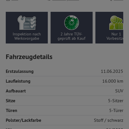
Inspektion nach
2 Jahre TÜV-
Nur 1
Werksvorgabe
geprüft ab Kauf
Vorbesitzer
Fahrzeugdetails
Erstzulassung
11.06.2025
Laufleistung
16.000 km
Aufbauart
SUV
Sitze
5-Sitzer
Türen
5-Türer
Polster/Lackfarbe
Stoff
/ schwarz