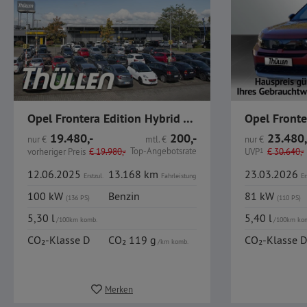
Opel Frontera Edition Hybrid Automatik Navi
19.480,-
200,-
23.480,
nur
€
mtl.
€
nur
€
Top-Angebotsrate
vorheriger Preis
€
19.980,-
UVP
1
€
30.640,-
12.06.2025
13.168 km
23.03.2026
Erstzul.
Fahrleistung
Er
100 kW
Benzin
81 kW
(136 PS)
(110 PS)
5,30 l
5,40 l
/100km komb.
/100km ko
CO₂-Klasse D
CO₂ 119 g
CO₂-Klasse D
/km komb.
Merken