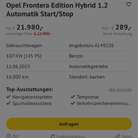
Opel Frontera Edition Hybrid 1.2
Automatik Start/Stop
21.980,-
289,-
nur
€
mtl.
2
€
vorheriger Preis
€
22.980,-
Keine Anzahlung
Gebrauchtwagen
Angebotsnr. A149226
107 KW (145 PS)
Benzin
11.06.2025
Automatikgetriebe
16.000 km
Standort: Aachen
Top-Ausstattungen:
alle anzeigen
Navigationssystem
Tempomat
Spurhalteassistent
Verkehrszeichenerkennung
Anfragen
PDF
Inzahlungnahme
Teilen