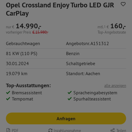
Opel Crossland Enjoy Turbo LED GJR
CarPlay
14.990,-
160,-
nur
€
mtl.
1
€
vorheriger Preis
€
15.980,-
Top-Angebotsrate
Gebrauchtwagen
Angebotsnr. A151312
81 KW (110 PS)
Benzin
30.01.2024
Schaltgetriebe
19.079 km
Standort: Aachen
Top-Ausstattungen:
alle anzeigen
Bremsassistent
Spracheingabesystem
Tempomat
Spurhalteassistent
Anfragen
PDF
Inzahlungnahme
Teilen