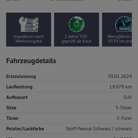
h
2 Jahre TÜV-
Wenigfahrer-Auto,
Nur 2
geprüft ab Kauf
9539 km pro Jahr
Vorbesitze
Fahrzeugdetails
Erstzulassung
30.01.2024
Laufleistung
19.079 km
Aufbauart
SUV
Sitze
5-Sitzer
Türen
5-Türer
Polster/Lackfarbe
Stoff
Peanut Schwarz / schwarz