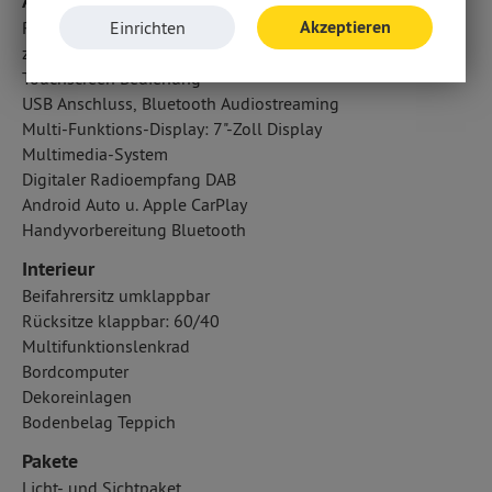
Audio & Kommunikation
Akzeptieren
Radio
Einrichten
zentrale Bedieneinheit
Touchscreen Bedienung
USB Anschluss, Bluetooth Audiostreaming
Multi-Funktions-Display: 7"-Zoll Display
Multimedia-System
Digitaler Radioempfang DAB
Android Auto u. Apple CarPlay
Handyvorbereitung Bluetooth
Interieur
Beifahrersitz umklappbar
Rücksitze klappbar: 60/40
Multifunktionslenkrad
Bordcomputer
Dekoreinlagen
Bodenbelag Teppich
Pakete
Licht- und Sichtpaket