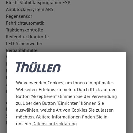
Elektr. Stabilitätsprogramm ESP
Antiblockiersystem ABS
Regensensor
Fahrlichtautomatik
Traktionskontrolle
Reifendruckkontrolle
LED-Scheinwerfer
Berganfahrhilfe
Wegfahrsperre
ISOFIX Kindersitzbefestigung
LED-Tagfahrlicht
Lichtsensor
Wir verwenden Cookies, um Ihnen ein optimales
Außentemperatur Anzeige
Webseiten-Erlebnis zu bieten. Durch Klick auf den
Notbremsassistent
Button "Akzeptieren" stimmen Sie der Verwendung
Airbags
zu. Über den Button "Einrichten" können Sie
Kopfairbag vorn
auswählen, welche Art von Cookies Sie zulassen
Seitenairbag vorn
möchten. Weitere Informationen finden Sie in
Fahrer- /Beifahrerairbag
unserer
Datenschutzerklärung
.