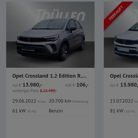
VERKAUFT
Opel Crossland 1.2 Edition R.Kamera Klima CarPlay
13.980,-
106,-
13.980,
nur
€
mtl.
€
nur
€
vorheriger Preis
€
14.480,-
29.06.2022
20.700 km
15.07.2022
Erstzul.
Fahrleistung
Ers
61 kW
Benzin
81 kW
(83 PS)
(110 PS)