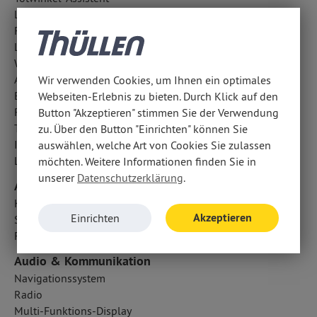
Lichtsensor
Fahrlichtautomatik
LED-Scheinwerfer
Wegfahrsperre
Außentemperatur Anzeige
Wir verwenden Cookies, um Ihnen ein optimales
Berganfahrassistent
Webseiten-Erlebnis zu bieten. Durch Klick auf den
Regensensor
Button "Akzeptieren" stimmen Sie der Verwendung
Traktionskontrolle
zu. Über den Button "Einrichten" können Sie
ISOFIX Kindersitzbefestigung
auswählen, welche Art von Cookies Sie zulassen
LED-Tagfahrlicht
möchten. Weitere Informationen finden Sie in
unserer
Datenschutzerklärung
.
Airbags
Kopfairbag vorn
Akzeptieren
Einrichten
Seitenairbag vorn
Fahrer- /Beifahrerairbag
Audio & Kommunikation
Navigationssystem
Radio
Multi-Funktions-Display