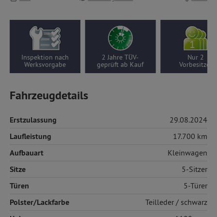
Inspektion nach
2 Jahre TÜV-
Nur 2
Werksvorgabe
geprüft ab Kauf
Vorbesitzer
Fahrzeugdetails
Erstzulassung
29.08.2024
Laufleistung
17.700 km
Aufbauart
Kleinwagen
Sitze
5-Sitzer
Türen
5-Türer
Polster/Lackfarbe
Teilleder
/ schwarz