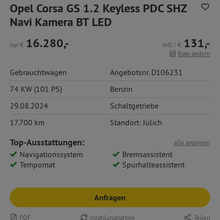
Opel Corsa GS 1.2 Keyless PDC SHZ
Navi Kamera BT LED
16.280,-
131,-
nur
€
mtl.
2
€
Rate ändern
Gebrauchtwagen
Angebotsnr. D106231
74 KW (101 PS)
Benzin
29.08.2024
Schaltgetriebe
17.700 km
Standort: Jülich
Top-Ausstattungen:
alle anzeigen
Navigationssystem
Bremsassistent
Tempomat
Spurhalteassistent
Anfragen
PDF
Inzahlungnahme
Teilen