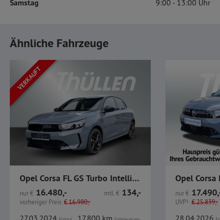
Samstag
9:00
13:00
Ähnliche Fahrzeuge
VERKAUFT
Opel Corsa FL GS Turbo IntelliLux Navi SHZ GJR
Opel Corsa 
16.480,-
134,-
17.490,
nur
€
mtl.
€
nur
€
vorheriger Preis
€
16.980,-
UVP
1
€
25.839,-
27.03.2024
17.800 km
28.04.2026
Erstzul.
Fahrleistung
Er