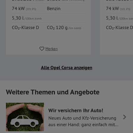
74 kW
Benzin
74 kW
(101 PS)
(101 PS)
5,30 l
5,30 l
/100km komb.
/100km ko
CO₂-Klasse D
CO₂ 120 g
CO₂-Klasse D
/km komb.
Merken
Alle Opel Corsa anzeigen
Weitere Themen und Angebote
Wir versichern Ihr Auto!
Neues Auto und Kfz-Versicherung
aus einer Hand: ganz einfach mit
Thüllen Versicherungen.