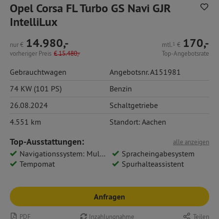
Opel Corsa FL Turbo GS Navi GJR
IntelliLux
14.980,-
170,-
nur
€
mtl.
1
€
vorheriger Preis
€
15.480,-
Top-Angebotsrate
Gebrauchtwagen
Angebotsnr. A151981
74 KW (101 PS)
Benzin
26.08.2024
Schaltgetriebe
4.551 km
Standort: Aachen
Top-Ausstattungen:
alle anzeigen
Navigationssystem: Multimedia Navi Pro 10
Spracheingabesystem
Tempomat
Spurhalteassistent
Anfragen
PDF
Inzahlungnahme
Teilen