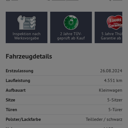
 Jahre TÜV-
5 Jahre Thüllen-
Wenigfahrer-Auto,
prüft ab Kauf
Garantie ab Kauf
4551 km pro Jahr
Fahrzeugdetails
Erstzulassung
26.08.2024
Laufleistung
4.551 km
Aufbauart
Kleinwagen
Sitze
5-Sitzer
Türen
5-Türer
Polster/Lackfarbe
Teilleder
/ schwarz