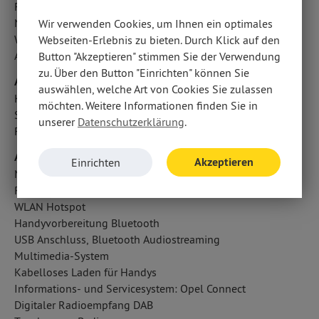
Fahrlichtautomatik
Notrufsystem
Wir verwenden Cookies, um Ihnen ein optimales
Wegfahrsperre
Webseiten-Erlebnis zu bieten. Durch Klick auf den
Außentemperatur Anzeige
Button "Akzeptieren" stimmen Sie der Verwendung
zu. Über den Button "Einrichten" können Sie
Airbags
auswählen, welche Art von Cookies Sie zulassen
Kopfairbag vorn und hinten
möchten. Weitere Informationen finden Sie in
Seitenairbag vorn
unserer
Datenschutzerklärung
.
Fahrer- /Beifahrerairbag
Audio & Kommunikation
Akzeptieren
Einrichten
Navigationssystem: Multimedia Navi Pro 10
Radio
WLAN Hotspot
Handyvorbereitung Bluetooth
USB Anschluss, Bluetooth Audiostreaming
Multimedia-System
Kabelloses Laden für Handys
Informations- und Servicesystem: Opel Connect
Digitaler Radioempfang DAB