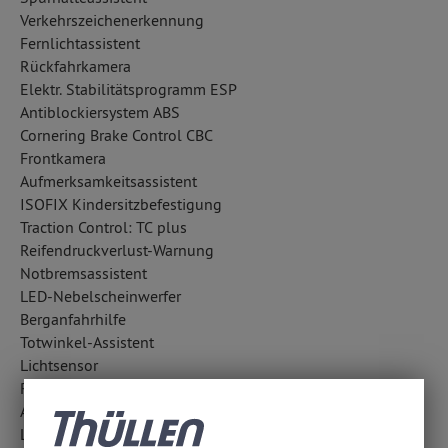
Verkehrszeichenerkennung
Fernlichtassistent
Rückfahrkamera
Elektr. Stabilitätsprogramm ESP
Antiblockiersystem ABS
Cornering Brake Control CBC
Frontkamera
Aufmerksamkeitsassistent
ISOFIX Kindersitzbefestigung
Traction Control: TC plus
Reifendruckverlust-Warnung
Notbremsassistent
LED-Nebelscheinwerfer
Berganfahrhilfe
Totwinkel-Assistent
Lichtsensor
Regensensor
Abbiegelicht
LED-Tagfahrlicht