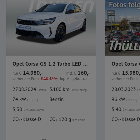
Opel Corsa GS 1.2 Turbo LED GJR Kamera
14.980,-
160,-
15.980,
nur
€
mtl.
€
nur
€
Top-Angebotsrate
vorheriger Preis
€
15.480,-
vorheriger Preis
27.08.2024
3.100 km
28.03.2023
Erstzul.
Fahrleistung
Er
74 kW
Benzin
96 kW
(101 PS)
(131 PS)
5,30 l
5,40 l
/100km komb.
/100km ko
CO₂-Klasse D
CO₂ 120 g
CO₂-Klasse D
/km komb.