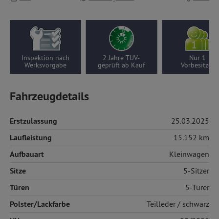
Inspektion nach
2 Jahre TÜV-
Nur 1
Werksvorgabe
geprüft ab Kauf
Vorbesitzer
Fahrzeugdetails
Erstzulassung
25.03.2025
Laufleistung
15.152 km
Aufbauart
Kleinwagen
Sitze
5-Sitzer
Türen
5-Türer
Polster/Lackfarbe
Teilleder
/ schwarz