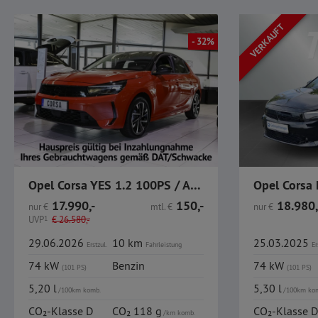
VERKAUFT
- 32%
Opel Corsa YES 1.2 100PS / Allwetter / LKR-HZ / SHZ /
17.990,-
150,-
18.980,
nur
€
mtl.
€
nur
€
UVP
1
€
26.580,-
29.06.2026
10 km
25.03.2025
Erstzul.
Fahrleistung
Er
74 kW
Benzin
74 kW
(101 PS)
(101 PS)
5,20 l
5,30 l
/100km komb.
/100km ko
CO₂-Klasse D
CO₂ 118 g
CO₂-Klasse D
/km komb.