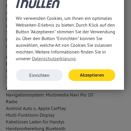
Frontkamera
Aufmerksamkeitsassistent
Wir verwenden Cookies, um Ihnen ein optimales
Notbremsassistent
Webseiten-Erlebnis zu bieten. Durch Klick auf den
ISOFIX Kindersitzbefestigung
Button "Akzeptieren" stimmen Sie der Verwendung
Traction Control: TC plus
zu. Über den Button "Einrichten" können Sie
Reifendruckverlust-Warnung
auswählen, welche Art von Cookies Sie zulassen
LED-Nebelscheinwerfer
möchten. Weitere Informationen finden Sie in
Airbags
unserer
Datenschutzerklärung
.
Fahrer- /Beifahrerairbag
Kopfairbag vorn und hinten
Akzeptieren
Einrichten
Seitenairbag vorn
Audio & Kommunikation
Navigationssystem: Multimedia Navi Pro 10
Radio
Android Auto u. Apple CarPlay
Multi-Funktions-Display
Kabelloses Laden für Handys
Handyvorbereitung Bluetooth