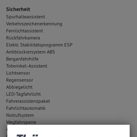
Sicherheit
Spurhalteassistent
Verkehrszeichenerkennung
Fernlichtassistent
Rückfahrkamera
Elektr. Stabilitätsprogramm ESP
Antiblockiersystem ABS
Berganfahrhilfe
Totwinkel-Assistent
Lichtsensor
Regensensor
Abbiegelicht
LED-Tagfahrlicht
Fahrerassistenzpaket
Fahrlichtautomatik
Notrufsystem
Wegfahrsperre
Außentemperatur Anzeige
Cornering Brake Control CBC