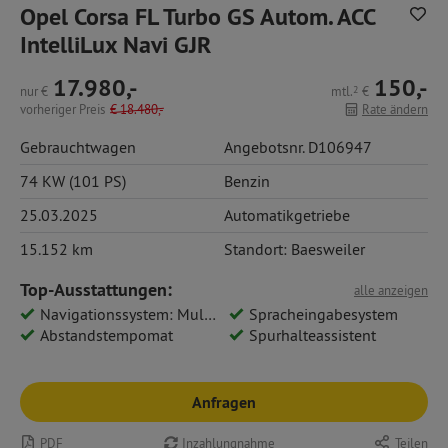
Opel Corsa FL Turbo GS Autom. ACC
IntelliLux Navi GJR
17.980,-
150,-
nur
€
mtl.
2
€
vorheriger Preis
€
18.480,-
Rate ändern
Gebrauchtwagen
Angebotsnr. D106947
74 KW (101 PS)
Benzin
25.03.2025
Automatikgetriebe
15.152 km
Standort: Baesweiler
Top-Ausstattungen:
alle anzeigen
Navigationssystem: Multimedia Navi Pro 10
Spracheingabesystem
Abstandstempomat
Spurhalteassistent
Anfragen
PDF
Inzahlungnahme
Teilen