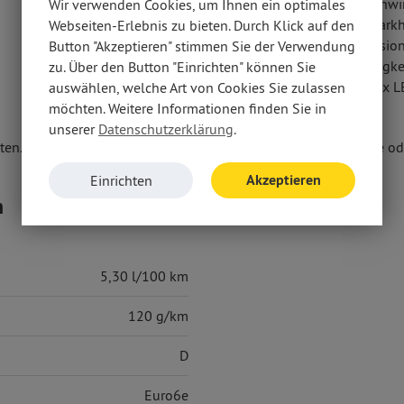
Geschwi
Wir verwenden Cookies, um Ihnen ein optimales
Seitenairbag vorn
Einparkhi
Webseiten-Erlebnis zu bieten. Durch Klick auf den
Kollisi
Button "Akzeptieren" stimmen Sie der Verwendung
Müdigke
zu. Über den Button "Einrichten" können Sie
Matrix L
auswählen, welche Art von Cookies Sie zulassen
möchten. Weitere Informationen finden Sie in
unserer
Datenschutzerklärung
.
en. Weitere Informationen erhalten Sie unter www.thuellen.de ode
Akzeptieren
Einrichten
n
5,30 l/100 km
120 g/km
D
Euro6e