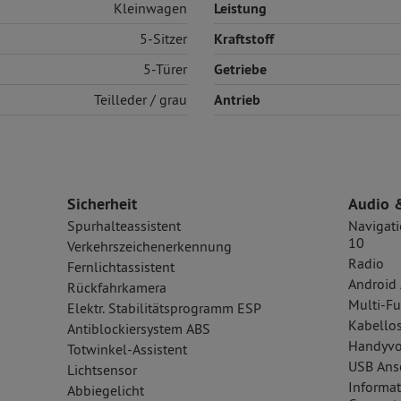
Kleinwagen
Leistung
5-Sitzer
Kraftstoff
5-Türer
Getriebe
Teilleder
/ grau
Antrieb
Sicherheit
Audio 
Spurhalteassistent
Navigati
10
Verkehrszeichenerkennung
Radio
Fernlichtassistent
Android 
Rückfahrkamera
Multi-Fu
Elektr. Stabilitätsprogramm ESP
Kabellos
Antiblockiersystem ABS
Handyvo
Totwinkel-Assistent
USB Ansc
Lichtsensor
Informat
Abbiegelicht