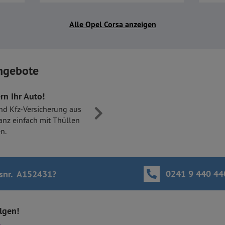
Alle Opel Corsa anzeigen
ngebote
rn Ihr Auto!
nd Kfz-Versicherung aus
anz einfach mit Thüllen
n.
0241 9 440 44
snr. A152431
?
olgen!