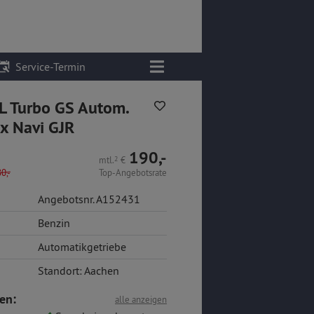
Service-Termin
L Turbo GS Autom.
ux Navi GJR
190,-
mtl.
2
€
0,-
Top-Angebotsrate
Angebotsnr. A152431
Benzin
Automatikgetriebe
Standort: Aachen
en:
alle anzeigen