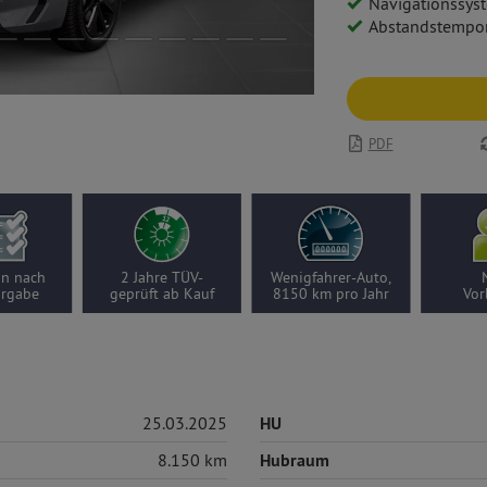
Navigationssystem: Multimedia Na
Abstandstempo
PDF
on nach
2 Jahre TÜV-
Wenigfahrer-Auto,
orgabe
geprüft ab Kauf
8150 km pro Jahr
Vor
25.03.2025
HU
8.150 km
Hubraum