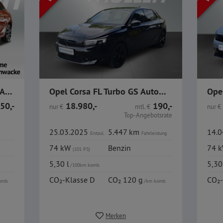
Opel Corsa YES 1.2 100PS / Allwetter / LKR-HZ / SHZ /
Opel Corsa FL Turbo GS Autom. ACC IntelliLux Navi GJR
50,-
18.980,-
190,-
nur
€
mtl.
€
nur
€
Top-Angebotsrate
25.03.2025
5.447 km
14.
Erstzul.
Fahrleistung
74 kW
Benzin
74 
(101 PS)
5,30 l
5,30
/100km komb.
CO₂-Klasse D
CO₂ 120 g
CO₂-
omb.
/km komb.
Merken