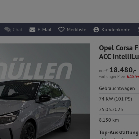
Chat
E-Mail
Merkliste
Kundenkonto
Opel Corsa F
ACC IntelliL
18.480,-
nur
€
vorheriger Preis
€
18.98
Gebrauchtwagen
74 KW (101 PS)
25.03.2025
8.150 km
Top-Ausstattung