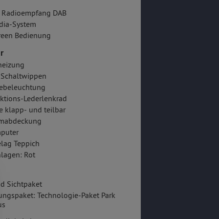
er Radioempfang DAB
dia-System
reen Bedienung
r
heizung
-Schaltwippen
ebeleuchtung
ktions-Lederlenkrad
e klapp- und teilbar
mabdeckung
puter
lag Teppich
lagen: Rot
nd Sichtpaket
ungspaket: Technologie-Paket Park
us