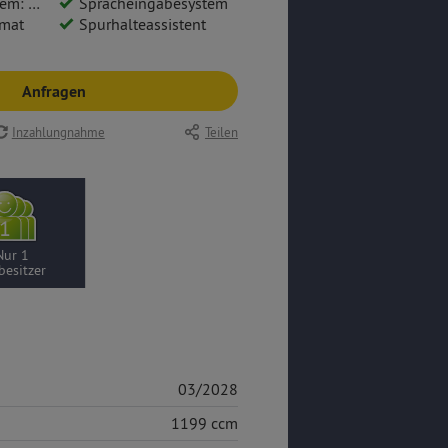
vi Pro 10
Spracheingabesystem
mat
Spurhalteassistent
Anfragen
Inzahlungnahme
Teilen
Nur 1
besitzer
03/2028
1199 ccm