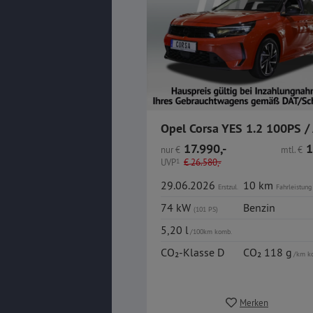
17.990,-
1
nur
€
mtl.
€
UVP
1
€
26.580,-
29.06.2026
10 km
Erstzul.
Fahrleistung
74 kW
Benzin
(101 PS)
5,20 l
/100km komb.
CO₂-Klasse D
CO₂ 118 g
/km k
Merken