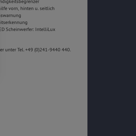
ndigkeitsbegrenzer
lfe vorn, hinten u. seitlich
onswarnung
itserkennung
ED Scheinwerfer: IntelliLux
r unter Tel. +49 (0)241-9440 440.