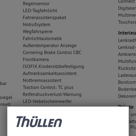
Connect
Regensensor
Digital
LED-Tagfahrlicht
Multime
Fahrerassistenzpaket
Touchsc
Notrufsystem
Wegfahrsperre
Interieu
Fahrlichtautomatik
Lenkrad
Außentemperatur Anzeige
Lenkrad
Cornering Brake Control CBC
Ambient
Frontkamera
Multifun
ISOFIX Kindersitzbefestigung
Rücksitz
Aufmerksamkeitsassistent
Laderau
Notbremsassistent
Bordcom
lbar
Traction Control: TC plus
Bodenbe
Reifendruckverlust-Warnung
Dekorein
piegel
LED-Nebelscheinwerfer
nkelt
Pakete
Berganfahrhilfe
Licht- u
Airbags
Ausstatt
Fahrer- /Beifahrerairbag
& Go Pl
Kopfairbag vorn und hinten