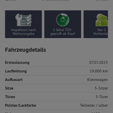
Inspektion nach
2 Jahre TÜV-
Nur 1
Werksvorgabe
geprüft ab Kauf
Vorbesitzer
Fahrzeugdetails
Erstzulassung
07.07.2025
Laufleistung
19.000 km
Aufbauart
Kleinwagen
Sitze
5-Sitzer
Türen
5-Türer
Polster/Lackfarbe
Teilleder
/ silber