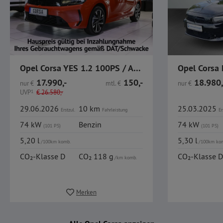
Opel Corsa YES 1.2 100PS / Allwetter / LKR-HZ / SHZ /
17.990,-
150,-
18.980,
nur
€
mtl.
€
nur
€
UVP
1
€
26.580,-
29.06.2026
10 km
25.03.2025
Erstzul.
Fahrleistung
Er
74 kW
Benzin
74 kW
(101 PS)
(101 PS)
5,20 l
5,30 l
/100km komb.
/100km ko
CO₂-Klasse D
CO₂ 118 g
CO₂-Klasse D
/km komb.
Merken