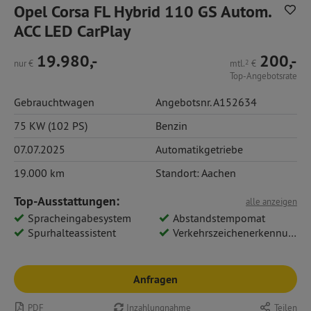
Opel Corsa FL Hybrid 110 GS Autom.
ACC LED CarPlay
19.980,-
200,-
nur
€
mtl.
2
€
Top-Angebotsrate
Gebrauchtwagen
Angebotsnr. A152634
75 KW (102 PS)
Benzin
07.07.2025
Automatikgetriebe
19.000 km
Standort: Aachen
Top-Ausstattungen:
alle anzeigen
Spracheingabesystem
Abstandstempomat
Spurhalteassistent
Verkehrszeichenerkennung
Anfragen
PDF
Inzahlungnahme
Teilen