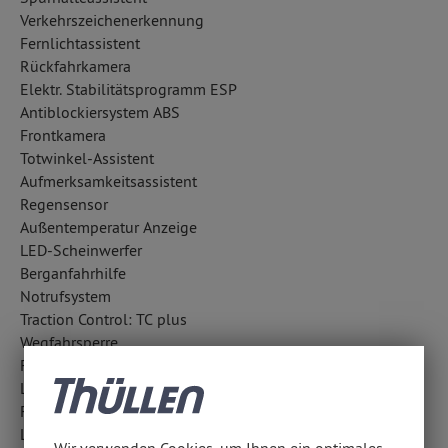
Verkehrszeichenerkennung
Fernlichtassistent
Rückfahrkamera
Elektr. Stabilitätsprogramm ESP
Antiblockiersystem ABS
Frontkamera
Totwinkel-Assistent
Aufmerksamkeitsassistent
Regensensor
Außentemperatur Anzeige
LED-Scheinwerfer
Berganfahrhilfe
Notrufsystem
Traction Control: TC plus
Wegfahrsperre
Fahrlichtautomatik
Lichtsensor
Fahrerassistenzpaket
LED-Tagfahrlicht
Wir verwenden Cookies, um Ihnen ein optimales