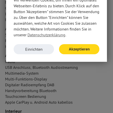
Notbremsassistent
Webseiten-Erlebnis zu bieten. Durch Klick auf den
Cornering Brake Control CBC
Button "Akzeptieren" stimmen Sie der Verwendung
ISOFIX Kindersitzbefestigung
zu. Über den Button "Einrichten" können Sie
Reifendruckverlust-Warnung
auswählen, welche Art von Cookies Sie zulassen
Airbags
möchten. Weitere Informationen finden Sie in
unserer
Datenschutzerklärung
.
Seitenairbag vorn
Fahrer- /Beifahrerairbag
Kopfairbag vorn und hinten
Akzeptieren
Einrichten
Audio & Kommunikation
Radio
USB Anschluss, Bluetooth Audiostreaming
Multimedia-System
Multi-Funktions-Display
Digitaler Radioempfang DAB
Handyvorbereitung Bluetooth
Touchscreen Bedienung
Apple CarPlay u. Android Auto kabellos
Interieur