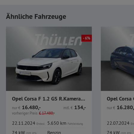
Ähnliche Fahrzeuge
- 6%
Opel Corsa F 1.2 GS R.Kamera Allwetter Sitzheizung
16.480,-
134,-
16.280,
nur
€
mtl.
€
nur
€
vorheriger Preis
€
17.480,-
22.11.2024
5.650 km
22.07.2024
Erstzul.
Fahrleistung
Ers
74 kW
Benzin
74 kW
(101 PS)
(101 PS)