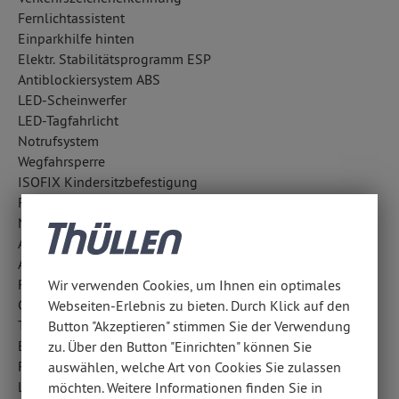
Fernlichtassistent
Einparkhilfe hinten
Elektr. Stabilitätsprogramm ESP
Antiblockiersystem ABS
LED-Scheinwerfer
LED-Tagfahrlicht
Notrufsystem
Wegfahrsperre
ISOFIX Kindersitzbefestigung
Frontkamera
Notbremsassistent
Aufmerksamkeitsassistent
Außentemperatur Anzeige
Reifendruckverlust-Warnung
Wir verwenden Cookies, um Ihnen ein optimales
Cornering Brake Control CBC
Webseiten-Erlebnis zu bieten. Durch Klick auf den
Traction Control: TC plus
Button "Akzeptieren" stimmen Sie der Verwendung
Berganfahrhilfe
zu. Über den Button "Einrichten" können Sie
Regensensor
auswählen, welche Art von Cookies Sie zulassen
Lichtsensor
möchten. Weitere Informationen finden Sie in