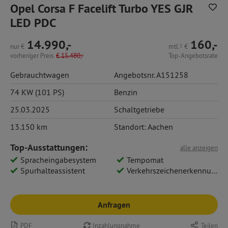
Opel Corsa F Facelift Turbo YES GJR
LED PDC
14.990,-
160,-
nur
€
mtl.
1
€
vorheriger Preis
€
15.480,-
Top-Angebotsrate
Gebrauchtwagen
Angebotsnr. A151258
74 KW (101 PS)
Benzin
25.03.2025
Schaltgetriebe
13.150 km
Standort: Aachen
Top-Ausstattungen:
alle anzeigen
Spracheingabesystem
Tempomat
Spurhalteassistent
Verkehrszeichenerkennung
Anfragen
PDF
Inzahlungnahme
Teilen