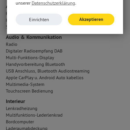
unserer
Datenschutzerklärung
.
Airbags
Fahrer- /Beifahrerairbag
Akzeptieren
Einrichten
Kopfairbag vorn und hinten
Seitenairbag vorn
Audio & Kommunikation
Radio
Digitaler Radioempfang DAB
Multi-Funktions-Display
Handyvorbereitung Bluetooth
USB Anschluss, Bluetooth Audiostreaming
Apple CarPlay u. Android Auto kabellos
Multimedia-System
Touchscreen Bedienung
Interieur
Lenkradheizung
Multifunktions-Lederlenkrad
Bordcomputer
Laderaumabdeckung