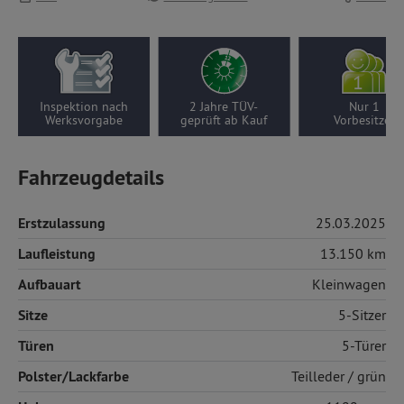
Inspektion nach
2 Jahre TÜV-
Nur 1
Werksvorgabe
geprüft ab Kauf
Vorbesitzer
Fahrzeugdetails
Erstzulassung
25.03.2025
Laufleistung
13.150 km
Aufbauart
Kleinwagen
Sitze
5-Sitzer
Türen
5-Türer
Polster/Lackfarbe
Teilleder
/ grün