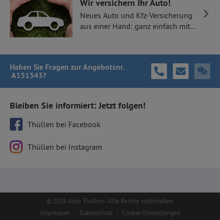
Wir versichern Ihr Auto!
Neues Auto und Kfz-Versicherung
aus einer Hand: ganz einfach mit
Thüllen Versicherungen.
Haben Sie Fragen
zur Angebotsnr.
A151343
?
Bleiben Sie informiert: Jetzt folgen!
Thüllen bei Facebook
Thüllen bei Instagram
© 2026 Auto Thüllen - Alle Rechte vorbehalten
Impressum
-
Datenschutz
-
Cookie-Einstellungen