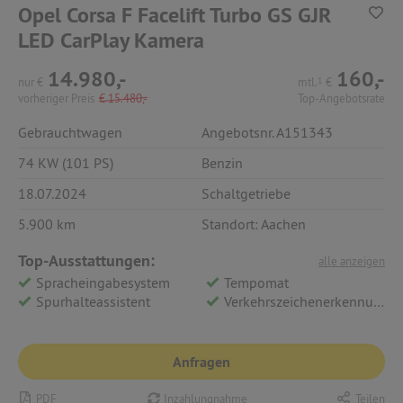
Opel Corsa F Facelift Turbo GS GJR
LED CarPlay Kamera
14.980,-
160,-
nur
€
mtl.
1
€
vorheriger Preis
€
15.480,-
Top-Angebotsrate
Gebrauchtwagen
Angebotsnr. A151343
74 KW (101 PS)
Benzin
18.07.2024
Schaltgetriebe
5.900 km
Standort: Aachen
Top-Ausstattungen:
alle anzeigen
Spracheingabesystem
Tempomat
Spurhalteassistent
Verkehrszeichenerkennung
Anfragen
PDF
Inzahlungnahme
Teilen