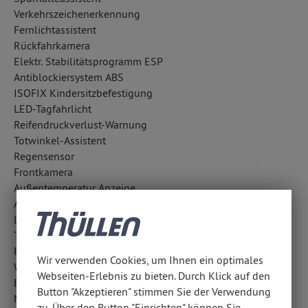
Verkehrszeichenerkennung
Fernlichtassistent
Rückfahrkamera
Elektr. Stabilitätsprogramm ESP
Antiblockiersystem ABS
ISOFIX Kindersitzbefestigung
LED-Tagfahrlicht
Reifendruckverlust-Warnung
Totwinkel-Assistent
Regensensor
Frontkamera
Außentemperatur Anzeige
Aufmerksamkeitsassistent
LED-Scheinwerfer
Traction Control: TC plus
Fahrlichtautomatik
Wir verwenden Cookies, um Ihnen ein optimales
Wegfahrsperre
Webseiten-Erlebnis zu bieten. Durch Klick auf den
Berganfahrhilfe
Button "Akzeptieren" stimmen Sie der Verwendung
Notrufsystem
zu. Über den Button "Einrichten" können Sie