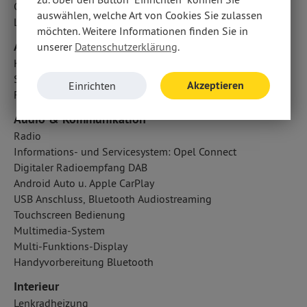
Cornering Brake Control CBC
auswählen, welche Art von Cookies Sie zulassen
Lichtsensor
möchten. Weitere Informationen finden Sie in
Airbags
unserer
Datenschutzerklärung
.
Kopfairbag vorn und hinten
Seitenairbag vorn
Akzeptieren
Einrichten
Fahrer- /Beifahrerairbag
Audio & Kommunikation
Radio
Informations- und Servicesystem: Opel Connect
Digitaler Radioempfang DAB
Android Auto u. Apple CarPlay
USB Anschluss, Bluetooth Audiostreaming
Touchscreen Bedienung
Multimedia-System
Multi-Funktions-Display
Handyvorbereitung Bluetooth
Interieur
Lenkradheizung