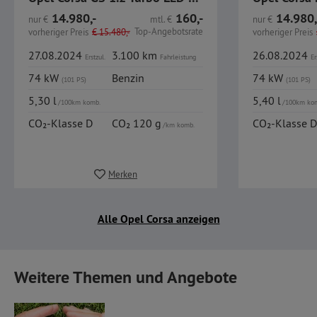
14.980,-
160,-
14.980,
nur
€
mtl.
€
nur
€
Top-Angebotsrate
vorheriger Preis
€
15.480,-
vorheriger Preis
27.08.2024
3.100 km
26.08.2024
Erstzul.
Fahrleistung
Er
74 kW
Benzin
74 kW
(101 PS)
(101 PS)
5,30 l
5,40 l
/100km komb.
/100km ko
CO₂-Klasse D
CO₂ 120 g
CO₂-Klasse D
/km komb.
Merken
Alle Opel Corsa anzeigen
Weitere Themen und Angebote