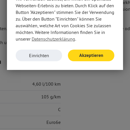
Einparkhi
Webseiten-Erlebnis zu bieten. Durch Klick auf den
Kollisi
Button "Akzeptieren" stimmen Sie der Verwendung
zu. Über den Button "Einrichten" können Sie
auswählen, welche Art von Cookies Sie zulassen
en. Weitere Informationen erhalten Sie unter www.thuellen.de ode
möchten. Weitere Informationen finden Sie in
unserer
Datenschutzerklärung
.
ch um ein ehemaliges Mietfahrzeug.
Akzeptieren
Einrichten
n
4,60 l/100 km
105 g/km
C
Euro6e