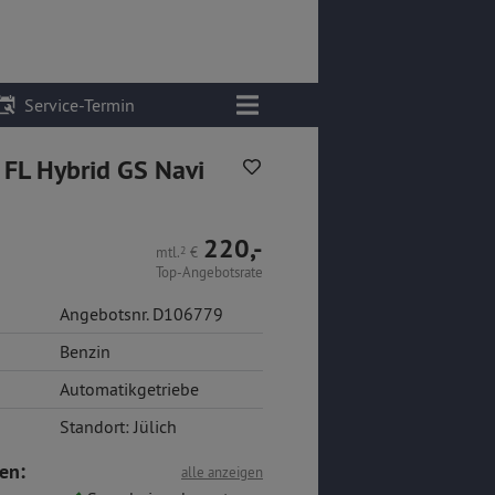
Service-Termin
 FL Hybrid GS Navi
220,-
mtl.
2
€
Top-Angebotsrate
Angebotsnr. D106779
Benzin
Automatikgetriebe
Standort: Jülich
en:
alle anzeigen