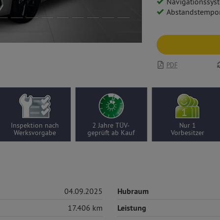
Navigationssystem: Multimedia Na
Abstandstempo
PDF
Inspektion nach
2 Jahre TÜV-
Nur 1
Werksvorgabe
geprüft ab Kauf
Vorbesitzer
04.09.2025
Hubraum
17.406 km
Leistung