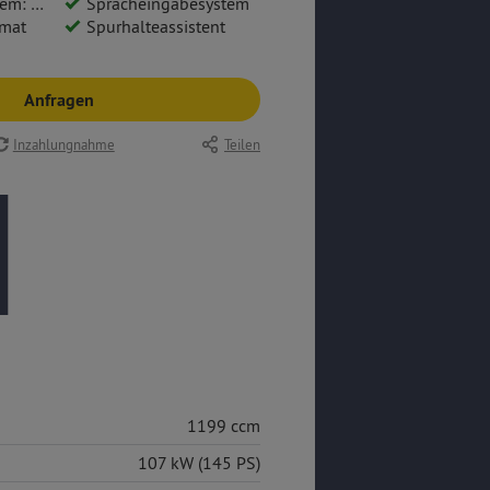
vi Pro 10
Spracheingabesystem
mat
Spurhalteassistent
Anfragen
Inzahlungnahme
Teilen
1199 ccm
107 kW (145 PS)