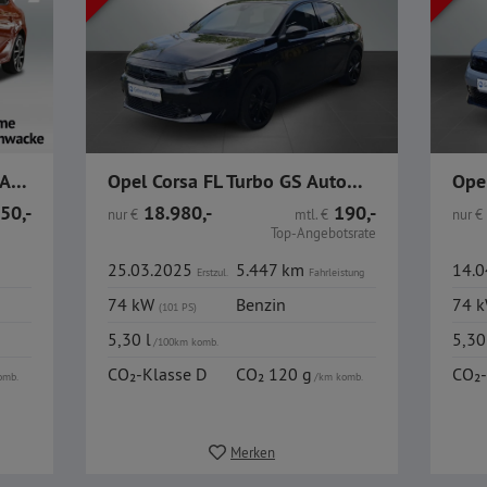
Opel Corsa YES 1.2 100PS / Allwetter / LKR-HZ / SHZ /
Opel Corsa FL Turbo GS Autom. ACC IntelliLux Navi GJR
50,-
18.980,-
190,-
nur
€
mtl.
€
nur
€
Top-Angebotsrate
25.03.2025
5.447 km
14.
Erstzul.
Fahrleistung
74 kW
Benzin
74 
(101 PS)
5,30 l
5,30
/100km komb.
CO₂-Klasse D
CO₂ 120 g
CO₂-
omb.
/km komb.
Merken