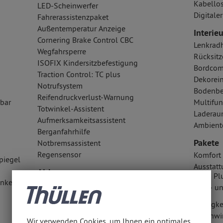
Kabellos
LED-Scheinwerfer
Digital
Fahrerassistenzpaket
Außentemperatur Anzeige
Interieu
Cornering Brake Control CBC
Lenkrad
Wegfahrsperre
Rücksitz
ISOFIX Kindersitzbefestigung
Bordcom
Traction Control: TC plus
Dekorein
Notrufsystem
Bodenbe
Reifendruckverlust-Warnung
lbar
Multifun
Totwinkel-Assistent
Laderau
Aufmerksamkeitsassistent
Ambient
Berganfahrhilfe
Pakete
Notbremsassistent
Regensensor
Komfort 
piegel
Ausstatt
Airbags
& Go Pl
nkelt
Kopfairbag vorn und hinten
Licht- u
Seitenairbag vorn
Müdigke
Fahrer- /Beifahrerairbag
Geschwi
Wir verwenden Cookies, um Ihnen ein optimales