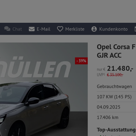
Chat
E-Mail
Merkliste
Kundenkonto
Opel Corsa F
GJR ACC
- 39%
21.480,-
nur
€
UVP
1
€
35.100,-
Gebrauchtwagen
107 KW (145 PS)
04.09.2025
17.406 km
Top-Ausstattung