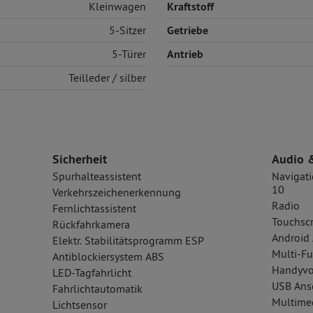
Kleinwagen
Kraftstoff
5-Sitzer
Getriebe
5-Türer
Antrieb
Teilleder
/ silber
Sicherheit
Audio 
Spurhalteassistent
Navigati
10
Verkehrszeichenerkennung
Radio
Fernlichtassistent
Touchsc
Rückfahrkamera
Android 
Elektr. Stabilitätsprogramm ESP
Multi-Fu
Antiblockiersystem ABS
Handyvo
LED-Tagfahrlicht
USB Ansc
Fahrlichtautomatik
Multime
Lichtsensor