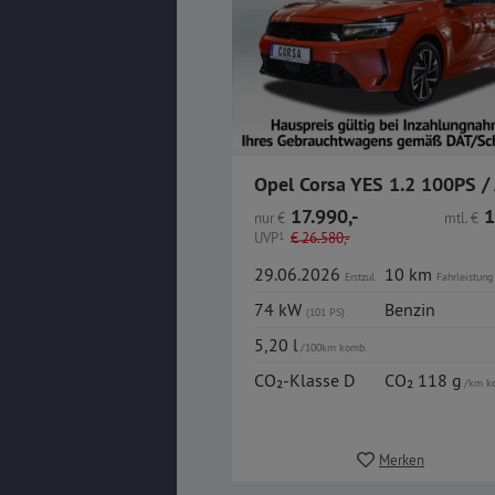
17.990,-
1
nur
€
mtl.
€
UVP
1
€
26.580,-
29.06.2026
10 km
Erstzul.
Fahrleistung
74 kW
Benzin
(101 PS)
5,20 l
/100km komb.
CO₂-Klasse D
CO₂ 118 g
/km k
Merken