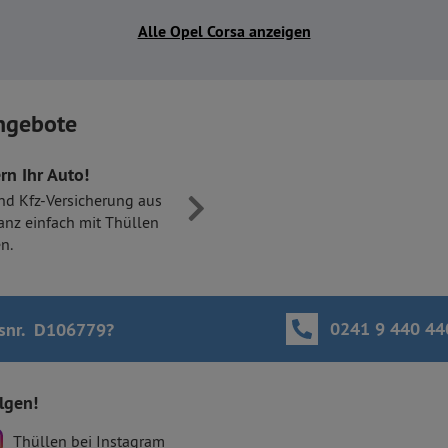
Alle Opel Corsa anzeigen
ngebote
rn Ihr Auto!
nd Kfz-Versicherung aus
anz einfach mit Thüllen
n.
0241 9 440 44
snr. D106779
?
olgen!
Thüllen bei Instagram