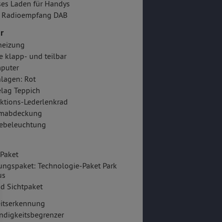
es Laden für Handys
er Radioempfang DAB
r
heizung
e klapp- und teilbar
puter
lagen: Rot
lag Teppich
ktions-Lederlenkrad
mabdeckung
ebeleuchtung
Paket
ungspaket: Technologie-Paket Park
us
nd Sichtpaket
itserkennung
ndigkeitsbegrenzer