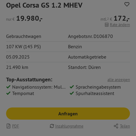
Opel Corsa GS 1.2 MHEV
19.980,-
172,-
nur
€
mtl.
2
€
Rate ändern
Gebrauchtwagen
Angebotsnr. D106870
107 KW (145 PS)
Benzin
05.09.2025
Automatikgetriebe
21.490 km
Standort: Düren
Top-Ausstattungen:
alle anzeigen
Navigationssystem: Multimedia Navi Pro 10
Spracheingabesystem
Tempomat
Spurhalteassistent
Anfragen
PDF
Inzahlungnahme
Teilen