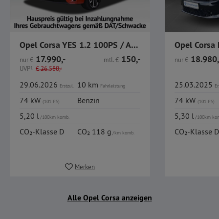
Opel Corsa YES 1.2 100PS / Allwetter / LKR-HZ / SHZ /
17.990,-
150,-
18.980,
nur
€
mtl.
€
nur
€
UVP
1
€
26.580,-
29.06.2026
10 km
25.03.2025
Erstzul.
Fahrleistung
Er
74 kW
Benzin
74 kW
(101 PS)
(101 PS)
5,20 l
5,30 l
/100km komb.
/100km ko
CO₂-Klasse D
CO₂ 118 g
CO₂-Klasse D
/km komb.
Merken
Alle Opel Corsa anzeigen