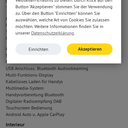
Webseiten-Erlebnis zu bieten. Durch Klick auf den
Notrufsystem
Button "Akzeptieren" stimmen Sie der Verwendung
Traction Control
zu. Über den Button "Einrichten" können Sie
Airbags
auswählen, welche Art von Cookies Sie zulassen
Kopfairbag vorn und hinten
möchten. Weitere Informationen finden Sie in
Seitenairbag vorn
unserer
Datenschutzerklärung
.
Fahrer- /Beifahrerairbag
Audio & Kommunikation
Akzeptieren
Einrichten
Navigationssystem: Multimedia Navi Pro 10
Radio
USB Anschluss, Bluetooth Audiostreaming
Multi-Funktions-Display
Kabelloses Laden für Handys
Multimedia-System
Handyvorbereitung Bluetooth
Digitaler Radioempfang DAB
Touchscreen Bedienung
Android Auto u. Apple CarPlay
Interieur