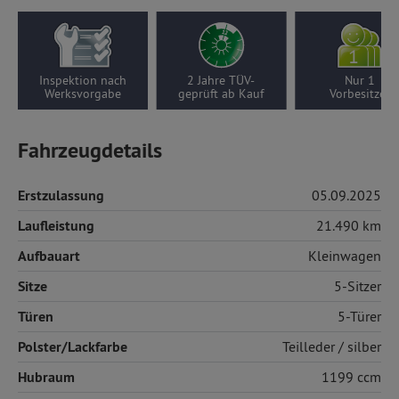
Inspektion nach
2 Jahre TÜV-
Nur 1
Werksvorgabe
geprüft ab Kauf
Vorbesitzer
Fahrzeugdetails
Erstzulassung
05.09.2025
Laufleistung
21.490 km
Aufbauart
Kleinwagen
Sitze
5-Sitzer
Türen
5-Türer
Polster/Lackfarbe
Teilleder
/ silber
Hubraum
1199 ccm