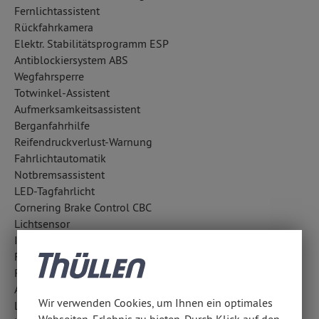
Fernlichtassistent
Rückfahrkamera
Elektr. Stabilitätsprogramm ESP
Antiblockiersystem ABS
Wegfahrsperre
Totwinkel-Assistent
Aufmerksamkeitsassistent
Berganfahrhilfe
Reifendruckverlust-Warnung
Fahrlichtautomatik
Notbremsassistent
LED-Tagfahrlicht
Cornering Brake Control CBC
Lichtsensor
ISOFIX Kindersitzbefestigung
Fahrerassistenzpaket
Regensensor
Außentemperatur Anzeige
Wir verwenden Cookies, um Ihnen ein optimales
LED-Scheinwerfer