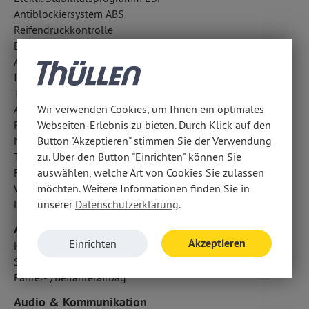
Antiblockiersystem ABS
Reifendruckkontrolle
Berganfahrhilfe
Außentemperatur Anzeige
ISOFIX Kindersitzbefestigung
Tagfahrlicht
Aufmerksamkeitsassistent
Wir verwenden Cookies, um Ihnen ein optimales
Regensensor
Webseiten-Erlebnis zu bieten. Durch Klick auf den
Notrufsystem
Button "Akzeptieren" stimmen Sie der Verwendung
Traktionskontrolle
zu. Über den Button "Einrichten" können Sie
Fahrlichtautomatik
auswählen, welche Art von Cookies Sie zulassen
Wegfahrsperre
möchten. Weitere Informationen finden Sie in
Lichtsensor
unserer
Datenschutzerklärung
.
Airbags
Akzeptieren
Einrichten
Kopfairbag vorn und hinten
Seitenairbag vorn
Fahrer- /Beifahrerairbag
Audio & Kommunikation