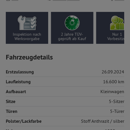
Inspektion nach
2 Jahre TÜV-
Nur 1
Werksvorgabe
geprüft ab Kauf
Vorbesitzer
Fahrzeugdetails
Erstzulassung
26.09.2024
Laufleistung
16.600 km
Aufbauart
Kleinwagen
Sitze
5-Sitzer
Türen
5-Türer
Polster/Lackfarbe
Stoff
Anthrazit / silber