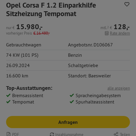
Opel Corsa F 1.2 Einparkhilfe
Sitzheizung Tempomat
15.980,-
128,-
nur
€
mtl.
2
€
vorheriger Preis
€
16.480,-
Rate ändern
Gebrauchtwagen
Angebotsnr. D106067
74 KW (101 PS)
Benzin
26.09.2024
Schaltgetriebe
16.600 km
Standort: Baesweiler
Top-Ausstattungen:
alle anzeigen
Bremsassistent
Spracheingabesystem
Tempomat
Spurhalteassistent
Anfragen
PDF
Inzahlungnahme
Teilen