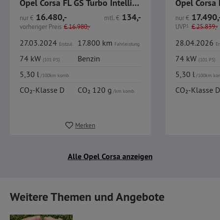
Opel Corsa FL GS Turbo IntelliLux Navi SHZ GJR
Opel Corsa 
16.480,-
134,-
17.490,
nur
€
mtl.
€
nur
€
vorheriger Preis
€
16.980,-
UVP
1
€
25.839,-
27.03.2024
17.800 km
28.04.2026
Erstzul.
Fahrleistung
Er
74 kW
Benzin
74 kW
(101 PS)
(101 PS)
5,30 l
5,30 l
/100km komb.
/100km ko
CO₂-Klasse D
CO₂ 120 g
CO₂-Klasse D
/km komb.
Merken
Alle Opel Corsa anzeigen
Weitere Themen und Angebote