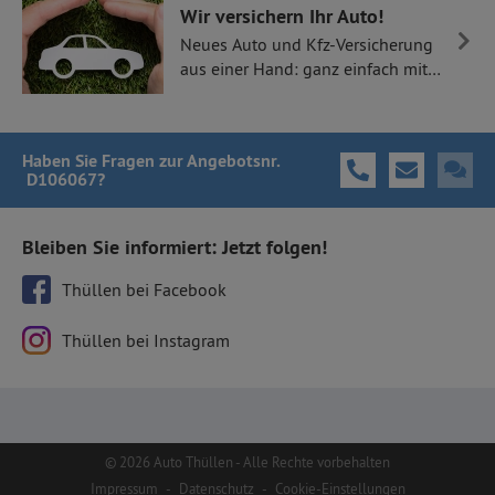
Wir versichern Ihr Auto!
Neues Auto und Kfz-Versicherung
aus einer Hand: ganz einfach mit
Thüllen Versicherungen.
Haben Sie Fragen
zur Angebotsnr.
D106067
?
Bleiben Sie informiert: Jetzt folgen!
Thüllen bei Facebook
Thüllen bei Instagram
© 2026 Auto Thüllen - Alle Rechte vorbehalten
Impressum
-
Datenschutz
-
Cookie-Einstellungen