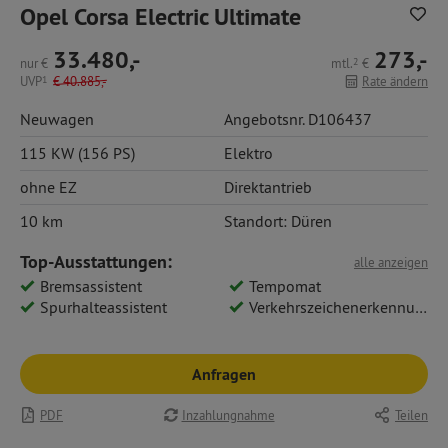
Opel Corsa Electric Ultimate
33.480,-
273,-
nur
€
mtl.
2
€
UVP
1
€
40.885,-
Rate ändern
Neuwagen
Angebotsnr. D106437
115 KW (156 PS)
Elektro
ohne EZ
Direktantrieb
10 km
Standort: Düren
Top-Ausstattungen:
alle anzeigen
Bremsassistent
Tempomat
Spurhalteassistent
Verkehrszeichenerkennung
Anfragen
PDF
Inzahlungnahme
Teilen