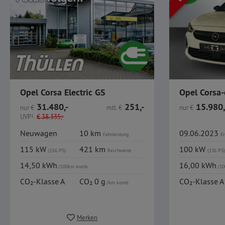
Opel Corsa Electric GS
Opel Corsa-
31.480,-
251,-
15.980,
nur
€
mtl.
€
nur
€
UVP
1
€
38.335,-
Neuwagen
10 km
09.06.2023
Fahrleistung
Er
115 kW
421 km
100 kW
(156 PS)
Reichweite
(136 PS)
14,50 kWh
16,00 kWh
/100km komb.
/10
CO₂-Klasse A
CO₂ 0 g
CO₂-Klasse A
/km komb.
Merken