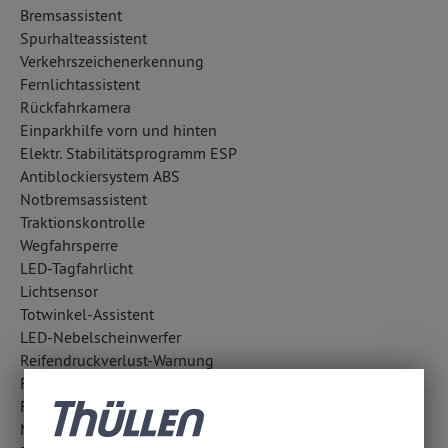
Bremsassistent
Spurhalteassistent
Verkehrszeichenerkennung
Fernlichtassistent
Rückfahrkamera
Einparkhilfe vorn und hinten
Elektr. Stabilitätsprogramm ESP
Antiblockiersystem ABS
Notbremsassistent
Traktionskontrolle
Wegfahrsperre
LED-Tagfahrlicht
Lichtsensor
Totwinkel-Assistent
LED-Nebelscheinwerfer
Reifendruckverlust-Warnung
Fahrlichtautomatik
Fußgängerschutzsystem
Notrufsystem