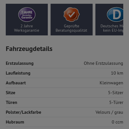
Geprüfte
Deutsches Modell,
10 Jahre Motor-/
ratungsqualität
kein EU-Import
Getriebegarantie
Fahrzeugdetails
Erstzulassung
Ohne Erstzulassung
Laufleistung
10 km
Aufbauart
Kleinwagen
Sitze
5-Sitzer
Türen
5-Türer
Polster/Lackfarbe
Velours
/ grau
Hubraum
0 ccm