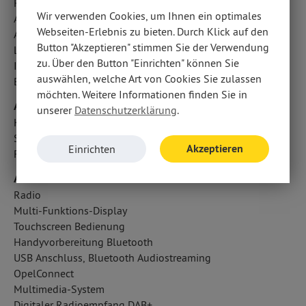
Regensensor
Wir verwenden Cookies, um Ihnen ein optimales
Aufmerksamkeitsassistent
Webseiten-Erlebnis zu bieten. Durch Klick auf den
Außentemperatur Anzeige
Button "Akzeptieren" stimmen Sie der Verwendung
LED-Scheinwerfer
zu. Über den Button "Einrichten" können Sie
ISOFIX Kindersitzbefestigung
auswählen, welche Art von Cookies Sie zulassen
Berganfahrassistent
möchten. Weitere Informationen finden Sie in
Airbags
unserer
Datenschutzerklärung
.
Kopfairbag vorn und hinten
Seitenairbag vorn
Akzeptieren
Einrichten
Fahrer- /Beifahrerairbag
Audio & Kommunikation
Radio
Multi-Funktions-Display
Touchscreen Bedienung
Handyvorbereitung Bluetooth
USB Anschluss, Bluetooth Audiostreaming
OpelConnect
Multimedia-System
Digitaler Radioempfang DAB+