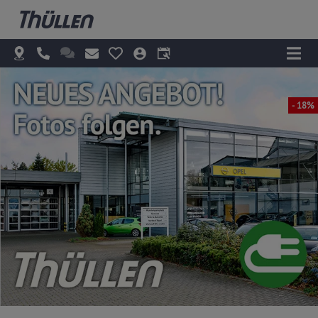
- 18%