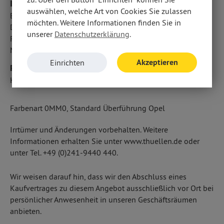
Interieur
auswählen, welche Art von Cookies Sie zulassen
Bordcomputer
möchten. Weitere Informationen finden Sie in
Dekoreinlagen
unserer
Datenschutzerklärung
.
Rücksitze klapp- und teilbar
Multifunktionslenkrad
Akzeptieren
Einrichten
Pakete
Komfort Paket: Komfort-Paket Editio
Farbenart 0MM0, Standard Überführung Opel
Irrtümer und Änderungen vorbehalten. Weitere
Informationen erhalten Sie unter www.thuellen.de oder
unter Tel. +49 (0)241-9440 440.
Wir weisen darauf hin, dass wir den Abschluss eines
Kaufvertrages zu diesem Angebot ausschließlich vor Ort bei
persönlicher Anwesenheit in unseren Geschäftsräumen
anbieten.