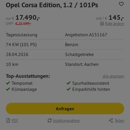
Opel Corsa Edition, 1.2 / 101Ps
17.490,-
145,-
nur
€
mtl.
2
€
UVP
1
€
25.589,-
Rate ändern
Tageszulassung
Angebotsnr. A151167
74 KW (101 PS)
Benzin
28.04.2026
Schaltgetriebe
10 km
Standort: Aachen
Top-Ausstattungen:
alle anzeigen
Tempomat
Spurhalteassistent
Klimaanlage
Einparkhilfe hinten
Anfragen
PDF
Inzahlungnahme
Teilen