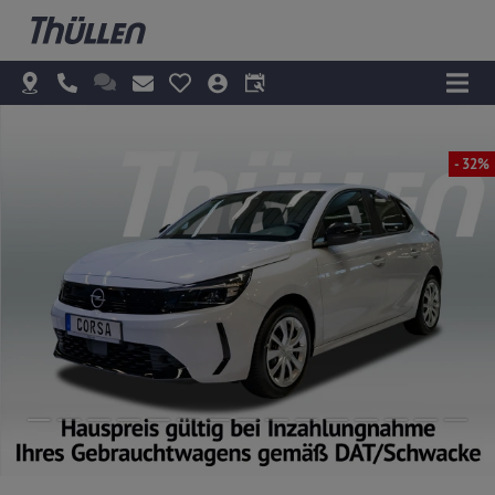
- 32%