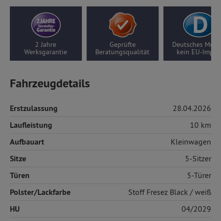
2 Jahre
Geprüfte
Deutsches Modell,
Werksgarantie
Beratungsqualität
kein EU-Import
Fahrzeugdetails
Erstzulassung
28.04.2026
Laufleistung
10 km
Aufbauart
Kleinwagen
Sitze
5-Sitzer
Türen
5-Türer
Polster/Lackfarbe
Stoff
Fresez Black / weiß
HU
04/2029