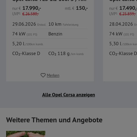
17.990,-
150,-
17.490,
nur
€
mtl.
€
nur
€
UVP
1
€
26.580,-
UVP
1
€
25.839,-
29.06.2026
10 km
28.04.2026
Erstzul.
Fahrleistung
Er
74 kW
Benzin
74 kW
(101 PS)
(101 PS)
5,20 l
5,30 l
/100km komb.
/100km ko
CO₂-Klasse D
CO₂ 118 g
CO₂-Klasse D
/km komb.
Merken
Alle Opel Corsa anzeigen
Weitere Themen und Angebote