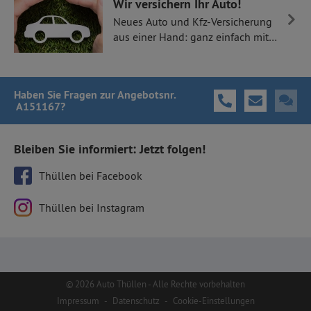
Wir versichern Ihr Auto!
Neues Auto und Kfz-Versicherung
aus einer Hand: ganz einfach mit
Thüllen Versicherungen.
Haben Sie Fragen
zur Angebotsnr.
A151167
?
Bleiben Sie informiert: Jetzt folgen!
Thüllen bei Facebook
Thüllen bei Instagram
© 2026 Auto Thüllen - Alle Rechte vorbehalten
Impressum
-
Datenschutz
-
Cookie-Einstellungen