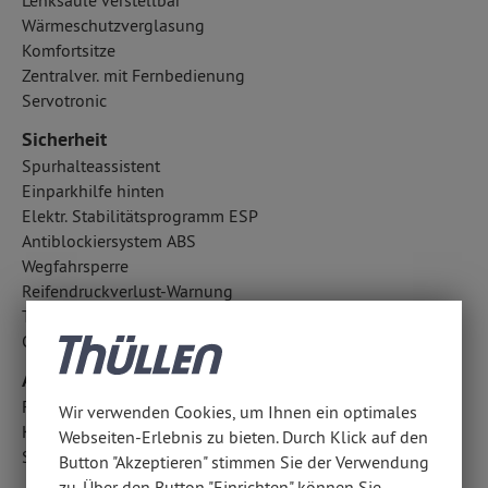
Lenksäule verstellbar
Wärmeschutzverglasung
Komfortsitze
Zentralver. mit Fernbedienung
Servotronic
Sicherheit
Spurhalteassistent
Einparkhilfe hinten
Elektr. Stabilitätsprogramm ESP
Antiblockiersystem ABS
Wegfahrsperre
Reifendruckverlust-Warnung
Traction Control
Cornering Brake Control CBC
Airbags
Fahrer- /Beifahrerairbag
Wir verwenden Cookies, um Ihnen ein optimales
Kopfairbag vorn und hinten
Webseiten-Erlebnis zu bieten. Durch Klick auf den
Seitenairbag vorn
Button "Akzeptieren" stimmen Sie der Verwendung
zu. Über den Button "Einrichten" können Sie