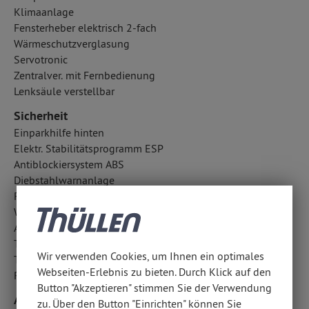
Klimaanlage
Fensterheber elektrisch 2-fach
Wärmeschutzverglasung
Servotronic
Zentralver. mit Fernbedienung
Lenksäule verstellbar
Sicherheit
Einparkhilfe hinten
Elektr. Stabilitätsprogramm ESP
Antiblockiersystem ABS
Diebstahlwarnanlage
Fahrlichtautomatik
Wegfahrsperre
Außentemperatur Anzeige
Tagfahrlicht
Wir verwenden Cookies, um Ihnen ein optimales
Traktionskontrolle
Webseiten-Erlebnis zu bieten. Durch Klick auf den
Reifendruckkontrolle
Button "Akzeptieren" stimmen Sie der Verwendung
Airbags
zu. Über den Button "Einrichten" können Sie