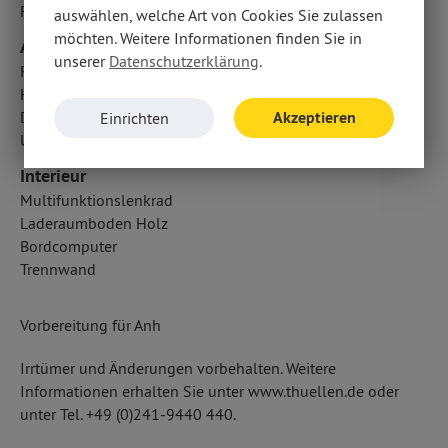
Fahrer- /Beifahrerairbag
auswählen, welche Art von Cookies Sie zulassen
möchten. Weitere Informationen finden Sie in
Audio & Kommunikation
unserer
Datenschutzerklärung
.
Radio
Handyvorbereitung Bluetooth
Akzeptieren
Digitaler Radioempfang DAB
Einrichten
USB Anschluss, Bluetooth Audiostreaming
Interieur
Multifunktionslenkrad
Laderaumboden Holz
Bordcomputer
Trennwand
Vorbereitung für Anh
Irrtümer und Änderungen vorbehalten. Weitere
Informationen erhalten Sie unter www.thuellen.de oder
unter Tel. +49 (0)241-9440 440.