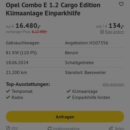
Opel Combo E 1.2 Cargo Edition
Klimaanlage Einparkhilfe
16.480,-
134,-
nur
€
mtl.
2
€
vorheriger Preis
€
17.480,-
Rate ändern
Gebrauchtwagen
Angebotsnr. H107356
81 KW (110 PS)
Benzin
18.06.2024
Schaltgetriebe
21.200 km
Standort: Baesweiler
Top-Ausstattungen:
alle anzeigen
Tempomat
Klimaanlage
Radio
Einparkhilfe hinten
Anfragen
PDF
Inzahlungnahme
Teilen