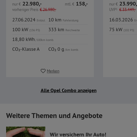
22.980,-
158,-
23.990,
nur
€
mtl.
€
nur
€
vorheriger Preis
€
26.980,-
UVP
1
€
33.449,-
27.06.2024
10 km
16.03.2026
Erstzul.
Fahrleistung
Er
100 kW
333 km
75 kW
(136 PS)
Reichweite
(102 PS)
18,80 kWh
/100km komb.
CO₂-Klasse A
CO₂ 0 g
/km komb.
Merken
Alle Opel Combo anzeigen
Weitere Themen und Angebote
Wir versichern Ihr Auto!