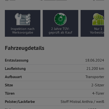
Inspektion nach
2 Jahre TÜV-
Nur 1
Werksvorgabe
geprüft ab Kauf
Vorbesitzer
Fahrzeugdetails
Erstzulassung
18.06.2024
Laufleistung
21.200 km
Aufbauart
Transporter
Sitze
2-Sitzer
Türen
4-Türer
Polster/Lackfarbe
Stoff
Mistral Anthra / weiß