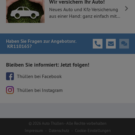
Wir versichern Ihr Auto!
Neues Auto und Kfz-Versicherung
aus einer Hand: ganz einfach mit
Thüllen Versicherungen.
Haben Sie Fragen
zur Angebotsnr.
KR110165
?
Bleiben Sie informiert: Jetzt folgen!
Thüllen bei Facebook
Thüllen bei Instagram
© 2026 Auto Thüllen - Alle Rechte vorbehalten
Impressum
-
Datenschutz
-
Cookie-Einstellungen