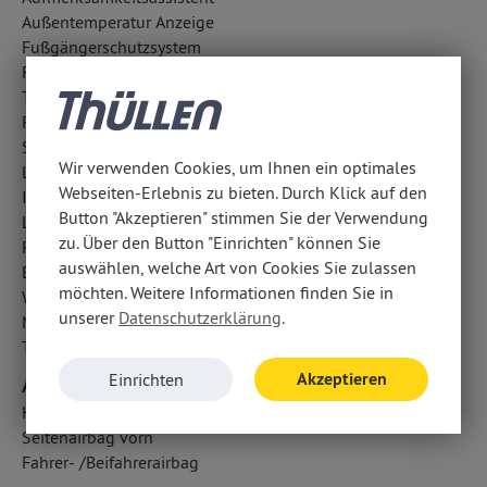
Außentemperatur Anzeige
Fußgängerschutzsystem
Fahrlichtautomatik
Traction Control
Reifendruckkontrolle
Surround-Kamerasystem
Wir verwenden Cookies, um Ihnen ein optimales
LED-Nebelscheinwerfer
Webseiten-Erlebnis zu bieten. Durch Klick auf den
ISOFIX Kindersitzbefestigung
Button "Akzeptieren" stimmen Sie der Verwendung
Lichtsensor
zu. Über den Button "Einrichten" können Sie
Regensensor
auswählen, welche Art von Cookies Sie zulassen
Berganfahrhilfe
möchten. Weitere Informationen finden Sie in
Wegfahrsperre
unserer
Datenschutzerklärung
.
Notrufsystem
Totwinkel-Assistent
Akzeptieren
Einrichten
Airbags
Kopfairbag vorn und hinten
Seitenairbag vorn
Fahrer- /Beifahrerairbag