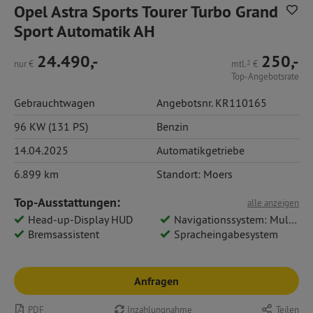
Opel Astra Sports Tourer Turbo Grand
Sport Automatik AH
24.490,-
250,-
nur
€
mtl.
2
€
Top-Angebotsrate
Gebrauchtwagen
Angebotsnr. KR110165
96 KW (131 PS)
Benzin
14.04.2025
Automatikgetriebe
6.899 km
Standort: Moers
Top-Ausstattungen:
alle anzeigen
Head-up-Display HUD
Navigationssystem: Multimedia Navi Pro 10
Bremsassistent
Spracheingabesystem
Anfragen
PDF
Inzahlungnahme
Teilen