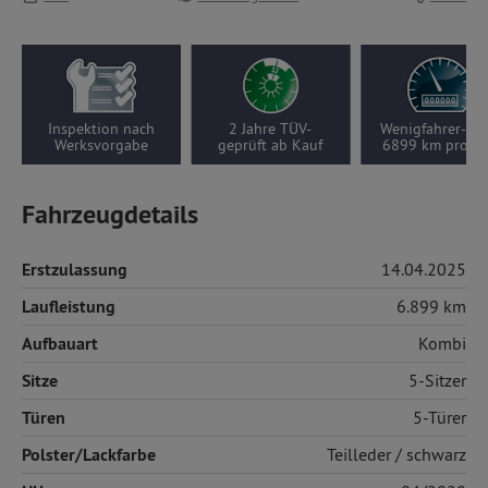
2 Jahre TÜV-
Wenigfahrer-Auto,
Nur 1
geprüft ab Kauf
6899 km pro Jahr
Vorbesitzer
Fahrzeugdetails
Erstzulassung
14.04.2025
Laufleistung
6.899 km
Aufbauart
Kombi
Sitze
5-Sitzer
Türen
5-Türer
Polster/Lackfarbe
Teilleder
/ schwarz