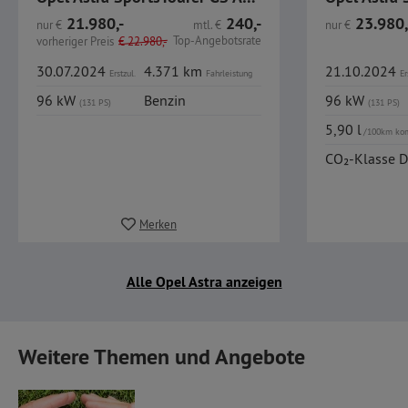
21.980,-
240,-
23.980,
nur
€
mtl.
€
nur
€
Top-Angebotsrate
vorheriger Preis
€
22.980,-
30.07.2024
4.371 km
21.10.2024
Erstzul.
Fahrleistung
Er
96 kW
Benzin
96 kW
(131 PS)
(131 PS)
5,90 l
/100km ko
CO₂-Klasse D
Merken
Alle Opel Astra anzeigen
Weitere Themen und Angebote