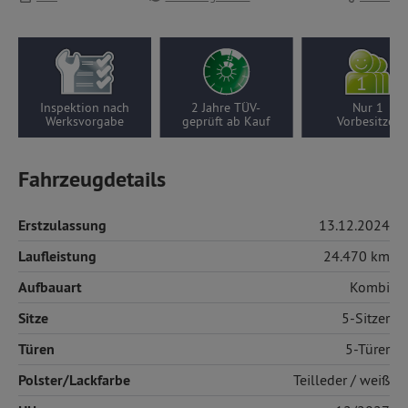
Inspektion nach
2 Jahre TÜV-
Nur 1
Werksvorgabe
geprüft ab Kauf
Vorbesitzer
Fahrzeugdetails
Erstzulassung
13.12.2024
Laufleistung
24.470 km
Aufbauart
Kombi
Sitze
5-Sitzer
Türen
5-Türer
Polster/Lackfarbe
Teilleder
/ weiß