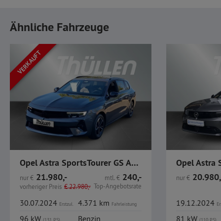
Ähnliche Fahrzeuge
VERKAUFT
Opel Astra SportsTourer GS AHK Navi IntelliLux
21.980,-
240,-
20.980,
nur
€
mtl.
€
nur
€
Top-Angebotsrate
vorheriger Preis
€
22.980,-
30.07.2024
4.371 km
19.12.2024
Erstzul.
Fahrleistung
Er
96 kW
Benzin
81 kW
(131 PS)
(110 PS)