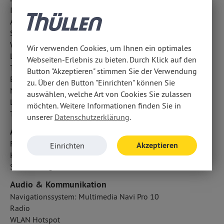
ISOFIX Kindersitzbefestigung
Außentemperatur Anzeige
Surround-Kamerasystem
Wegfahrsperre
Wir verwenden Cookies, um Ihnen ein optimales
Lichtsensor
Webseiten-Erlebnis zu bieten. Durch Klick auf den
Traction Control
Button "Akzeptieren" stimmen Sie der Verwendung
Berganfahrhilfe
zu. Über den Button "Einrichten" können Sie
Notrufsystem
auswählen, welche Art von Cookies Sie zulassen
LED-Nebelscheinwerfer
möchten. Weitere Informationen finden Sie in
Totwinkel-Assistent
unserer
Datenschutzerklärung
.
Airbags
Fahrer- /Beifahrerairbag
Akzeptieren
Einrichten
Kopfairbag vorn und hinten
Seitenairbag vorn
Audio & Kommunikation
Navigationssystem: Multimedia Navi Pro 10
Radio
WLAN Hotspot