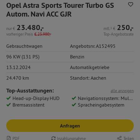
Opel Astra Sports Tourer Turbo GS
Autom. Navi ACC GJR
23.480,-
250,-
nur
€
mtl.
1
€
vorheriger Preis
€
23.980,-
Top-Angebotsrate
Gebrauchtwagen
Angebotsnr. A152495
96 KW (131 PS)
Benzin
13.12.2024
Automatikgetriebe
24.470 km
Standort: Aachen
Top-Ausstattungen:
alle anzeigen
Head-up-Display HUD
Navigationssystem: Multimedia Navi Pro 10
Bremsassistent
Spracheingabesystem
Anfragen
PDF
Inzahlungnahme
Teilen