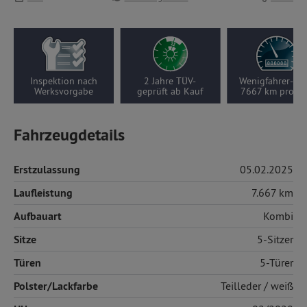
2 Jahre TÜV-
Wenigfahrer-Auto,
Nur 1
geprüft ab Kauf
7667 km pro Jahr
Vorbesitzer
Fahrzeugdetails
Erstzulassung
05.02.2025
Laufleistung
7.667 km
Aufbauart
Kombi
Sitze
5-Sitzer
Türen
5-Türer
Polster/Lackfarbe
Teilleder
/ weiß