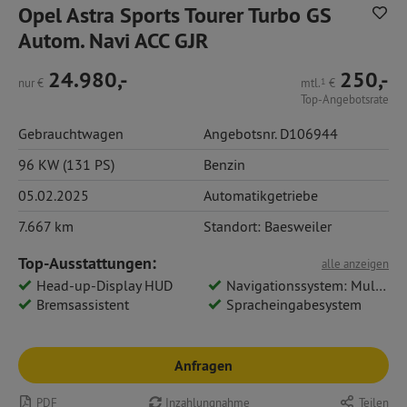
Opel Astra Sports Tourer Turbo GS
Autom. Navi ACC GJR
24.980,-
250,-
nur
€
mtl.
1
€
Top-Angebotsrate
Gebrauchtwagen
Angebotsnr. D106944
96 KW (131 PS)
Benzin
05.02.2025
Automatikgetriebe
7.667 km
Standort: Baesweiler
Top-Ausstattungen:
alle anzeigen
Head-up-Display HUD
Navigationssystem: Multimedia Navi Pro 10
Bremsassistent
Spracheingabesystem
Anfragen
PDF
Inzahlungnahme
Teilen