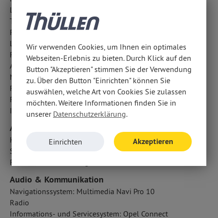
LED-Nebelscheinwerfer
Totwinkel-Assistent
Reifendruckkontrolle
LED-Tagfahrlicht
Wir verwenden Cookies, um Ihnen ein optimales
Fahrlichtautomatik
Webseiten-Erlebnis zu bieten. Durch Klick auf den
Aufmerksamkeitsassistent
Button "Akzeptieren" stimmen Sie der Verwendung
Notbremsassistent
zu. Über den Button "Einrichten" können Sie
Regensensor
auswählen, welche Art von Cookies Sie zulassen
Fußgängerschutzsystem
möchten. Weitere Informationen finden Sie in
ISOFIX Kindersitzbefestigung
unserer
Datenschutzerklärung
.
Airbags
Kopfairbag vorn und hinten
Akzeptieren
Einrichten
Seitenairbag vorn
Fahrer- /Beifahrerairbag
Audio & Kommunikation
Navigationssystem: Multimedia Navi Pro 10
Radio
Informations- und Servicesystem: Opel Connect