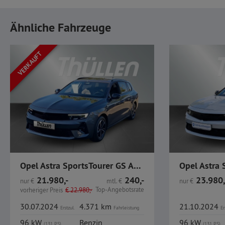
Ähnliche Fahrzeuge
VERKAUFT
Opel Astra SportsTourer GS AHK Navi IntelliLux
21.980,-
240,-
23.980,
nur
€
mtl.
€
nur
€
Top-Angebotsrate
vorheriger Preis
€
22.980,-
30.07.2024
4.371 km
21.10.2024
Erstzul.
Fahrleistung
Er
96 kW
Benzin
96 kW
(131 PS)
(131 PS)