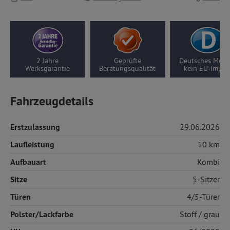
2 Jahre
Geprüfte
Deutsches Modell,
Werksgarantie
Beratungsqualität
kein EU-Import
Fahrzeugdetails
Erstzulassung
29.06.2026
Laufleistung
10 km
Aufbauart
Kombi
Sitze
5-Sitzer
Türen
4/5-Türer
Polster/Lackfarbe
Stoff
/ grau