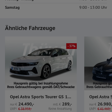
Samstag
9:00
13:00
Ähnliche Fahrzeuge
- 37%
Opel Astra Sports Tourer GS 1.2 Turbo, Allwetterreifen
24.490,-
289,-
26.980,
nur
€
mtl.
€
nur
€
Keine Anzahlung
UVP
1
€
38.958,-
UVP
1
€
41.460,-