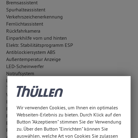
Bremsassistent
Spurhalteassistent
Verkehrszeichenerkennung
Fernlichtassistent
Rückfahrkamera
Einparkhilfe vorn und hinten
Elektr. Stabilitätsprogramm ESP
Antiblockiersystem ABS
Außentemperatur Anzeige
LED-Scheinwerfer
Notrufsystem
Lichtsensor
Traktionskontrolle
Wegfahrsperre
ISOFIX Kindersitzbefestigung
Wir verwenden Cookies, um Ihnen ein optimales
Regensensor
Webseiten-Erlebnis zu bieten. Durch Klick auf den
Reifendruckkontrolle
Button "Akzeptieren" stimmen Sie der Verwendung
Berganfahrassistent
zu. Über den Button "Einrichten" können Sie
Fahrlichtautomatik
auswählen, welche Art von Cookies Sie zulassen
Aufmerksamkeitsassistent