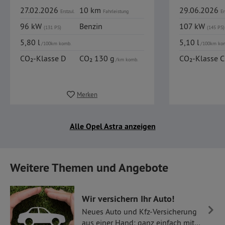
27.02.2026
10 km
29.06.2026
Erstzul.
Fahrleistung
Er
96 kW
Benzin
107 kW
(131 PS)
(145 PS)
5,80 l
5,10 l
/100km komb.
/100km ko
CO₂-Klasse D
CO₂ 130 g
CO₂-Klasse C
/km komb.
Merken
Alle Opel Astra anzeigen
Weitere Themen und Angebote
Wir versichern Ihr Auto!
Neues Auto und Kfz-Versicherung
aus einer Hand: ganz einfach mit