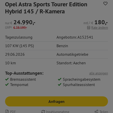
Opel Astra Sports Tourer Edition
Hybrid 145 / R-Kamera
24.990,-
180,-
nur
€
mtl.
2
€
UVP
1
€
38.180,-
Rate ändern
Tageszulassung
Angebotsnr. A152541
107 KW (145 PS)
Benzin
29.06.2026
Automatikgetriebe
10 km
Standort: Aachen
Top-Ausstattungen:
alle anzeigen
Bremsassistent
Spracheingabesystem
Tempomat
Spurhalteassistent
Anfragen
PDF
Inzahlungnahme
Teilen