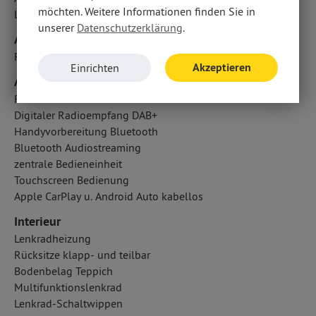
möchten. Weitere Informationen finden Sie in
LED-Tagfahrlicht
unserer
Datenschutzerklärung
.
Airbags
Fahrer- /Beifahrerairbag
Akzeptieren
Einrichten
Audio & Kommunikation
Radio
Digitaler Radioempfang DAB+
Handyvorbereitung Bluetooth
Bluetooth Audiostreaming
zentrale Bedieneinheit
Touchscreen Bedienung
Apple CarPlay u. Android Auto kabellos
Interieur
Lenkradheizung
Rücksitze klapp- und teilbar
Bodenbelag Teppich
Multifunktionslenkrad
Lenkrad-Schaltwippen