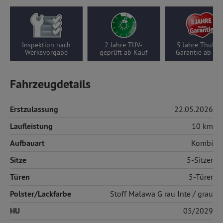
Inspektion nach
2 Jahre TÜV-
5 Jahre Thüllen-
Werksvorgabe
geprüft ab Kauf
Garantie ab Kauf
Fahrzeugdetails
Erstzulassung
22.05.2026
Laufleistung
10 km
Aufbauart
Kombi
Sitze
5-Sitzer
Türen
5-Türer
Polster/Lackfarbe
Stoff
Malawa G rau Inte / grau
HU
05/2029