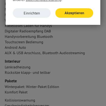
Informations- und Servicesystem: Opel Connect
Multi-Funktions-Display
Akzeptieren
Einrichten
Multimedia-System
WLAN Hotspot
Kabelloses Laden für Handys
Digitaler Radioempfang DAB
Handyvorbereitung Bluetooth
Touchscreen Bedienung
Android Auto
AUX & USB Anschluss, Bluetooth Audiostreaming
Interieur
Lenkradheizung
Rücksitze klapp- und teilbar
Pakete
Winterpaket: Winter-Paket Edition
Komfort Paket
Kollisionswarnung
Geschwindigkeitsbegrenzer