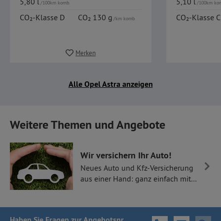
5,80 l
5,10 l
/100km komb.
/100km ko
CO₂-Klasse D
CO₂ 130 g
CO₂-Klasse C
/km komb.
Merken
Alle Opel Astra anzeigen
Weitere Themen und Angebote
Wir versichern Ihr Auto!
Neues Auto und Kfz-Versicherung
aus einer Hand: ganz einfach mit
Thüllen Versicherungen.
Haben Sie Fragen
zur Angebotsnr.