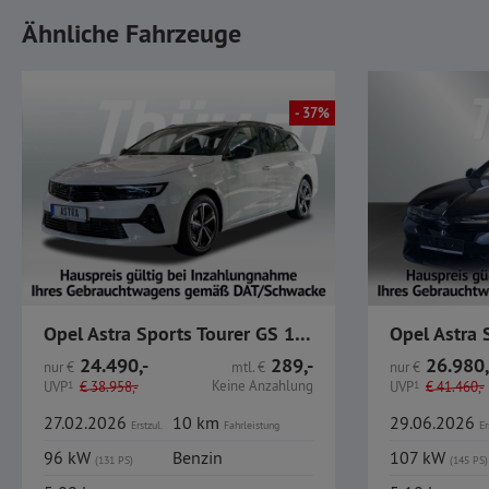
Ähnliche Fahrzeuge
- 37%
Opel Astra Sports Tourer GS 1.2 Turbo, Allwetterreifen
24.490,-
289,-
26.980,
nur
€
mtl.
€
nur
€
Keine Anzahlung
UVP
1
€
38.958,-
UVP
1
€
41.460,-
27.02.2026
10 km
29.06.2026
Erstzul.
Fahrleistung
Er
96 kW
Benzin
107 kW
(131 PS)
(145 PS)