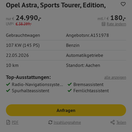
Opel Astra, Sports Tourer, Edition,
24.990,-
180,-
nur
€
mtl.
2
€
UVP
1
€
38.289,-
Rate ändern
Gebrauchtwagen
Angebotsnr. A151978
107 KW (145 PS)
Benzin
22.05.2026
Automatikgetriebe
10 km
Standort: Aachen
Top-Ausstattungen:
alle anzeigen
Radio-Navigationssystem: Multimedia Navi Pro 10
Bremsassistent
Spurhalteassistent
Fernlichtassistent
Anfragen
PDF
Inzahlungnahme
Teilen