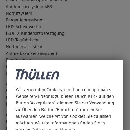
Antiblockiersystem ABS
Notrufsystem
Berganfahrassistent
LED-Scheinwerfer
ISOFIX Kindersitzbefestigung
LED-Tagfahrlicht
Notbremsassistent
Aufmerksamkeitsassistent
Regensensor
Reifendruckverlust-Warnung
Fahrlichtautomatik
Airbags
Wir verwenden Cookies, um Ihnen ein optimales
Seitenairbag vorn
Webseiten-Erlebnis zu bieten. Durch Klick auf den
Fahrer- /Beifahrerairbag
Button "Akzeptieren" stimmen Sie der Verwendung
Kopfairbag vorn
zu. Über den Button "Einrichten" können Sie
Audio & Kommunikation
auswählen, welche Art von Cookies Sie zulassen
Radio-Navigationssystem: Multimedia Navi Pro 10
möchten. Weitere Informationen finden Sie in
Radio
unserer
Datenschutzerklärung
.