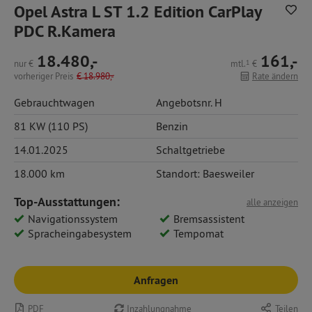
Opel Astra L ST 1.2 Edition CarPlay
PDC R.Kamera
18.480,-
161,-
nur
€
mtl.
1
€
vorheriger Preis
€
18.980,-
Rate ändern
Gebrauchtwagen
Angebotsnr. H
81 KW (110 PS)
Benzin
14.01.2025
Schaltgetriebe
18.000 km
Standort: Baesweiler
Top-Ausstattungen:
alle anzeigen
Navigationssystem
Bremsassistent
Spracheingabesystem
Tempomat
Anfragen
PDF
Inzahlungnahme
Teilen