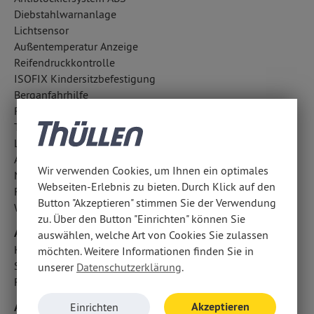
Diebstahlwarnanlage
Lichtsensor
Außentemperatur Anzeige
Reifendruckkontrolle
ISOFIX Kindersitzbefestigung
Berganfahrhilfe
Regensensor
Traktionskontrolle
LED-Tagfahrlicht
Aufmerksamkeitsassistent
Wir verwenden Cookies, um Ihnen ein optimales
Notrufsystem
Webseiten-Erlebnis zu bieten. Durch Klick auf den
Fahrlichtautomatik
Button "Akzeptieren" stimmen Sie der Verwendung
Wegfahrsperre
zu. Über den Button "Einrichten" können Sie
Airbags
auswählen, welche Art von Cookies Sie zulassen
Kopfairbag vorn und hinten
möchten. Weitere Informationen finden Sie in
Seitenairbag vorn
unserer
Datenschutzerklärung
.
Fahrer- /Beifahrerairbag
Audio & Kommunikation
Akzeptieren
Einrichten