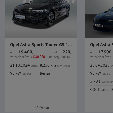
Opel Astra Sports Tourer GS 1.2 LED CarPlay GJR
19.480,-
220,-
17.990,
nur
€
mtl.
€
nur
€
Top-Angebotsrate
vorheriger Preis
€
19.980,-
vorheriger Preis
21.10.2024
8.250 km
25.04.2025
Erstzul.
Fahrleistung
Er
96 kW
Benzin
96 kW
(131 PS)
(131 PS)
5,70 l
/100km ko
CO₂-Klasse D
Merken