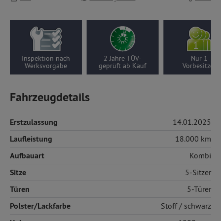
Inspektion nach
2 Jahre TÜV-
Nur 1
Werksvorgabe
geprüft ab Kauf
Vorbesitzer
Fahrzeugdetails
Erstzulassung
14.01.2025
Laufleistung
18.000 km
Aufbauart
Kombi
Sitze
5-Sitzer
Türen
5-Türer
Polster/Lackfarbe
Stoff
/ schwarz