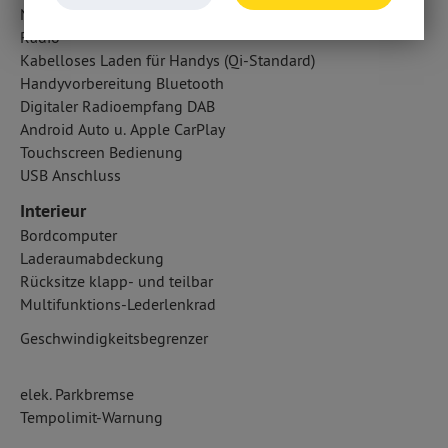
Navigationssystem
Radio
Kabelloses Laden für Handys (Qi-Standard)
Handyvorbereitung Bluetooth
Digitaler Radioempfang DAB
Android Auto u. Apple CarPlay
Touchscreen Bedienung
USB Anschluss
Interieur
Bordcomputer
Laderaumabdeckung
Rücksitze klapp- und teilbar
Multifunktions-Lederlenkrad
Geschwindigkeitsbegrenzer
elek. Parkbremse
Tempolimit-Warnung