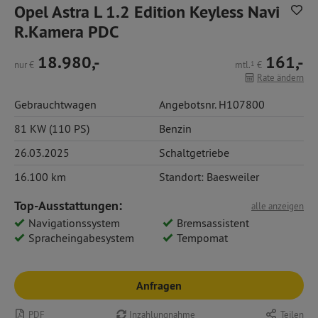
Opel Astra L 1.2 Edition Keyless Navi
R.Kamera PDC
18.980,-
161,-
nur
€
mtl.
1
€
Rate ändern
Gebrauchtwagen
Angebotsnr. H107800
81 KW (110 PS)
Benzin
26.03.2025
Schaltgetriebe
16.100 km
Standort: Baesweiler
Top-Ausstattungen:
alle anzeigen
Navigationssystem
Bremsassistent
Spracheingabesystem
Tempomat
Anfragen
PDF
Inzahlungnahme
Teilen