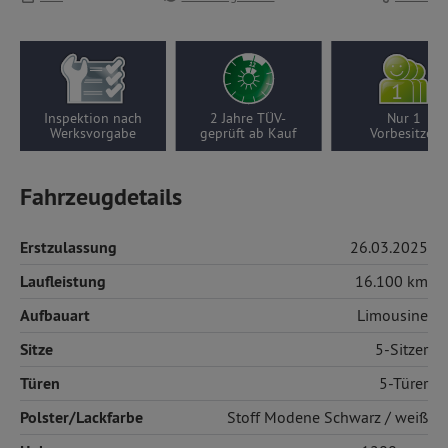
Inspektion nach
2 Jahre TÜV-
Nur 1
Werksvorgabe
geprüft ab Kauf
Vorbesitzer
Fahrzeugdetails
Erstzulassung
26.03.2025
Laufleistung
16.100 km
Aufbauart
Limousine
Sitze
5-Sitzer
Türen
5-Türer
Polster/Lackfarbe
Stoff
Modene Schwarz / weiß