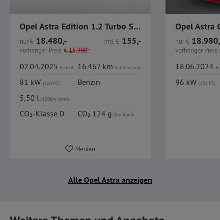
Opel Astra Edition 1.2 Turbo Start/Stop
Opel Astra 
18.480,-
155,-
18.980,
nur
€
mtl.
€
nur
€
vorheriger Preis
€
18.980,-
vorheriger Preis
02.04.2025
16.467 km
18.06.2024
Erstzul.
Fahrleistung
Er
81 kW
Benzin
96 kW
(110 PS)
(131 PS)
5,50 l
/100km komb.
CO₂-Klasse D
CO₂ 124 g
/km komb.
Merken
Alle Opel Astra anzeigen