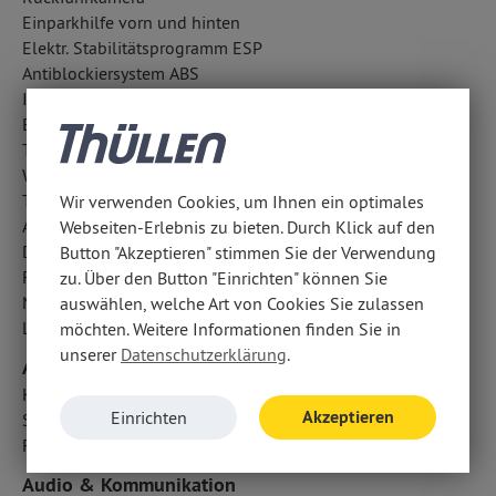
Einparkhilfe vorn und hinten
Elektr. Stabilitätsprogramm ESP
Antiblockiersystem ABS
ISOFIX Kindersitzbefestigung
Berganfahrhilfe
Traktionskontrolle
Wegfahrsperre
Tagfahrlicht
Wir verwenden Cookies, um Ihnen ein optimales
Aufmerksamkeitsassistent
Webseiten-Erlebnis zu bieten. Durch Klick auf den
Diebstahlwarnanlage
Button "Akzeptieren" stimmen Sie der Verwendung
Fahrlichtautomatik
zu. Über den Button "Einrichten" können Sie
Notrufsystem
auswählen, welche Art von Cookies Sie zulassen
Lichtsensor
möchten. Weitere Informationen finden Sie in
unserer
Datenschutzerklärung
.
Airbags
Kopfairbag vorn und hinten
Akzeptieren
Einrichten
Seitenairbag vorn
Fahrer- /Beifahrerairbag
Audio & Kommunikation