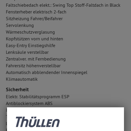
Faltschiebedach elekt.: Swing Top Stoff-Faltdach in Black
Fensterheber elektrisch 2-fach
Sitzheizung Fahrer/Beifahrer
Servolenkung
Wärmeschutzverglasung
Kopfstützen vorn und hinten
Easy-Entry Einstiegshilfe
Lenksäule verstellbar
Zentralver. mit Fernbedienung
Fahrersitz höhenverstellbar
Automatisch abblendender Innenspiegel
Klimaautomatik
Sicherheit
Elektr. Stabilitätsprogramm ESP
Antiblockiersystem ABS
ISOFIX Kindersitzbefestigung
Traktionskontrolle
Lichtsensor
Regensensor