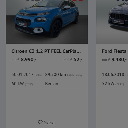
Citroen C3 1.2 PT FEEL CarPlay PDC Alu SHZ
8.990,-
52,-
9.480,-
nur
€
mtl.
€
nur
€
30.01.2017
89.500 km
18.06.2018
Erstzul.
Fahrleistung
Er
60 kW
Benzin
52 kW
(82 PS)
(71 PS)
Merken