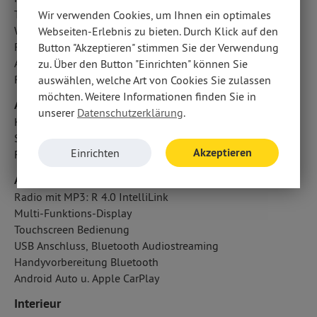
Tagfahrlicht
Wir verwenden Cookies, um Ihnen ein optimales
Wegfahrsperre
Webseiten-Erlebnis zu bieten. Durch Klick auf den
Fahrlichtautomatik
Button "Akzeptieren" stimmen Sie der Verwendung
Außentemperatur Anzeige
zu. Über den Button "Einrichten" können Sie
Reifendruckkontrolle
auswählen, welche Art von Cookies Sie zulassen
möchten. Weitere Informationen finden Sie in
Airbags
unserer
Datenschutzerklärung
.
Kopfairbag vorn und hinten
Seitenairbag vorn
Akzeptieren
Einrichten
Fahrer- /Beifahrerairbag
Audio & Kommunikation
Radio mit MP3: R 4.0 IntelliLink
Multi-Funktions-Display
Touchscreen Bedienung
USB Anschluss, Bluetooth Audiostreaming
Handyvorbereitung Bluetooth
Android Auto u. Apple CarPlay
Interieur