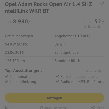
Opel Adam Rocks Open Air 1.4 SHZ
ntelliLink WKR BT
8.980,-
52,-
nur
€
mtl.
2
€
Rate ändern
Gebrauchtwagen
Angebotsnr. D106842
64 KW (87 PS)
Benzin
23.06.2016
Schaltgetriebe
125.500 km
Standort: Jülich
Top-Ausstattungen:
alle anzeigen
Tempomat
Faltschiebedach elekt.: Swing Top Stoff-Faltdach in Black
Lenkradheizung
Radio mit MP3: R 4.0 IntelliLink
Anfragen
PDF
Inzahlungnahme
Teilen