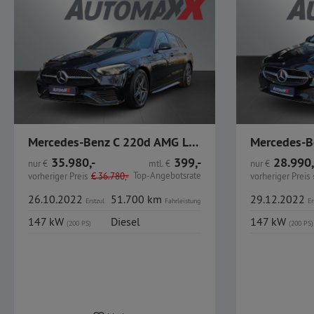
Mercedes-Benz C 220d AMG Line Business Distronic AHK
35.980,-
399,-
28.990,
nur
€
mtl.
€
nur
€
Top-Angebotsrate
vorheriger Preis
€
36.780,-
vorheriger Preis
26.10.2022
51.700 km
29.12.2022
Erstzul.
Fahrleistung
Er
147 kW
Diesel
147 kW
(200 PS)
(200 PS)