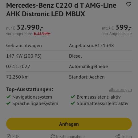
Mercedes-Benz C220 d T AMG-Line
AHK Distronic LED MBUX
32.990,-
399,-
nur
€
mtl.
1
€
vorheriger Preis
€
33.990,-
Top-Angebotsrate
Gebrauchtwagen
Angebotsnr. A151348
147 KW (200 PS)
Diesel
02.11.2022
Automatikgetriebe
72.250 km
Standort: Aachen
Top-Ausstattungen:
alle anzeigen
Navigationssystem
Bremsassistent: aktiv
Spracheingabesystem
Spurhalteassistent: aktiv
Anfragen
PDF
Inzahlungnahme
Teilen