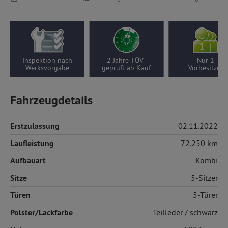
Inspektion nach
2 Jahre TÜV-
Nur 1
Werksvorgabe
geprüft ab Kauf
Vorbesitzer
Fahrzeugdetails
Erstzulassung
02.11.2022
Laufleistung
72.250 km
Aufbauart
Kombi
Sitze
5-Sitzer
Türen
5-Türer
Polster/Lackfarbe
Teilleder
/ schwarz