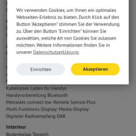
Außentemperatur Anzeige
Reifendruckkontrolle
Wir verwenden Cookies, um Ihnen ein optimales
Webseiten-Erlebnis zu bieten. Durch Klick auf den
Airbags
Button "Akzeptieren" stimmen Sie der Verwendung
Fahrer- /Beifahrerairbag
zu. Über den Button "Einrichten" können Sie
Mittelairbag
auswählen, welche Art von Cookies Sie zulassen
möchten. Weitere Informationen finden Sie in
Audio & Kommunikation
unserer
Datenschutzerklärung
.
Navigationssystem
Touchscreen Bedienung
USB Anschluss, Bluetooth Audiostreaming
Akzeptieren
Einrichten
Android Auto u. Apple CarPlay
Multimedia-System
Kabelloses Laden für Handys
Handyvorbereitung Bluetooth
Mercedes connect me: Remote Service Plus
Multi-Funktions-Display: Media-Display
Digitaler Radioempfang DAB
Interieur
Bodenbelag Teppich