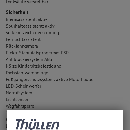
Lenksäule verstellbar
Sicherheit
Bremsassistent: aktiv
Spurhalteassistent: aktiv
Verkehrszeichenerkennung
Fernlichtassistent
Rückfahrkamera
Elektr. Stabilitätsprogramm ESP
Antiblockiersystem ABS
i-Size Kindersitzbefestigung
Diebstahlwarnanlage
Fußgängerschutzsystem: aktive Motorhaube
LED-Scheinwerfer
Notrufsystem
Lichtsensor
Wegfahrsperre
Totwinkel-Assistent
Regensensor
LED-Tagfahrlicht