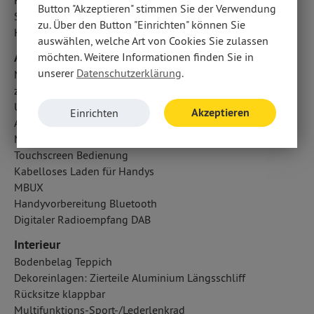
Kopfairbag vorn
Button "Akzeptieren" stimmen Sie der Verwendung
Seitenairbag vorn: Pelvisbag
zu. Über den Button "Einrichten" können Sie
Knieairbag Fahrer
auswählen, welche Art von Cookies Sie zulassen
Audio & Kommunikation
möchten. Weitere Informationen finden Sie in
unserer
Datenschutzerklärung
.
Navigationssystem: Augmented Reality für Navigation
zentrale Bedieneinheit: Touchpad in der Mittelkonsole
USB Anschluss, Bluetooth Audiostreaming
Akzeptieren
Einrichten
Android Auto u. Apple CarPlay
Multi-Funktions-Display: Media-Display
Touchscreen Bedienung
Kabelloses Laden für Handys
MBUX
Handyvorbereitung Bluetooth
Digitaler Radioempfang DAB
Interieur
Bodenbelag Teppich
Dekoreinlagen: Zierteile Aluminium Längsschliff
Rücksitze klappbar
Multifunktions-Sport-/Lederlenkrad