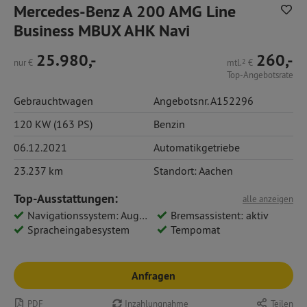
Mercedes-Benz A 200 AMG Line
Business MBUX AHK Navi
25.980,-
260,-
nur
€
mtl.
2
€
Top-Angebotsrate
Gebrauchtwagen
Angebotsnr. A152296
120 KW (163 PS)
Benzin
06.12.2021
Automatikgetriebe
23.237 km
Standort: Aachen
Top-Ausstattungen:
alle anzeigen
Navigationssystem: Augmented Reality für Navigation
Bremsassistent: aktiv
Spracheingabesystem
Tempomat
Anfragen
PDF
Inzahlungnahme
Teilen