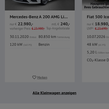
Mercedes-Benz A 200 AMG Line MBUX Business LED HP
22.980,-
240,-
18.980,
nur
€
mtl.
€
nur
€
Top-Angebotsrate
vorheriger Preis
€
23.980,-
UVP
1
€
23.690,-
30.11.2020
80.850 km
10.07.2026
Erstzul.
Fahrleistung
Ers
120 kW
Benzin
48 kW
(163 PS)
(65 PS)
5,20 l
/100km ko
CO₂-Klasse D
Merken
Alle Kleinwagen anzeigen