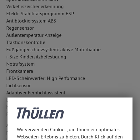
Verkehrszeichenerkennung
Elektr. Stabilitätsprogramm ESP
Antiblockiersystem ABS
Regensensor
Außentemperatur Anzeige
Traktionskontrolle
Fußgängerschutzsystem: aktive Motorhaube
i-Size Kindersitzbefestigung
Notrufsystem
Frontkamera
LED-Scheinwerfer: High Performance
Lichtsensor
Adaptiver Fernlichtassistent
LED-Tagfahrlicht
Notbremsassistent
Reifendruckkontrolle
Airbags
Wir verwenden Cookies, um Ihnen ein optimales
Fahrer- /Beifahrerairbag
Webseiten-Erlebnis zu bieten. Durch Klick auf den