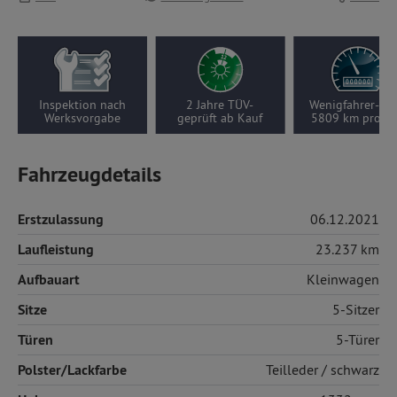
h
2 Jahre TÜV-
Wenigfahrer-Auto,
Nur 1
geprüft ab Kauf
5809 km pro Jahr
Vorbesitze
Fahrzeugdetails
Erstzulassung
06.12.2021
Laufleistung
23.237 km
Aufbauart
Kleinwagen
Sitze
5-Sitzer
Türen
5-Türer
Polster/Lackfarbe
Teilleder
/ schwarz