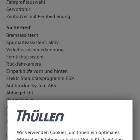
Fahrprofilauswahl
Servotronic
Zentralver. mit Fernbedienung
Sicherheit
Bremsassistent
Spurhalteassistent: aktiv
Verkehrszeichenerkennung
Fernlichtassistent
Rückfahrkamera
Einparkhilfe vorn und hinten
Elektr. Stabilitätsprogramm ESP
Antiblockiersystem ABS
Abbiegelicht
Regensensor
Außentemperatur Anzeige
LED-Scheinwerfer
Aufmerksamkeitsassistent
TCS
Wir verwenden Cookies, um Ihnen ein optimales
Wegfahrsperre
Webseiten-Erlebnis zu bieten. Durch Klick auf den