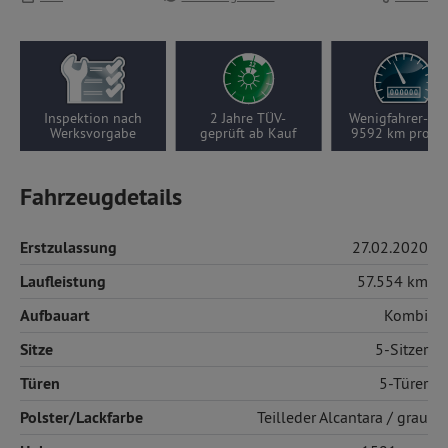
2 Jahre TÜV-
Wenigfahrer-Auto,
Nur 2
geprüft ab Kauf
9592 km pro Jahr
Vorbesitzer
Fahrzeugdetails
Erstzulassung
27.02.2020
Laufleistung
57.554 km
Aufbauart
Kombi
Sitze
5-Sitzer
Türen
5-Türer
Polster/Lackfarbe
Teilleder
Alcantara / grau