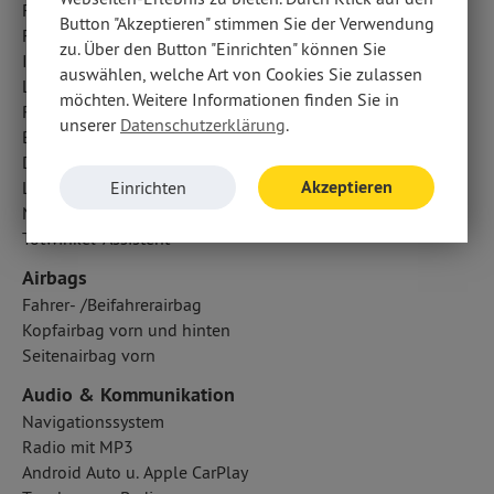
Fahrlichtautomatik
Button "Akzeptieren" stimmen Sie der Verwendung
Frontkamera
zu. Über den Button "Einrichten" können Sie
ISOFIX Kindersitzbefestigung
auswählen, welche Art von Cookies Sie zulassen
Lichtsensor
möchten. Weitere Informationen finden Sie in
Reifendruckkontrolle
unserer
Datenschutzerklärung
.
Berganfahrassistent
Diebstahlwarnanlage
Akzeptieren
Einrichten
LED-Tagfahrlicht
Notbremsassistent
Totwinkel-Assistent
Airbags
Fahrer- /Beifahrerairbag
Kopfairbag vorn und hinten
Seitenairbag vorn
Audio & Kommunikation
Navigationssystem
Radio mit MP3
Android Auto u. Apple CarPlay