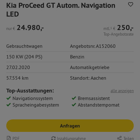
Kia ProCeed GT Autom. Navigation
LED
24.980,-
250,-
nur
€
mtl.
1
€
Top-Angebotsrate
Gebrauchtwagen
Angebotsnr. A152060
150 KW (204 PS)
Benzin
27.02.2020
Automatikgetriebe
57.554 km
Standort: Aachen
Top-Ausstattungen:
alle anzeigen
Navigationssystem
Bremsassistent
Spracheingabesystem
Abstandstempomat
Anfragen
PDF
Inzahlungnahme
Teilen