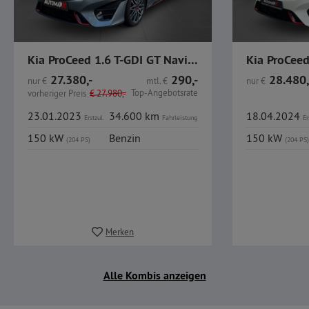
Kia ProCeed 1.6 T-GDI GT Navi LED GJR
27.380,-
290,-
28.480,
nur
€
mtl.
€
nur
€
Top-Angebotsrate
vorheriger Preis
€
27.980,-
23.01.2023
34.600 km
18.04.2024
Erstzul.
Fahrleistung
Er
150 kW
Benzin
150 kW
(204 PS)
(204 PS)
Merken
Alle Kombis anzeigen