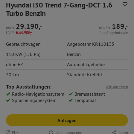
Hyundai i30 Trend 7-Gang-DCT 1.6
Turbo Benzin
29.190,-
189,-
nur
€
mtl.
2
€
UVP
1
€
34.900,-
Top-Angebotsrate
Gebrauchtwagen
Angebotsnr. KR110135
110 KW (150 PS)
Benzin
ohne EZ
Automatikgetriebe
20 km
Standort: Krefeld
Top-Ausstattungen:
alle anzeigen
Radio-Navigationssystem
Bremsassistent
Spracheingabesystem
Tempomat
Anfragen
PDF
Inzahlungnahme
Teilen