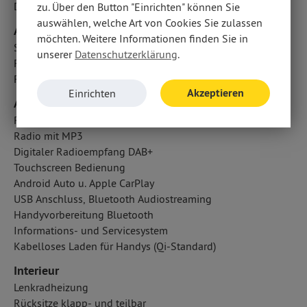
Diebstahlwarnanlage
zu. Über den Button "Einrichten" können Sie
auswählen, welche Art von Cookies Sie zulassen
Airbags
möchten. Weitere Informationen finden Sie in
Seitenairbag vorn
unserer
Datenschutzerklärung
.
Fahrer- /Beifahrerairbag
Fondairbags: Vorhangairbags
Akzeptieren
Einrichten
Audio & Kommunikation
Radio-Navigationssystem
Radio mit MP3
Digitaler Radioempfang DAB+
Touchscreen Bedienung
Android Auto u. Apple CarPlay
USB Anschluss, Bluetooth Audiostreaming
Handyvorbereitung Bluetooth
Informations- und Servicesystem
Kabelloses Laden für Handys (Qi-Standard)
Interieur
Lenkradheizung
Rücksitze klapp- und teilbar