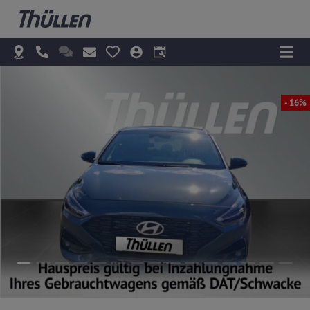
- 16%