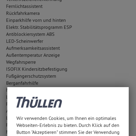
Fernlichtassistent
Rückfahrkamera
Einparkhilfe vorn und hinten
Elektr. Stabilitätsprogramm ESP
Antiblockiersystem ABS
LED-Scheinwerfer
Aufmerksamkeitsassistent
Außentemperatur Anzeige
Wegfahrsperre
ISOFIX Kindersitzbefestigung
Fußgängerschutzsystem
Berganfahrhilfe
Notrufsystem
Lichtsensor
Reifendruckkontrolle
Abbiegelicht
LED-Tagfahrlicht
Wir verwenden Cookies, um Ihnen ein optimales
Fahrlichtautomatik
Webseiten-Erlebnis zu bieten. Durch Klick auf den
Notbremsassistent
Button "Akzeptieren" stimmen Sie der Verwendung