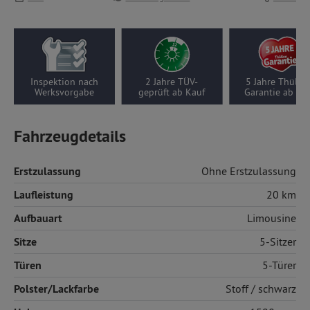
Inspektion nach
2 Jahre TÜV-
5 Jahre Thüllen-
Werksvorgabe
geprüft ab Kauf
Garantie ab Kauf
Fahrzeugdetails
Erstzulassung
Ohne Erstzulassung
Laufleistung
20 km
Aufbauart
Limousine
Sitze
5-Sitzer
Türen
5-Türer
Polster/Lackfarbe
Stoff
/ schwarz