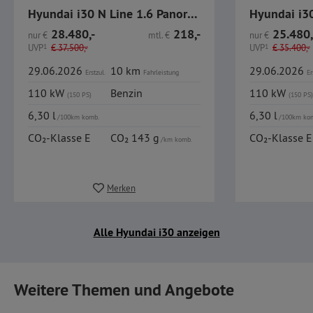
Hyundai i30 N Line 1.6 Panoramadach R.Kamera Sitzheizung
Hyundai i3
28.480,-
218,-
25.480,
nur
€
mtl.
€
nur
€
UVP
1
€
37.500,-
UVP
1
€
35.400,-
29.06.2026
10 km
29.06.2026
Erstzul.
Fahrleistung
Er
110 kW
Benzin
110 kW
(150 PS)
(150 PS)
6,30 l
6,30 l
/100km komb.
/100km ko
CO₂-Klasse E
CO₂ 143 g
CO₂-Klasse E
/km komb.
Merken
Alle Hyundai i30 anzeigen
Weitere Themen und Angebote