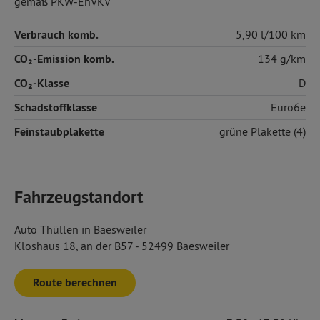
gemäß PKW-EnVKV
Verbrauch komb.
5,90 l/100 km
CO₂-Emission komb.
134 g/km
CO₂-Klasse
D
Schadstoffklasse
Euro6e
Feinstaubplakette
grüne Plakette (4)
Fahrzeugstandort
Auto Thüllen in Baesweiler
Kloshaus 18, an der B57 - 52499 Baesweiler
Route berechnen