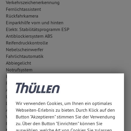
Verkehrszeichenerkennung
Fernlichtassistent
Rückfahrkamera
Einparkhilfe vorn und hinten
Elektr. Stabilitätsprogramm ESP
Antiblockiersystem ABS
Reifendruckkontrolle
Nebelscheinwerfer
Fahrlichtautomatik
Abbiegelicht
Notrufsystem
Berganfahrhilfe
Regensensor
Aufmerksamkeitsassistent
LED-Scheinwerfer
LED-Tagfahrlicht
Wir verwenden Cookies, um Ihnen ein optimales
Außentemperatur Anzeige
Webseiten-Erlebnis zu bieten. Durch Klick auf den
Wegfahrsperre
Button "Akzeptieren" stimmen Sie der Verwendung
ISOFIX Kindersitzbefestigung
zu. Über den Button "Einrichten" können Sie
Notbremsassistent
auswählen, welche Art von Cookies Sie zulassen