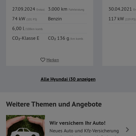
27.09.2024
3.000 km
30.04.2021
Erstzul.
Fahrleistung
Er
74 kW
Benzin
117 kW
(101 PS)
(159 PS)
6,00 l
/100km komb.
CO₂-Klasse E
CO₂ 136 g
/km komb.
Merken
Alle Hyundai i30 anzeigen
Weitere Themen und Angebote
Wir versichern Ihr Auto!
Neues Auto und Kfz-Versicherung