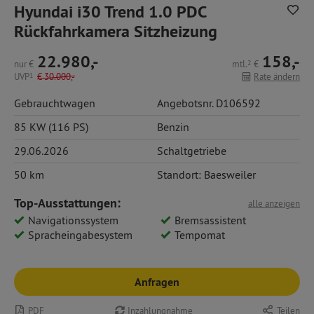
Hyundai i30 Trend 1.0 PDC
Rückfahrkamera Sitzheizung
22.980,-
158,-
nur
€
mtl.
2
€
UVP
1
€
30.000,-
Rate ändern
Gebrauchtwagen
Angebotsnr. D106592
85 KW (116 PS)
Benzin
29.06.2026
Schaltgetriebe
50 km
Standort: Baesweiler
Top-Ausstattungen:
alle anzeigen
Navigationssystem
Bremsassistent
Spracheingabesystem
Tempomat
Anfragen
PDF
Inzahlungnahme
Teilen