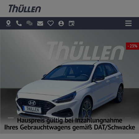
- 23%