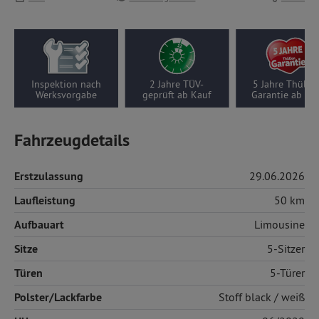
2 Jahre TÜV-
5 Jahre Thüllen-
Wenigfahrer-Auto,
geprüft ab Kauf
Garantie ab Kauf
50 km pro Jahr
Fahrzeugdetails
Erstzulassung
29.06.2026
Laufleistung
50 km
Aufbauart
Limousine
Sitze
5-Sitzer
Türen
5-Türer
Polster/Lackfarbe
Stoff
black / weiß