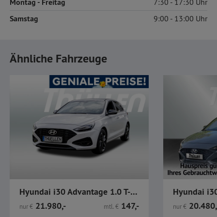
Montag
- Freitag
7:30
17:30
Samstag
9:00
13:00
Ähnliche Fahrzeuge
Hyundai i30 Advantage 1.0 T-GDI PDC CarPlay Navi Klima
21.980,-
147,-
20.480,
nur
€
mtl.
€
nur
€