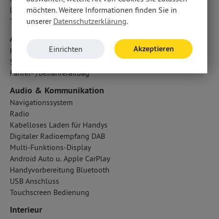
Lichtsensor
möchten. Weitere Informationen finden Sie in
Traktionskontrolle
unserer
Datenschutzerklärung
.
Airbags
Akzeptieren
Einrichten
Kopfairbag vorn und hinten
Seitenairbag vorn
Fahrer- /Beifahrerairbag
Audio & Kommunikation
Navigationssystem
Radio
Kabelloses Laden für Handys
Digitaler Radioempfang DAB
Multi-Funktions-Display
Android Auto u. Apple CarPlay
Handyvorbereitung Bluetooth
USB Anschluss
Touchscreen Bedienung
Interieur