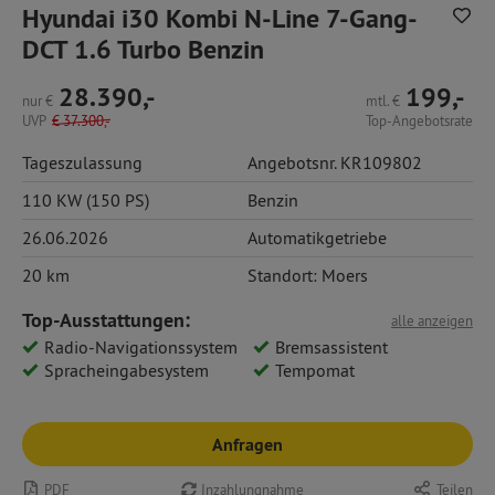
Hyundai i30 Kombi N-Line 7-Gang-
DCT 1.6 Turbo Benzin
28.390,-
199,-
nur
€
mtl.
€
UVP
€
37.300,-
Top-Angebotsrate
Tageszulassung
Angebotsnr. KR109802
110 KW (150 PS)
Benzin
26.06.2026
Automatikgetriebe
20 km
Standort: Moers
Top-Ausstattungen:
alle anzeigen
Radio-Navigationssystem
Bremsassistent
Spracheingabesystem
Tempomat
Anfragen
PDF
Inzahlungnahme
Teilen