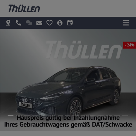
- 24%