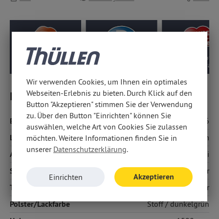
Geprüfte
Deutsches Modell,
10 Jahre Motor-/
eratungsqualität
kein EU-Import
Getriebegarantie
Wir verwenden Cookies, um Ihnen ein optimales
Webseiten-Erlebnis zu bieten. Durch Klick auf den
Fahrzeugdetails
Button "Akzeptieren" stimmen Sie der Verwendung
zu. Über den Button "Einrichten" können Sie
Erstzulassung
26.06.2026
auswählen, welche Art von Cookies Sie zulassen
Laufleistung
20 km
möchten. Weitere Informationen finden Sie in
unserer
Datenschutzerklärung
.
Aufbauart
Kombi
Sitze
5-Sitzer
Akzeptieren
Einrichten
Türen
5-Türer
Polster/Lackfarbe
Stoff
/ dunkelgrün