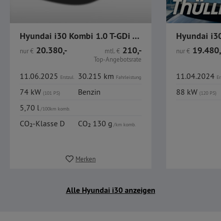
Hyundai i30 Kombi 1.0 T-GDi Advantage Navi LED
20.380,-
210,-
19.480,
nur
€
mtl.
€
nur
€
Top-Angebotsrate
11.06.2025
30.215 km
11.04.2024
Erstzul.
Fahrleistung
Er
74 kW
Benzin
88 kW
(101 PS)
(120 PS)
5,70 l
/100km komb.
CO₂-Klasse D
CO₂ 130 g
/km komb.
Merken
Alle Hyundai i30 anzeigen