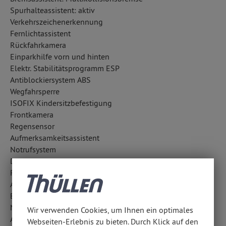
Spurhalteassistent: aktiv
Verkehrszeichenerkennung
Fernlichtassistent
Rückfahrkamera
Einparkhilfe vorn und hinten
Elektr. Stabilitätsprogramm ESP
Antiblockiersystem ABS
Wegfahrsperre
ISOFIX Kindersitzbefestigung
Frontkamera
Regensensor
Aufmerksamkeitsassistent
Notrufsystem
Diebstahlwarnanlage
Reifendruckkontrolle
Abbiegelicht
Berganfahrhilfe
Notbremsassistent
Wir verwenden Cookies, um Ihnen ein optimales
Außentemperatur Anzeige
Webseiten-Erlebnis zu bieten. Durch Klick auf den