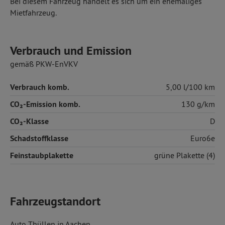
Bei diesem Fahrzeug handelt es sich um ein ehemaliges
Mietfahrzeug.
Verbrauch und Emission
gemäß PKW-EnVKV
Verbrauch komb.
5,00 l/100 km
CO₂-Emission komb.
130 g/km
CO₂-Klasse
D
Schadstoffklasse
Euro6e
Feinstaubplakette
grüne Plakette (4)
Fahrzeugstandort
Auto Thüllen in Aachen