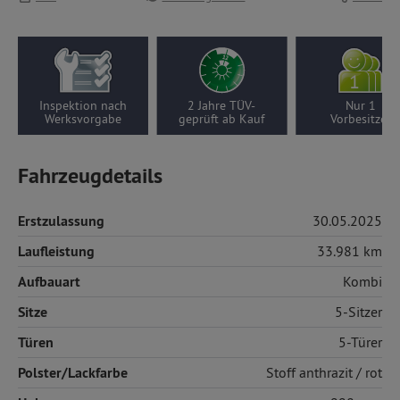
Inspektion nach
2 Jahre TÜV-
Nur 1
Werksvorgabe
geprüft ab Kauf
Vorbesitzer
Fahrzeugdetails
Erstzulassung
30.05.2025
Laufleistung
33.981 km
Aufbauart
Kombi
Sitze
5-Sitzer
Türen
5-Türer
Polster/Lackfarbe
Stoff
anthrazit / rot