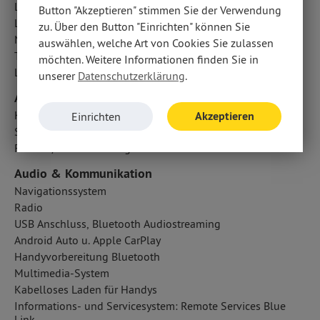
Lichtsensor
Button "Akzeptieren" stimmen Sie der Verwendung
LED-Tagfahrlicht
zu. Über den Button "Einrichten" können Sie
Nebelscheinwerfer
auswählen, welche Art von Cookies Sie zulassen
Traktionskontrolle
möchten. Weitere Informationen finden Sie in
LED-Scheinwerfer
unserer
Datenschutzerklärung
.
Airbags
Kopfairbag vorn und hinten
Akzeptieren
Einrichten
Seitenairbag vorn
Fahrer- /Beifahrerairbag
Audio & Kommunikation
Navigationssystem
Radio
USB Anschluss, Bluetooth Audiostreaming
Android Auto u. Apple CarPlay
Handyvorbereitung Bluetooth
Multimedia-System
Kabelloses Laden für Handys
Informations- und Servicesystem: Remote Services Blue
Link