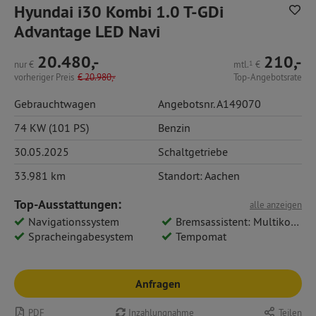
Hyundai i30 Kombi 1.0 T-GDi
Advantage LED Navi
20.480,-
210,-
nur
€
mtl.
1
€
vorheriger Preis
€
20.980,-
Top-Angebotsrate
Gebrauchtwagen
Angebotsnr. A149070
74 KW (101 PS)
Benzin
30.05.2025
Schaltgetriebe
33.981 km
Standort: Aachen
Top-Ausstattungen:
alle anzeigen
Navigationssystem
Bremsassistent: Multikollisionsbremse
Spracheingabesystem
Tempomat
Anfragen
PDF
Inzahlungnahme
Teilen